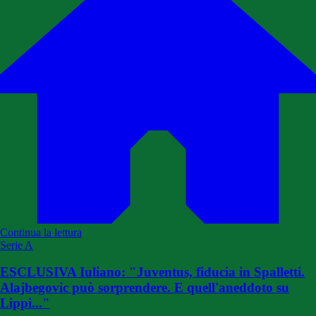
Continua la lettura
Serie A
ESCLUSIVA Iuliano: "Juventus, fiducia in Spalletti.
Alajbegovic può sorprendere. E quell'aneddoto su
Lippi..."