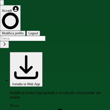
Accedi
Modifica profilo
Logout
Installa la Web App
Installa la nostra App gratuita e accedi più velocemente alle
notizie
Tocca