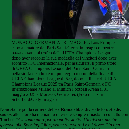
MONACO, GERMANIA - 31 MAGGIO: Luis Enrique,
capo allenatore del Paris Saint-Germain, reagisce mentre
passa davanti al trofeo della UEFA Champions League
dopo aver raccolto la sua medaglia dei vincitori dopo aver
sconfitto l'FC Internazionale, per assicurarsi il primo titolo
di UEFA Champions League del Paris Saint-Germain
nella storia del club e un punteggio record della finale di
UEFA Champions League di 5-0, dopo la finale di UEFA
Champions League 2025 tra Paris Saint-Germain e FC
Internazionale Milano al Munich Football Arena il 31
maggio 2025 a Monaco, Germania. (Foto di Justin
Setterfield/Getty Images)
Nonostante poi la carriera dell'ex
Roma
abbia diviso le loro strade, il
suo ex allenatore ha dichiarato di essere sempre rimasto in contatto con
'Lucho': "
Avevamo un rapporto molto stretto. Un giorno, mentre
giocava allo
Sporting Gijón
, venne a trovarmi e mi disse: 'Ho una