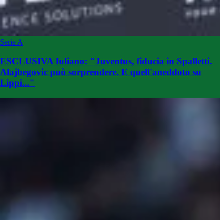
Serie A
ESCLUSIVA Iuliano: "Juventus, fiducia in Spalletti.
Alajbegovic può sorprendere. E quell'aneddoto su
Lippi..."