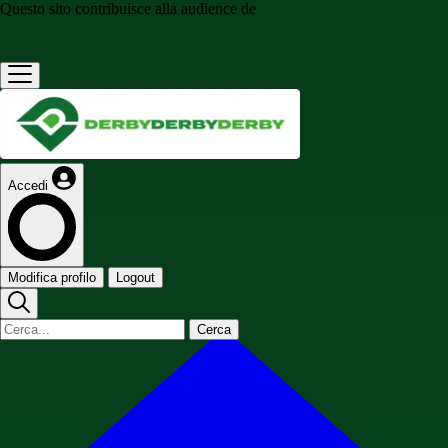
Questo sito contribuisce alla audience de
Accedi
Modifica profilo
Logout
Cerca