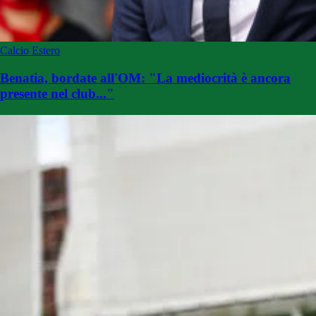
Calcio Estero
Benatia, bordate all'OM: "La mediocrità è ancora
presente nel club..."