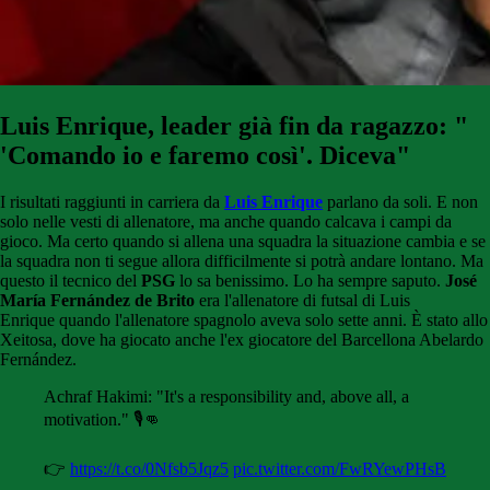
Luis Enrique, leader già fin da ragazzo: "
'Comando io e faremo così'. Diceva"
I risultati raggiunti in carriera da
Luis Enrique
parlano da soli. E non
solo nelle vesti di allenatore, ma anche quando calcava i campi da
gioco. Ma certo quando si allena una squadra la situazione cambia e se
la squadra non ti segue allora difficilmente si potrà andare lontano. Ma
questo il tecnico del
PSG
lo sa benissimo. Lo ha sempre saputo.
José
María Fernández de Brito
era l'allenatore di futsal di
Luis
Enrique
quando l'allenatore spagnolo
aveva solo sette anni. È stato allo
Xeitosa, dove
ha giocato anche l'ex giocatore del Barcellona Abelardo
Fernández.
Achraf Hakimi: "It's a responsibility and, above all, a
motivation." 🎙️👊
👉
https://t.co/0Nfsb5Jqz5
pic.twitter.com/FwRYewPHsB