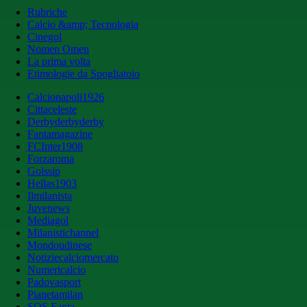
Rubriche
Calcio &amp; Tecnologia
Cinegol
Nomen Omen
La prima volta
Etimologie da Spogliatoio
Calcionapoli1926
Cittaceleste
Derbyderbyderby
Fantamagazine
FCInter1908
Forzaroma
Golssip
Hellas1903
Ilmilanista
Juvenews
Mediagol
Milanistichannel
Mondoudinese
Notiziecalciomercato
Numericalcio
Padovasport
Pianetamilan
SOS Fanta