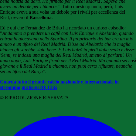
bella notizia da darti. Ho firmato per
il Real Madrid'
. Sapeva che
avevo un debole per
i blancos".
Tutto questo quando, però, Luis
Enrique aveva a sua volta un debole per i rivali per eccellenza del
Real, ovvero il
Barcellona
.
Ed è qui che
Fernández de Brito ha ricordato un curioso episodio:
"
Andammo a prendere un caffè con Luis Enrique e Abelardo, quando
entrambi giocavano nello Sporting. Il proprietario del bar era un mio
amico e un tifoso del Real Madrid. Disse ad Abelardo che la maglia
bianca gli sarebbe stata bene. E Luis balzò in piedi dalla sedia e disse:
'Senti, se indossi una maglia del Real Madrid, smetto di parlarti'. Un
anno dopo, Luis Enrique firmò per il Real Madrid. Ma quando sei così
giovane e il Real Madrid ti chiama, non puoi certo rifiutare, neanche
sei un tifoso del Barça
".
Guarda tutto il grande calcio nazionale e internazionale in
streaming gratis su BET365
© RIPRODUZIONE RISERVATA