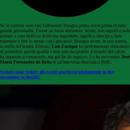
Se in carriera vuoi fare l'allenatore bisogna prima avere prima di tutto
grande personalità. Essere un buon allenatore, infatti, non significa solo
portare a casa trofei su trofei ma soprattutto significa riuscire a farsi
rispettare e fare lo stesso con i giocatori. Bisogna avere, in una parola,
la stoffa del leader. Ebbene,
Luis Enrique
ha perfettamente dimostrato
di possedere questa qualità e non solo da quando il mondo del calcio
ha imparato a conoscerlo, ma già fin da ragazzo. Lo ha raccontato
José
María Fernández de Brito
in un'intervista rilasciata a
RMC
.
Scopri come vedere gli eventi sportivi gratuitamente in live
streaming su Bet365