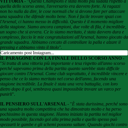
VITTORIA -
"Questa Champions è stata molto più sudata rispetto a
quella dello scorso anno, l'avversario era davvero forte. Ai ragazzi
non ho nulla da dire, le cose normali che si devono fare per attaccare
una squadra che difende molto bene. Non è facile trovare spazi con
l'Arsenal, ci hanno messo in difficoltà. Questo è il momento migliore
della stagione. Siamo ancora campioni, due volte di fila, è incredibile,
un sogno che si avvera. Ce lo siamo meritato, è stata davvero dura e
complesso, faccio le mie congratulazioni all'Arsenal, hanno giocato da
grande squadra. Abbiamo cercato di controllare la palla e alzare il
pressing e abbiamo vinto il titolo".
Caricamento post Instagram...
IL PARAGONE CON LA FINALE DELLO SCORSO ANNO -
"
Si tratta di una vittoria più importante e tesa rispetto all'anno scorso
perché sapevamo prima della partita quanto sarebbe stato difficile
giocare contro l'Arsenal. Come club soprattutto, è incredibile vincere e
penso che ce lo siamo meritato nel corso dell'anno, facendo una
stagione incredibile. La finale è stata una vera battaglia, con loro
dietro dopo il gol, sembrava quasi impossibile trovare un varco per
punirli
".
IL PENSIERO SULL'ARSENAL -
"
È stata durissima, perché sono
una squadra molto competitiva che ha dimostrato molto e ha perso
pochissimo in questa stagione. Hanno iniziato la partita nel miglior
modo possibile, facendo gol alla prima palla e quello spesso può
spezzarti le gambe e gli schemi possono saltare.
Quando giochi contro