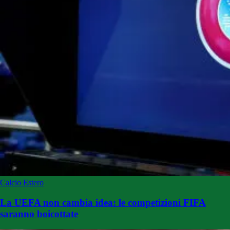
Calcio Estero
La UEFA non cambia idea: le competizioni FIFA
saranno boicottate