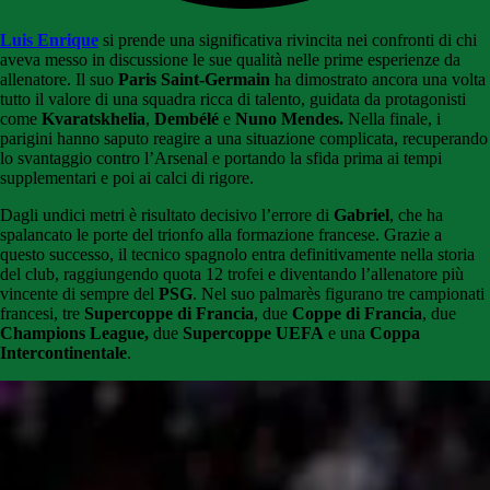
Luis Enrique
si prende una significativa rivincita nei confronti di chi
aveva messo in discussione le sue qualità nelle prime esperienze da
allenatore. Il suo
Paris Saint-Germain
ha dimostrato ancora una volta
tutto il valore di una squadra ricca di talento, guidata da protagonisti
come
Kvaratskhelia
,
Dembélé
e
Nuno Mendes.
Nella finale, i
parigini hanno saputo reagire a una situazione complicata, recuperando
lo svantaggio contro l’Arsenal e portando la sfida prima ai tempi
supplementari e poi ai calci di rigore.
Dagli undici metri è risultato decisivo l’errore di
Gabriel
, che ha
spalancato le porte del trionfo alla formazione francese. Grazie a
questo successo, il tecnico spagnolo entra definitivamente nella storia
del club, raggiungendo quota 12 trofei e diventando l’allenatore più
vincente di sempre del
PSG
. Nel suo palmarès figurano tre campionati
francesi, tre
Supercoppe di Francia
, due
Coppe di Francia
, due
Champions League,
due
Supercoppe UEFA
e una
Coppa
Intercontinentale
.