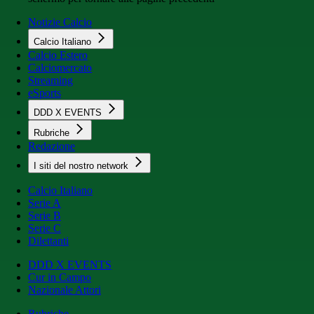
Notizie Calcio
Calcio Italiano
Calcio Estero
Calciomercato
Streaming
eSports
DDD X EVENTS
Rubriche
Redazione
I siti del nostro network
Calcio Italiano
Serie A
Serie B
Serie C
Dilettanti
DDD X EVENTS
Cur in Campo
Nazionale Attori
Rubriche