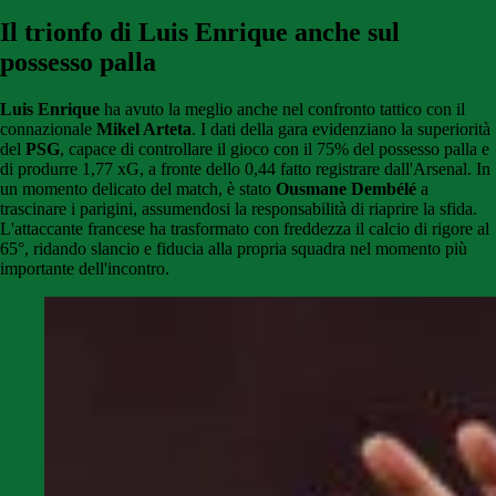
Il trionfo di Luis Enrique anche sul
possesso palla
Luis Enrique
ha avuto la meglio anche nel confronto tattico con il
connazionale
Mikel Arteta
. I dati della gara evidenziano la superiorità
del
PSG
, capace di controllare il gioco con il 75% del possesso palla e
di produrre 1,77 xG, a fronte dello 0,44 fatto registrare dall'Arsenal. In
un momento delicato del match, è stato
Ousmane Dembélé
a
trascinare i parigini, assumendosi la responsabilità di riaprire la sfida.
L'attaccante francese ha trasformato con freddezza il calcio di rigore al
65°, ridando slancio e fiducia alla propria squadra nel momento più
importante dell'incontro.