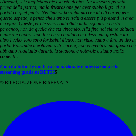
l'Arsenal, sei completamente esausto dentro. Ne avevamo parlato
prima della partita, ma la frustrazione per aver subito il gol ci ha
portato a quel punto. Nell'intervallo abbiamo cercato di correggere
questo aspetto, e penso che siamo riusciti a essere più presenti in area
di rigore.
Queste partite sono controllate dalla squadra che sta
perdendo, non da quella che sta vincendo.
Alla fine noi siamo abituati
a giocare contro squadre che si chiudono in difesa, ma questo è un
altro livello, loro sono fortissimi dietro, non riuscivamo a fare un tiro in
porta. Entrambe meritavamo di vincere, non vi mentirò, ma quello che
abbiamo raggiunto durante la stagione è notevole e siamo molto
contenti".
Guarda tutto il grande calcio nazionale e internazionale in
streaming gratis su BET36
5
© RIPRODUZIONE RISERVATA