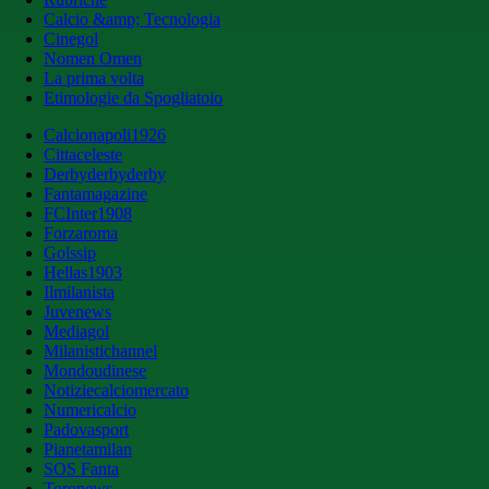
Calcio &amp; Tecnologia
Cinegol
Nomen Omen
La prima volta
Etimologie da Spogliatoio
Calcionapoli1926
Cittaceleste
Derbyderbyderby
Fantamagazine
FCInter1908
Forzaroma
Golssip
Hellas1903
Ilmilanista
Juvenews
Mediagol
Milanistichannel
Mondoudinese
Notiziecalciomercato
Numericalcio
Padovasport
Pianetamilan
SOS Fanta
Toronews