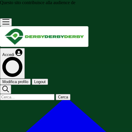
Questo sito contribuisce alla audience de
Accedi
Modifica profilo
Logout
Cerca