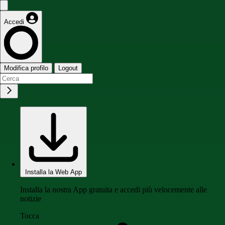
Accedi
Modifica profilo
Logout
Installa la Web App
Installa la nostra App gratuita e accedi più velocemente alle
notizie
Tocca