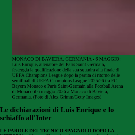
MONACO DI BAVIERA, GERMANIA - 6 MAGGIO:
Luis Enrique, allenatore del Paris Saint-Germain,
festeggia la qualificazione della sua squadra alla finale di
UEFA Champions League dopo la partita di ritorno delle
semifinali di UEFA Champions League 2025/26 tra FC
Bayern Monaco e Paris Saint-Germain alla Football Arena
di Monaco il 6 maggio 2026 a Monaco di Baviera,
Germania. (Foto di Alex Grimm/Getty Images)
Le dichiarazioni di Luis Enrique e lo
schiaffo all'Inter
LE PAROLE DEL TECNICO SPAGNOLO DOPO LA