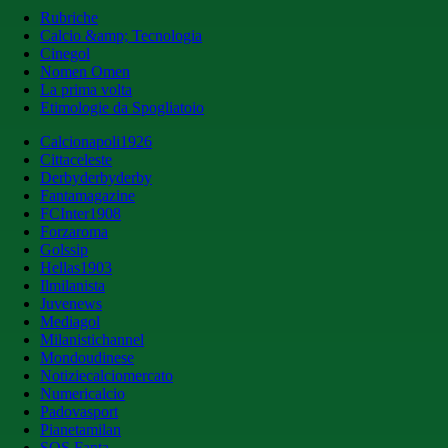
Rubriche
Calcio &amp; Tecnologia
Cinegol
Nomen Omen
La prima volta
Etimologie da Spogliatoio
Calcionapoli1926
Cittaceleste
Derbyderbyderby
Fantamagazine
FCInter1908
Forzaroma
Golssip
Hellas1903
Ilmilanista
Juvenews
Mediagol
Milanistichannel
Mondoudinese
Notiziecalciomercato
Numericalcio
Padovasport
Pianetamilan
SOS Fanta