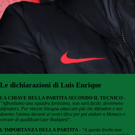
Le dichiarazioni di Luis Enrique
LA CHIAVE DELLA PARTITA SECONDO IL TECNICO -
"Affrontiamo una squadra fortissima, non sarà facile, dovremmo
difenderci. Per vincere bisogna attaccare più che difendere e noi
daremo l'anima davanti ai nostri tifosi per poi andare a Monaco e
cercare di qualificarci per Budapest".
L'IMPORTANZA DELLA PARTITA -
"A questo livello non