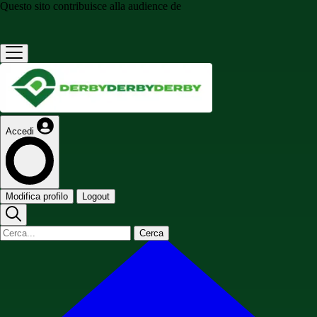
Questo sito contribuisce alla audience de
Accedi
Modifica profilo
Logout
Cerca