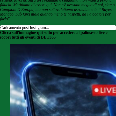
esistono favoriti. Sarà un cinquanta e cinquanta, non manca però la
fiducia. Meritiamo di essere qui. Non c'è nessuno meglio di noi, siamo
Campioni D'Europa, ma non sottovalutiamo assolutamente il Bayern
Monaco, può farci male quando meno te l'aspetti, ha i giocatori per
farlo".
Caricamento post Instagram...
Clicca sull'immagine qui sotto per accedere al palinsesto live e
scopri tutti gli eventi di BET365