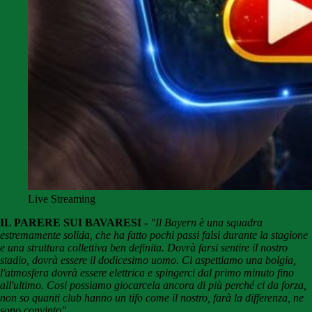
Live Streaming
IL PARERE SUI BAVARESI -
"Il Bayern è una squadra
estremamente solida, che ha fatto pochi passi falsi durante la stagione
e una struttura collettiva ben definita. Dovrà farsi sentire il
nostro
stadio, dovrà essere il dodicesimo uomo. Ci aspettiamo una bolgia,
l'atmosfera dovrà essere elettrica e spingerci dal primo minuto fino
all'ultimo. Cosi possiamo giocarcela ancora di più perché ci da forza,
non so quanti club hanno un tifo come il nostro, farà la differenza, ne
sono convinto"