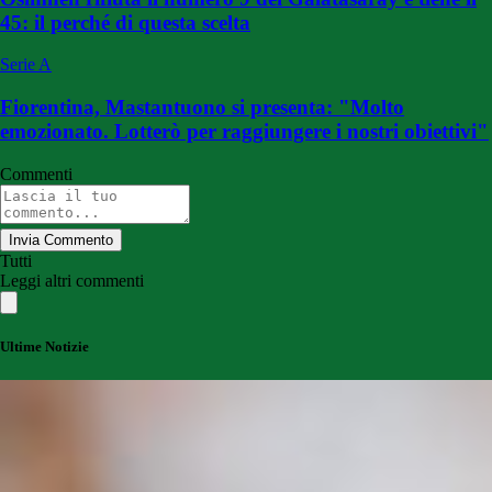
45: il perché di questa scelta
Serie A
Fiorentina, Mastantuono si presenta: "Molto
emozionato. Lotterò per raggiungere i nostri obiettivi"
Commenti
Invia Commento
Tutti
Leggi altri commenti
Ultime Notizie