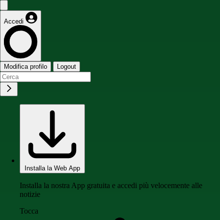
Accedi
Modifica profilo
Logout
Installa la Web App
Installa la nostra App gratuita e accedi più velocemente alle
notizie
Tocca