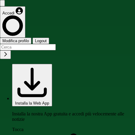
Accedi
Modifica profilo
Logout
Installa la Web App
Installa la nostra App gratuita e accedi più velocemente alle
notizie
Tocca