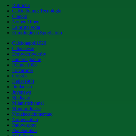
Rubriche
Calcio &amp; Tecnologia
Cinegol
Nomen Omen
La prima volta
Etimologie da Spogliatoio
Calcionapoli1926
Cittaceleste
Derbyderbyderby
Fantamagazine
FCInter1908
Forzaroma
Golssip
Hellas1903
Ilmilanista
Juvenews
Mediagol
Milanistichannel
Mondoudinese
Notiziecalciomercato
Numericalcio
Padovasport
Pianetamilan
SOS Fanta