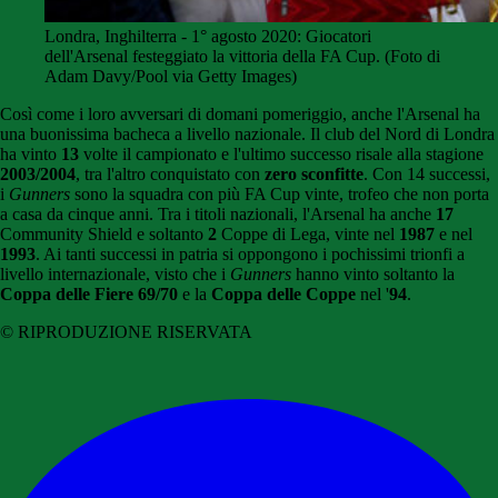
Londra, Inghilterra - 1° agosto 2020: Giocatori
dell'Arsenal festeggiato la vittoria della FA Cup. (Foto di
Adam Davy/Pool via Getty Images)
Così come i loro avversari di domani pomeriggio, anche l'Arsenal ha
una buonissima bacheca a livello nazionale. Il club del Nord di Londra
ha vinto
13
volte il campionato e l'ultimo successo risale alla stagione
2003/2004
, tra l'altro conquistato con
zero sconfitte
. Con 14 successi,
i
Gunners
sono la squadra con più FA Cup vinte, trofeo che non porta
a casa da cinque anni. Tra i titoli nazionali, l'Arsenal ha anche
17
Community Shield e soltanto
2
Coppe di Lega, vinte nel
1987
e nel
1993
. Ai tanti successi in patria si oppongono i pochissimi trionfi a
livello internazionale, visto che i
Gunners
hanno vinto soltanto la
Coppa delle Fiere 69/70
e la
Coppa delle Coppe
nel '
94
.
© RIPRODUZIONE RISERVATA