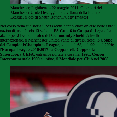
Manchester, Inghilterra - 22 maggio 2011: Giocatori del
Manchester United festeggiano la vittoria della Premier
League. (Foto di Shaun Botterill/Getty Images)
Nel corso della sua storia i
Red Devils
hanno vinto diverse volte i titoli
nazionali, trionfando
13
volte in
FA Cup
,
6
in
Coppa di Lega
e ha
alzato per
21
volte il trofeo del
Community Shield
. A livello
internazionale, il Manchester United vanta di diversi trofei:
3 Coppe
dei Campioni/Champions League
, vinte nel '
68
, nel '
99
e nel
2008
;
l'
Europa League 2016/2017
; la
Coppa delle Coppe
e la
Supercoppa UEFA
, entrambe portate a casa nel
1991
;
Coppa
Intercontinentale
1999
e, infine, il
Mondiale per Club
nel
2008
.