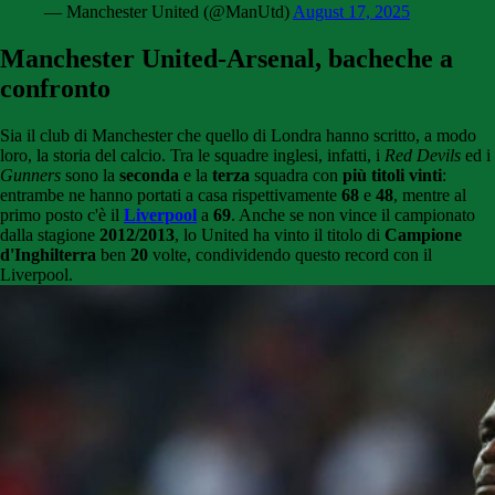
— Manchester United (@ManUtd)
August 17, 2025
Manchester United-Arsenal, bacheche a
confronto
Sia il club di Manchester che quello di Londra hanno scritto, a modo
loro, la storia del calcio. Tra le squadre inglesi, infatti, i
Red Devils
ed i
Gunners
sono la
seconda
e la
terza
squadra con
più titoli vinti
:
entrambe ne hanno portati a casa rispettivamente
68
e
48
, mentre al
primo posto c'è il
Liverpool
a
69
. Anche se non vince il campionato
dalla stagione
2012/2013
, lo United ha vinto il titolo di
Campione
d'Inghilterra
ben
20
volte, condividendo questo record con il
Liverpool.