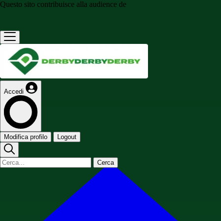
Questo sito contribuisce alla audience de
Accedi
Modifica profilo
Logout
Cerca