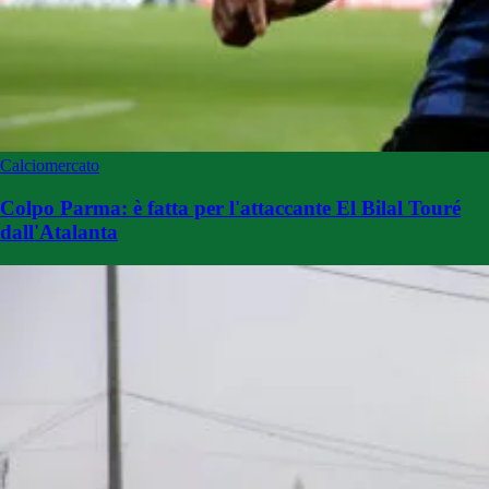
Calciomercato
Colpo Parma: è fatta per l'attaccante El Bilal Touré
dall'Atalanta