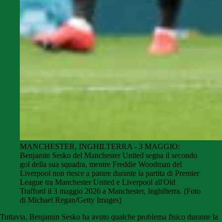
MANCHESTER, INGHILTERRA - 3 MAGGIO:
Benjamin Sesko del Manchester United segna il secondo
gol della sua squadra, mentre Freddie Woodman del
Liverpool non riesce a parare durante la partita di Premier
League tra Manchester United e Liverpool all'Old
Trafford il 3 maggio 2026 a Manchester, Inghilterra. (Foto
di Michael Regan/Getty Images)
Tuttavia, Benjamin Sesko ha avuto qualche problema fisico durante la