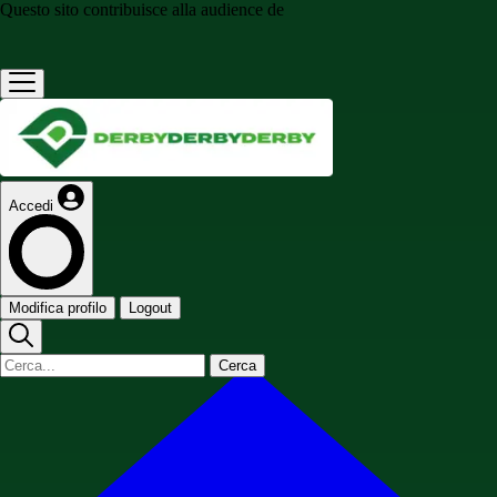
Questo sito contribuisce alla audience de
Accedi
Modifica profilo
Logout
Cerca