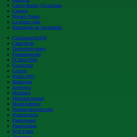
Calcio &amp; Tecnologia
Cinegol
Nomen Omen
La prima volta
Etimologie da Spogliatoio
Calcionapoli1926
Cittaceleste
Derbyderbyderby
Fantamagazine
FCInter1908
Forzaroma
Golssip
Hellas1903
Ilmilanista
Juvenews
Mediagol
Milanistichannel
Mondoudinese
Notiziecalciomercato
Numericalcio
Padovasport
Pianetamilan
SOS Fanta
Toronews