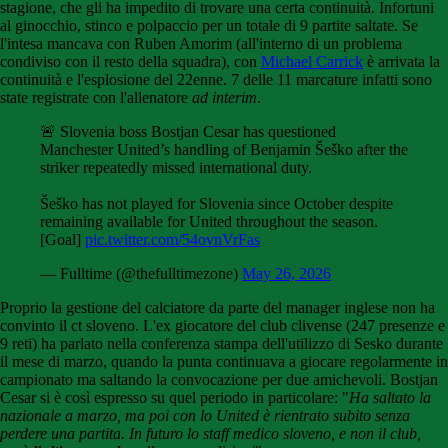
stagione, che gli ha impedito di trovare una certa continuità. Infortuni
al ginocchio, stinco e polpaccio per un totale di 9 partite saltate. Se
l'intesa mancava con Ruben Amorim (all'interno di un problema
condiviso con il resto della squadra), con
Michael Carrick
è arrivata la
continuità e l'esplosione del 22enne. 7 delle 11 marcature infatti sono
state registrate con l'allenatore
ad interim
.
🚨 Slovenia boss Bostjan Cesar has questioned
Manchester United’s handling of Benjamin Šeško after the
striker repeatedly missed international duty.
Šeško has not played for Slovenia since October despite
remaining available for United throughout the season.
[Goal]
pic.twitter.com/54ovnVrFas
— Fulltime (@thefulltimezone)
May 26, 2026
Proprio la gestione del calciatore da parte del manager inglese non ha
convinto il ct sloveno. L'ex giocatore del club clivense (247 presenze e
9 reti) ha parlato nella conferenza stampa dell'utilizzo di Sesko durante
il mese di marzo, quando la punta continuava a giocare regolarmente in
campionato ma saltando la convocazione per due amichevoli. Bostjan
Cesar si è così espresso su quel periodo in particolare: "
Ha saltato la
nazionale a marzo, ma poi con lo United è rientrato subito senza
perdere una partita. In futuro lo staff medico sloveno, e non il club,