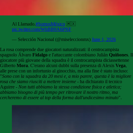
Al Llamado.
#SomosMéxico
🇲🇽
pic.twitter.com/WhBB9A6PNF
— Selección Nacional (@miseleccionmx)
June 1, 2026
La rosa comprende due giocatori naturalizzati: il centrocampista
spagnolo Álvaro
Fidalgo
e l'attaccante colombiano Julián
Quiñones
. Il
giocatore più giovane della squadra è il centrocampista diciassettenne
Gilberto
Mora
. C'erano alcuni dubbi sulla presenza di Alexis
Vega
,
alle prese con un infortunio al ginocchio, ma alla fine è stato incluso:
"
Sono con la squadra da 20 mesi e, a mio parere, questa è la migliore
rosa che siamo riusciti a mettere insieme
- ha dichiarato il tecnico
Aguirre -
Non tutti abbiamo la stessa condizione fisica e atletica;
abbiamo bisogno di più tempo per ritrovare il nostro ritmo, ma
cercheremo di essere al top della forma dall'undicesimo minuto
".