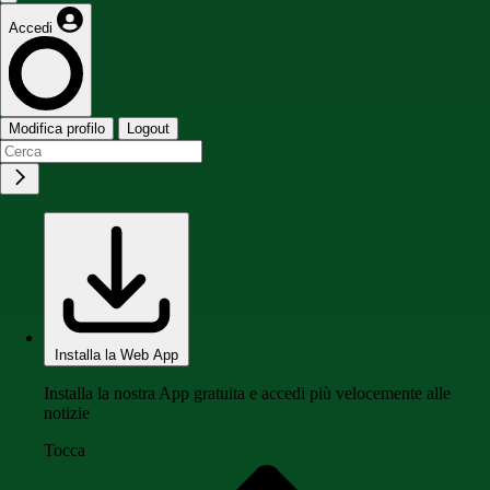
Accedi
Modifica profilo
Logout
Installa la Web App
Installa la nostra App gratuita e accedi più velocemente alle
notizie
Tocca