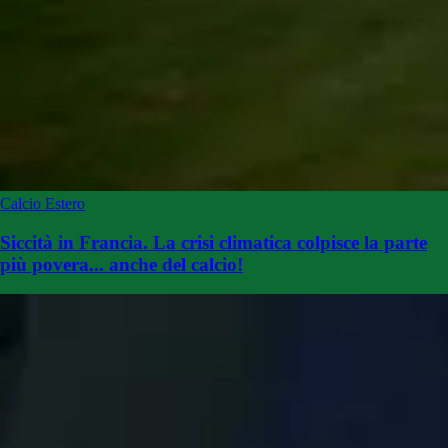
Calcio Estero
Siccità in Francia. La crisi climatica colpisce la parte
più povera... anche del calcio!