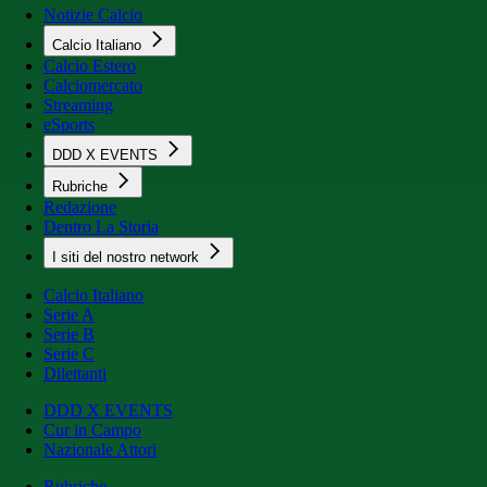
Notizie Calcio
Calcio Italiano
Calcio Estero
Calciomercato
Streaming
eSports
DDD X EVENTS
Rubriche
Redazione
Dentro La Storia
I siti del nostro network
Calcio Italiano
Serie A
Serie B
Serie C
Dilettanti
DDD X EVENTS
Cur in Campo
Nazionale Attori
Rubriche