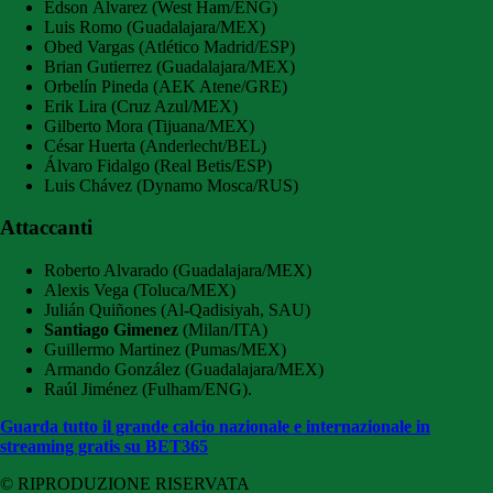
Edson Álvarez (West Ham/ENG)
Luis Romo (Guadalajara/MEX)
Obed Vargas (Atlético Madrid/ESP)
Brian Gutierrez (Guadalajara/MEX)
Orbelín Pineda (AEK Atene/GRE)
Erik Lira (Cruz Azul/MEX)
Gilberto Mora (Tijuana/MEX)
César Huerta (Anderlecht/BEL)
Álvaro Fidalgo (Real Betis/ESP)
Luis Chávez (Dynamo Mosca/RUS)
Attaccanti
Roberto Alvarado (Guadalajara/MEX)
Alexis Vega (Toluca/MEX)
Julián Quiñones (Al-Qadisiyah, SAU)
Santiago Gimenez
(Milan/ITA)
Guillermo Martinez (Pumas/MEX)
Armando González (Guadalajara/MEX)
Raúl Jiménez (Fulham/ENG).
Guarda tutto il grande calcio nazionale e internazionale in
streaming gratis su BET365
© RIPRODUZIONE RISERVATA