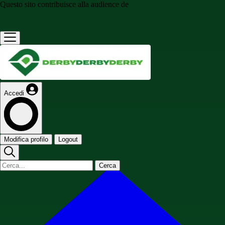
Questo sito contribuisce alla audience de
Accedi
Modifica profilo
Logout
Cerca