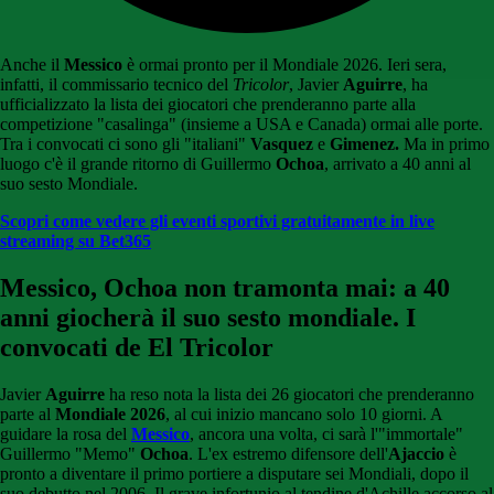
Anche il
Messico
è ormai pronto per il Mondiale 2026. Ieri sera,
infatti, il commissario tecnico del
Tricolor
, Javier
Aguirre
, ha
ufficializzato la lista dei giocatori che prenderanno parte alla
competizione "casalinga" (insieme a USA e Canada) ormai alle porte.
Tra i convocati ci sono gli "italiani"
Vasquez
e
Gimenez.
Ma in primo
luogo c'è il grande ritorno di Guillermo
Ochoa
, arrivato a 40 anni al
suo sesto Mondiale.
Scopri come vedere gli eventi sportivi gratuitamente in live
streaming su Bet365
Messico, Ochoa non tramonta mai: a 40
anni giocherà il suo sesto mondiale. I
convocati de El Tricolor
Javier
Aguirre
ha reso nota la lista dei 26 giocatori che prenderanno
parte al
Mondiale 2026
, al cui inizio mancano solo 10 giorni. A
guidare la rosa del
Messico
, ancora una volta, ci sarà l'"immortale"
Guillermo "Memo"
Ochoa
. L'ex estremo difensore dell'
Ajaccio
è
pronto a diventare il primo portiere a disputare sei Mondiali, dopo il
suo debutto nel 2006. Il grave infortunio al tendine d'Achille accorso al