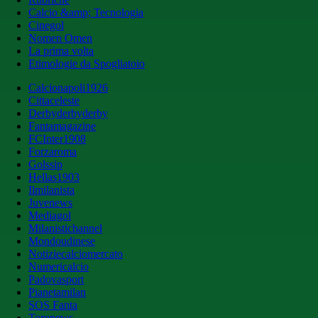
Calcio &amp; Tecnologia
Cinegol
Nomen Omen
La prima volta
Etimologie da Spogliatoio
Calcionapoli1926
Cittaceleste
Derbyderbyderby
Fantamagazine
FCInter1908
Forzaroma
Golssip
Hellas1903
Ilmilanista
Juvenews
Mediagol
Milanistichannel
Mondoudinese
Notiziecalciomercato
Numericalcio
Padovasport
Pianetamilan
SOS Fanta
Toronews