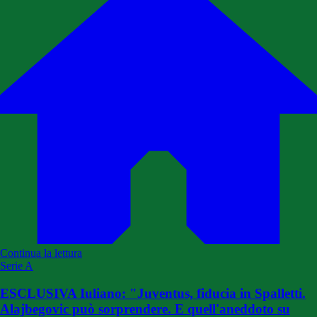
Continua la lettura
Serie A
ESCLUSIVA Iuliano: "Juventus, fiducia in Spalletti.
Alajbegovic può sorprendere. E quell'aneddoto su