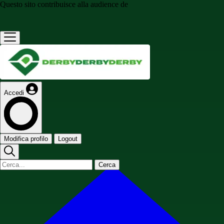
Questo sito contribuisce alla audience de
Accedi
Modifica profilo
Logout
Cerca