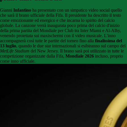
Gianni
Infantino
ha presentato con un simpatico video social quello
che sarà il brano ufficiale della Fifa. Il presidente ha descritto il testo
come emozionante ed energico e che incarna lo spirito del calcio
globale. La canzone verrà inaugurata poco prima del calcio d'inizio
della prima partita del Mondiale per Club tra Inter Miami e Al-Alhy,
venendo proiettata sui maxischermi con il video musicale. L'inno
accompagnerà così tutte le partite del torneo fino alla
finalissima del
13 luglio
, quando le due star internazionali si esibiranno sul campo del
MetLife Stadium
del New Jersey. Il brano sarà poi utilizzato in tutte le
competizione organizzate dalla Fifa,
Mondiale 2026
incluso, proprio
come inno ufficiale.