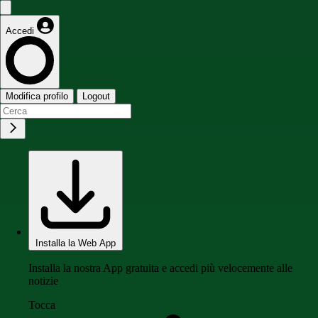
Accedi
Modifica profilo
Logout
Installa la Web App
Installa la nostra App gratuita e accedi più velocemente alle
notizie
Tocca