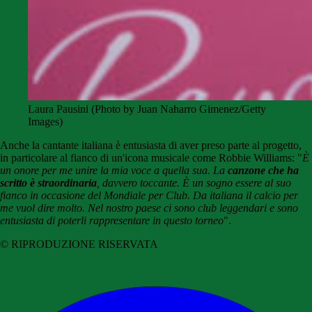
Laura Pausini (Photo by Juan Naharro Gimenez/Getty
Images)
Anche la cantante italiana è entusiasta di aver preso parte al progetto,
in particolare al fianco di un'icona musicale come Robbie Williams: "
È
un onore per me unire la mia voce a quella sua. La
canzone che ha
scritto è straordinaria
, davvero toccante. È un sogno essere al suo
fianco in occasione del Mondiale per Club. Da italiana il calcio per
me vuol dire molto. Nel nostro paese ci sono club leggendari e sono
entusiasta di poterli rappresentare in questo torneo
".
© RIPRODUZIONE RISERVATA