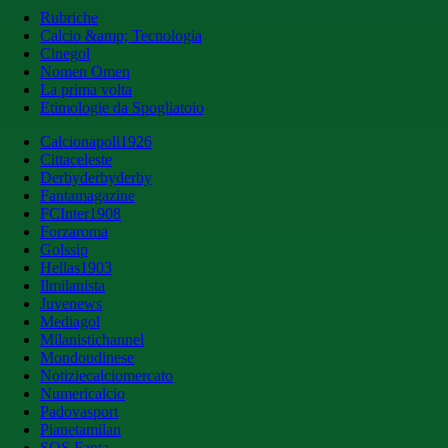
Rubriche
Calcio &amp; Tecnologia
Cinegol
Nomen Omen
La prima volta
Etimologie da Spogliatoio
Calcionapoli1926
Cittaceleste
Derbyderbyderby
Fantamagazine
FCInter1908
Forzaroma
Golssip
Hellas1903
Ilmilanista
Juvenews
Mediagol
Milanistichannel
Mondoudinese
Notiziecalciomercato
Numericalcio
Padovasport
Pianetamilan
SOS Fanta