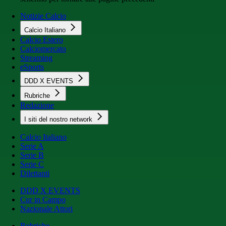
Notizie Calcio
Calcio Italiano
Calcio Estero
Calciomercato
Streaming
eSports
DDD X EVENTS
Rubriche
Redazione
I siti del nostro network
Calcio Italiano
Serie A
Serie B
Serie C
Dilettanti
DDD X EVENTS
Cur in Campo
Nazionale Attori
Rubriche