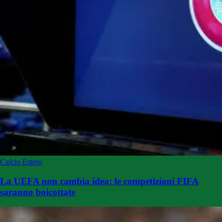
Calcio Estero
La UEFA non cambia idea: le competizioni FIFA
saranno boicottate