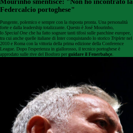
Mourinho smentisce: "Non ho incontrato la
Federcalcio portoghese"
Pungente, polemico e sempre con la risposta pronta. Una personalità
forte e dalla leadership totalizzante. Questo è José Mourinho,
lo
Special One
che ha fatto sognare tanti tifosi sulle panchine europee,
tra cui anche quelle italiane di Inter conquistando lo storico
Triplete
nel
2010 e Roma con la vittoria della prima edizione della Conference
League. Dopo l'esperienza in giallorosso, il tecnico portoghese è
approdato sulle rive del Bosforo per
guidare il Fenerbahçe
.