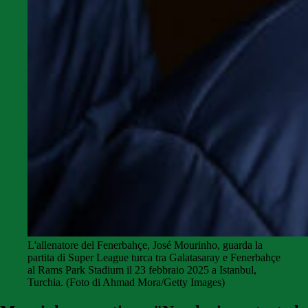
L'allenatore del Fenerbahçe, José Mourinho, guarda la
partita di Super League turca tra Galatasaray e Fenerbahçe
al Rams Park Stadium il 23 febbraio 2025 a Istanbul,
Turchia.
(Foto di Ahmad Mora/Getty Images)