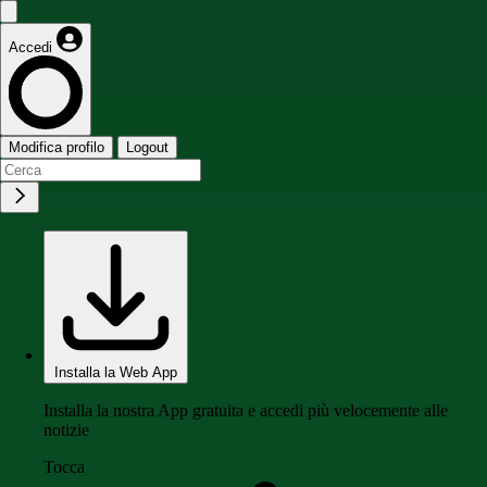
Accedi
Modifica profilo
Logout
Installa la Web App
Installa la nostra App gratuita e accedi più velocemente alle
notizie
Tocca