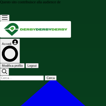
Questo sito contribuisce alla audience de
Accedi
Modifica profilo
Logout
Cerca