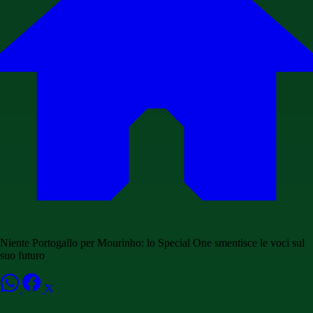
Niente Portogallo per Mourinho: lo Special One smentisce le voci sul
suo futuro