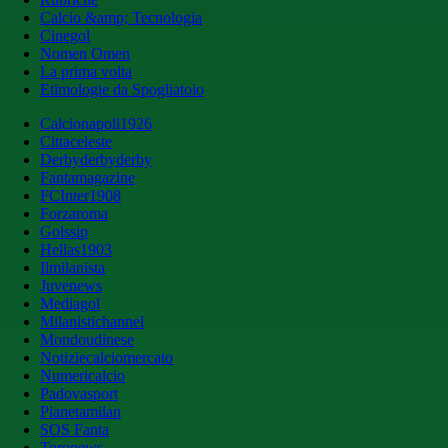
Calcio &amp; Tecnologia
Cinegol
Nomen Omen
La prima volta
Etimologie da Spogliatoio
Calcionapoli1926
Cittaceleste
Derbyderbyderby
Fantamagazine
FCInter1908
Forzaroma
Golssip
Hellas1903
Ilmilanista
Juvenews
Mediagol
Milanistichannel
Mondoudinese
Notiziecalciomercato
Numericalcio
Padovasport
Pianetamilan
SOS Fanta
Toronews