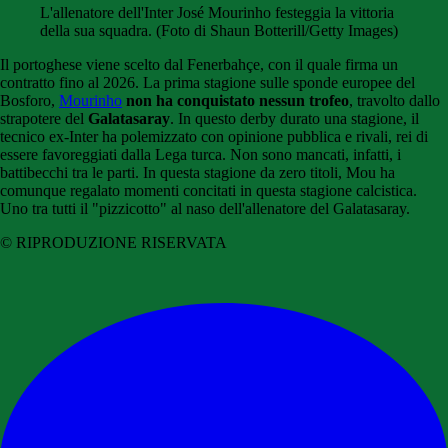
L'allenatore dell'Inter José Mourinho festeggia la vittoria
della sua squadra. (Foto di Shaun Botterill/Getty Images)
Il portoghese viene scelto dal Fenerbahçe, con il quale firma un
contratto fino al 2026. La prima stagione sulle sponde europee del
Bosforo,
Mourinho
non ha conquistato nessun trofeo
, travolto dallo
strapotere del
Galatasaray
. In questo derby durato una stagione, il
tecnico ex-Inter ha polemizzato con opinione pubblica e rivali, rei di
essere favoreggiati dalla Lega turca. Non sono mancati, infatti, i
battibecchi tra le parti. In questa stagione da zero titoli, Mou ha
comunque regalato momenti concitati in questa stagione calcistica.
Uno tra tutti il "pizzicotto" al naso dell'allenatore del Galatasaray.
© RIPRODUZIONE RISERVATA