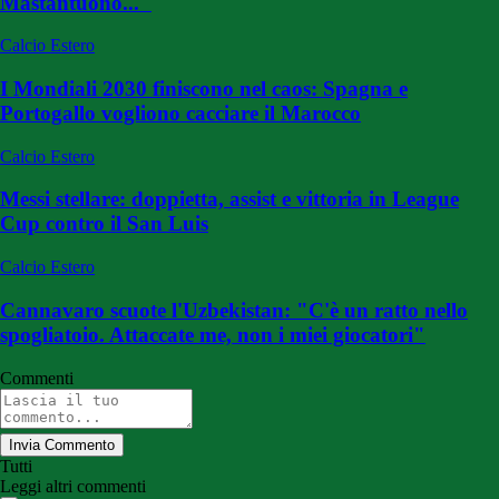
Mastantuono..."
Calcio Estero
I Mondiali 2030 finiscono nel caos: Spagna e
Portogallo vogliono cacciare il Marocco
Calcio Estero
Messi stellare: doppietta, assist e vittoria in League
Cup contro il San Luis
Calcio Estero
Cannavaro scuote l'Uzbekistan: "C'è un ratto nello
spogliatoio. Attaccate me, non i miei giocatori"
Commenti
Invia Commento
Tutti
Leggi altri commenti