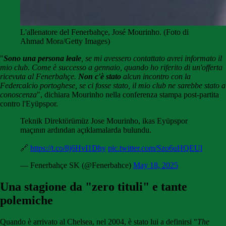
L'allenatore del Fenerbahçe, José Mourinho. (Foto di
Ahmad Mora/Getty Images)
"
Sono una persona leale
, se mi avessero contattato avrei informato il
mio club. Come è successo a gennaio, quando ho riferito di un'offerta
ricevuta al Fenerbahçe.
Non c'è stato
alcun incontro con la
Federcalcio portoghese, se ci fosse stato, il mio club ne sarebbe stato a
conoscenza
", dichiara Mourinho nella conferenza stampa post-partita
contro l'Eyüpspor.
Teknik Direktörümüz Jose Mourinho, ikas Eyüpspor
maçının ardından açıklamalarda bulundu.
🔗
https://t.co/8j6HvI1Dhy
pic.twitter.com/Szo6uHQEUl
— Fenerbahçe SK (@Fenerbahce)
May 18, 2025
Una stagione da "zero tituli" e tante
polemiche
Quando è arrivato al Chelsea, nel 2004, è stato lui a definirsi "
The