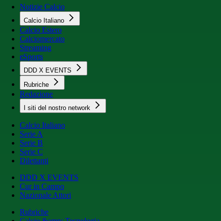
Notizie Calcio
Calcio Italiano
Calcio Estero
Calciomercato
Streaming
eSports
DDD X EVENTS
Rubriche
Redazione
I siti del nostro network
Calcio Italiano
Serie A
Serie B
Serie C
Dilettanti
DDD X EVENTS
Cur in Campo
Nazionale Attori
Rubriche
Calcio &amp; Tecnologia