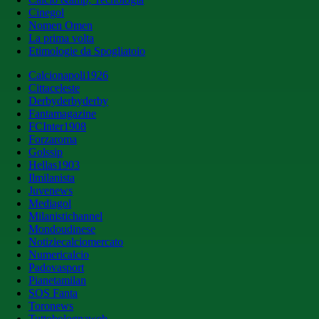
Cinegol
Nomen Omen
La prima volta
Etimologie da Spogliatoio
Calcionapoli1926
Cittaceleste
Derbyderbyderby
Fantamagazine
FCInter1908
Forzaroma
Golssip
Hellas1903
Ilmilanista
Juvenews
Mediagol
Milanistichannel
Mondoudinese
Notiziecalciomercato
Numericalcio
Padovasport
Pianetamilan
SOS Fanta
Toronews
Tuttobolognaweb