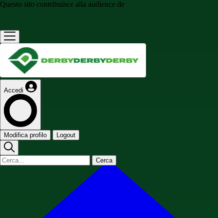
Questo sito contribuisce alla audience de
Accedi
Modifica profilo
Logout
Cerca