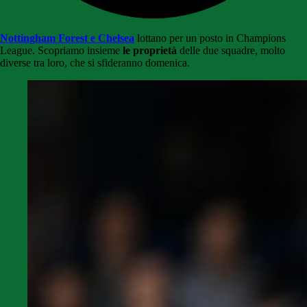
Nottingham Forest e Chelsea
lottano per un posto in Champions
League. Scopriamo insieme
le proprietà
delle due squadre, molto
diverse tra loro, che si sfideranno domenica.