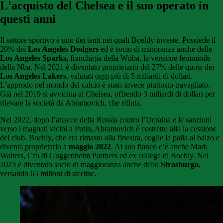
L'acquisto del Chelsea e il suo operato in
questi anni
Il settore sportivo è uno dei tanti nei quali Boehly investe. Possiede il
20% dei
Los Angeles Dodgers
ed è socio di minoranza anche delle
Los Angeles Sparks,
franchigia della Wnba, la versione femminile
della Nba. Nel 2021 è diventato proprietario del 27% delle quote dei
Los Angeles Lakers
, valutati oggi più di 5 miliardi di dollari.
L’approdo nel mondo del calcio è stato invece piuttosto travagliato.
Già nel 2019 si avvicina al Chelsea, offrendo 3 miliardi di dollari per
rilevare la società da Abramovich, che rifiuta.
Nel 2022, dopo l’attacco della Russia contro l’Ucraina e le sanzioni
verso i magnati vicini a Putin, Abramovich è costretto alla la cessione
del club. Boehly, che era rimasto alla finestra, coglie la palla al balzo e
diventa proprietario a
maggio 2022
. Al suo fianco c’è anche Mark
Walters, Cfo di Guggenheim Partners ed ex collega di Boehly. Nel
2023 è diventato socio di maggioranza anche dello
Strasburgo
,
versando 65 milioni di sterline.