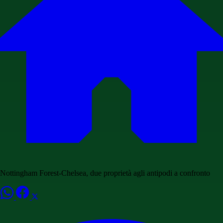
Nottingham Forest-Chelsea, due proprietà agli antipodi a confronto