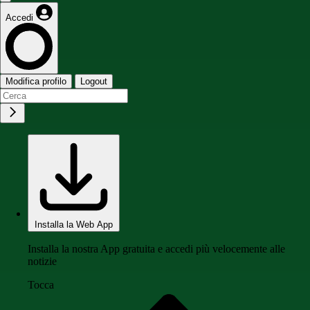
Accedi
Modifica profilo
Logout
Installa la Web App
Installa la nostra App gratuita e accedi più velocemente alle
notizie
Tocca