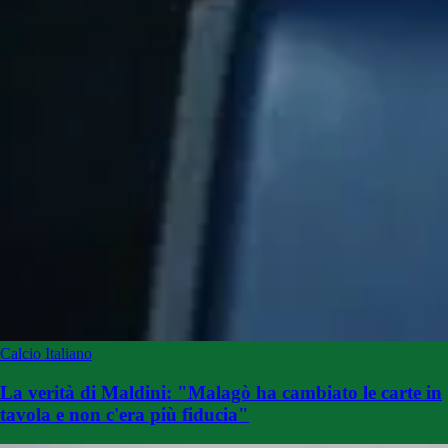
Calcio Italiano
La verità di Maldini: "Malagò ha cambiato le carte in
tavola e non c'era più fiducia"