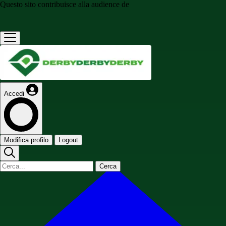
Questo sito contribuisce alla audience de
Accedi
Modifica profilo
Logout
Cerca