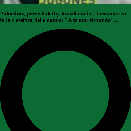
Palmeiras, perde il derby brasiliano in Libertadores e
fa la classifica delle donne: "A te non rispondo"...