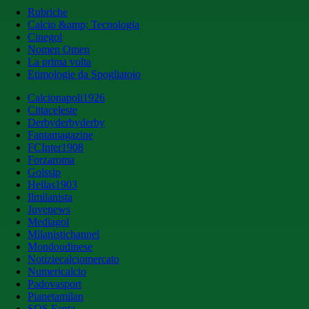
Rubriche
Calcio &amp; Tecnologia
Cinegol
Nomen Omen
La prima volta
Etimologie da Spogliatoio
Calcionapoli1926
Cittaceleste
Derbyderbyderby
Fantamagazine
FCInter1908
Forzaroma
Golssip
Hellas1903
Ilmilanista
Juvenews
Mediagol
Milanistichannel
Mondoudinese
Notiziecalciomercato
Numericalcio
Padovasport
Pianetamilan
SOS Fanta