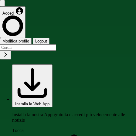
Accedi
Modifica profilo
Logout
Installa la Web App
Installa la nostra App gratuita e accedi più velocemente alle
notizie
Tocca