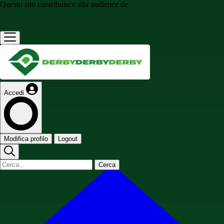
Questo sito contribuisce alla audience de
Accedi
Modifica profilo
Logout
Cerca