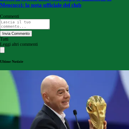
Mencucci: la nota ufficiale del club
Commenti
Invia Commento
Tutti
Leggi altri commenti
Ultime Notizie