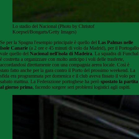
Lo stadio del Nacional (Photo by Christof
Koepsel/Bongarts/Getty Images)
Se per la Spagna l'esempio principale è quello del
Las Palmas nelle
Isole Canarie
(a 2 ore e 45 minuti di volo da Madrid), per il Portogallo
vale quello del
Nacional nell'isola di Madeira
. La squadra di Funchal
è costretta a organizzare con molto anticipo i voli delle trasferte,
accordandosi direttamente con una compagnia aerea locale. Così è
stato fatto anche per la gara contro il Porto del prossimo weekend. La
sfida era programmata per domenica e il club aveva fissato il volo per
sabato mattina. La Federazione portoghese ha però
spostato la partita
al giorno prima
, facendo sorgere seri problemi logistici agli ospiti.