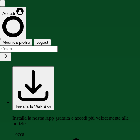
Accedi
Modifica profilo
Logout
Installa la Web App
Installa la nostra App gratuita e accedi più velocemente alle
notizie
Tocca