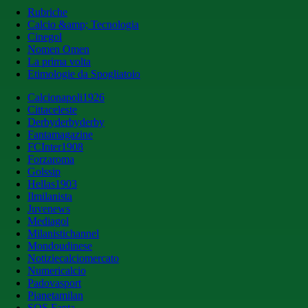
Rubriche
Calcio &amp; Tecnologia
Cinegol
Nomen Omen
La prima volta
Etimologie da Spogliatoio
Calcionapoli1926
Cittaceleste
Derbyderbyderby
Fantamagazine
FCInter1908
Forzaroma
Golssip
Hellas1903
Ilmilanista
Juvenews
Mediagol
Milanistichannel
Mondoudinese
Notiziecalciomercato
Numericalcio
Padovasport
Pianetamilan
SOS Fanta