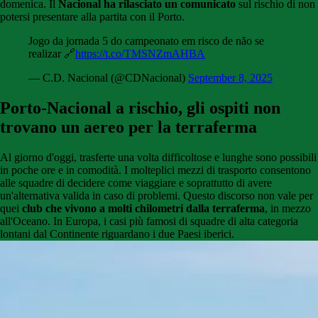
domenica. Il
Nacional ha rilasciato un comunicato
sul rischio di non
potersi presentare alla partita con il Porto.
Jogo da jornada 5 do campeonato em risco de não se
realizar 🔗
https://t.co/TMSNZmAHBA
— C.D. Nacional (@CDNacional)
September 8, 2025
Porto-Nacional a rischio, gli ospiti non
trovano un aereo per la terraferma
Al giorno d'oggi, trasferte una volta difficoltose e lunghe sono possibili
in poche ore e in comodità. I molteplici mezzi di trasporto consentono
alle squadre di decidere come viaggiare e soprattutto di avere
un'alternativa valida in caso di problemi. Questo discorso non vale per
quei
club che vivono a molti chilometri dalla terraferma
, in mezzo
all'Oceano. In Europa, i casi più famosi di squadre di alta categoria
lontani dal Continente riguardano i due Paesi iberici.