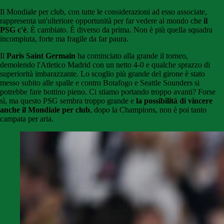
Il Mondiale per club, con tutte le considerazioni ad esso associate,
rappresenta un'ulteriore opportunità per far vedere al mondo che
il
PSG c'è
. È cambiato. È diverso da prima. Non è più quella squadra
incompiuta, forte ma fragile da far paura.
Il
Paris Saint Germain
ha cominciato alla grande il torneo,
demolendo l'Atletico Madrid con un netto 4-0 e qualche sprazzo di
superiorità imbarazzante. Lo scoglio più grande del girone è stato
messo subito alle spalle e contro Botafogo e Seattle Sounders si
potrebbe fare bottino pieno. Ci stiamo portando troppo avanti? Forse
sì, ma questo PSG sembra troppo grande e
la possibilità di vincere
anche il Mondiale per club
, dopo la Champions, non è poi tanto
campata per aria.