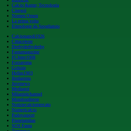
Calcio &amp; Tecnologia
Cinegol
Nomen Omen
La prima volta
Etimologie da Spogliatoio
Calcionapoli1926
Cittaceleste
Derbyderbyderby
Fantamagazine
FCInter1908
Forzaroma
Golssip
Hellas1903
Ilmilanista
Juvenews
Mediagol
Milanistichannel
Mondoudinese
Notiziecalciomercato
Numericalcio
Padovasport
Pianetamilan
SOS Fanta
Toronews