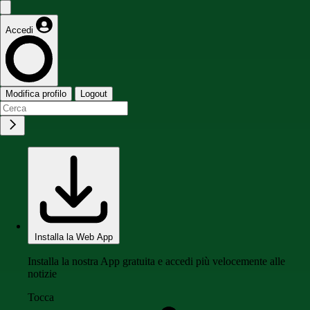
Accedi
Modifica profilo
Logout
Installa la Web App
Installa la nostra App gratuita e accedi più velocemente alle
notizie
Tocca