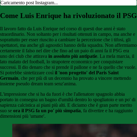
Caricamento post Instagram...
Come Luis Enrique ha rivoluzionato il PSG
Il lavoro fatto da Luis Enrique nel corso di questi due anni è stato
straordinario. Non soltanto per i risultati ottenuti in campo, ma anche e
soprattutto per esser riuscito a cambiare la percezione che i tifosi, gli
spettatori, ma anche gli agnostici hanno della squadra. Non affermiamo
certamente il falso nel dire che fino ad un paio di anni fa il PSG era
uno dei club che attirava
in assoluto più antipatie
. La mela marcia, il
lato malato del football, lo strapotere economico per conquistare
successi. Il dio denaro che si prende il pallone e ne fa quello che vuole.
Si potrebbe sintetizzare così
il 'non progetto' del Paris Saint
Germain
, che per più di un decennio ha provato a vincere mettendo
insieme pseudo dream team senz'anima.
L'impressione che si ha da fuori è che l'allenatore spagnolo abbia
portato in consegna un bagno d'umiltà dentro lo spogliatoio e un po' di
sapienza calcistica ai piani più alti. E diciamo che è gran parte merito
suo se
ora il PSG fa un po' più simpatia
, fa divertire e ha raggiunto
dimensioni più 'umane'.