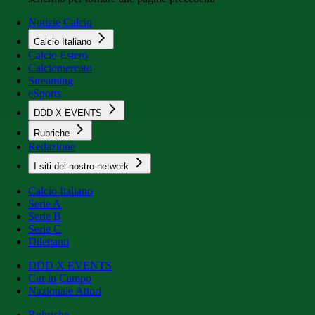
Notizie Calcio
Calcio Italiano
Calcio Estero
Calciomercato
Streaming
eSports
DDD X EVENTS
Rubriche
Redazione
I siti del nostro network
Calcio Italiano
Serie A
Serie B
Serie C
Dilettanti
DDD X EVENTS
Cur in Campo
Nazionale Attori
Rubriche