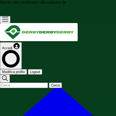
Questo sito contribuisce alla audience de
Accedi
Modifica profilo
Logout
Cerca