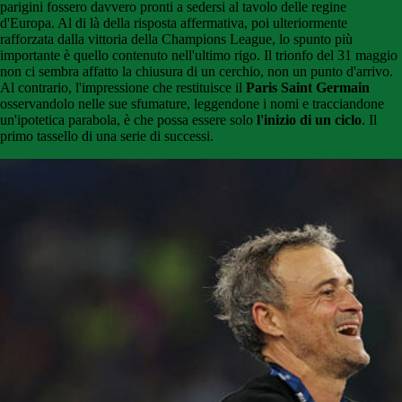
parigini fossero davvero pronti a sedersi al tavolo delle regine
d'Europa. Al di là della risposta affermativa, poi ulteriormente
rafforzata dalla vittoria della Champions League, lo spunto più
importante è quello contenuto nell'ultimo rigo. Il trionfo del 31 maggio
non ci sembra affatto la chiusura di un cerchio, non un punto d'arrivo.
Al contrario, l'impressione che restituisce il
Paris Saint Germain
osservandolo nelle sue sfumature, leggendone i nomi e tracciandone
un'ipotetica parabola, è che possa essere solo
l'inizio di un ciclo
. Il
primo tassello di una serie di successi.