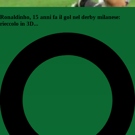
Ronaldinho, 15 anni fa il gol nel derby milanese:
rieccolo in 3D...