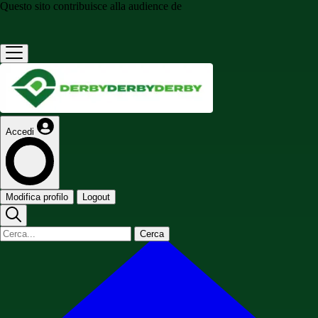
Questo sito contribuisce alla audience de
Accedi
Modifica profilo
Logout
Cerca