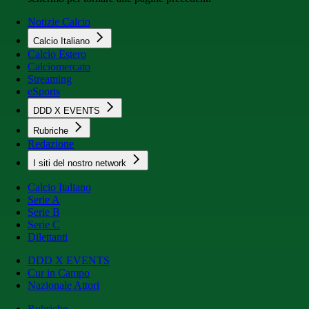
Notizie Calcio
Calcio Italiano
Calcio Estero
Calciomercato
Streaming
eSports
DDD X EVENTS
Rubriche
Redazione
I siti del nostro network
Calcio Italiano
Serie A
Serie B
Serie C
Dilettanti
DDD X EVENTS
Cur in Campo
Nazionale Attori
Rubriche