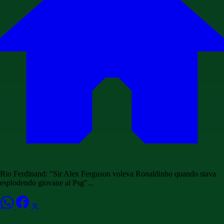
Rio Ferdinand: "Sir Alex Ferguson voleva Ronaldinho quando stava
esplodendo giovane al Psg"...