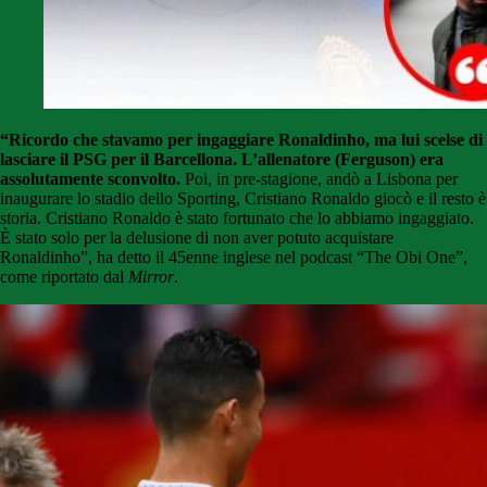
“Ricordo che stavamo per ingaggiare Ronaldinho, ma lui scelse di
lasciare il PSG per il Barcellona. L’allenatore (Ferguson) era
assolutamente sconvolto.
Poi, in pre-stagione, andò a Lisbona per
inaugurare lo stadio dello Sporting, Cristiano Ronaldo giocò e il resto è
storia. Cristiano Ronaldo è stato fortunato che lo abbiamo ingaggiato.
È stato solo per la delusione di non aver potuto acquistare
Ronaldinho”, ha detto il 45enne inglese nel podcast “The Obi One”,
come riportato dal
Mirror
.