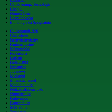
Calcio &amp; Tecnologia
Cinegol
Nomen Omen
La prima volta
Etimologie da Spogliatoio
Calcionapoli1926
Cittaceleste
Derbyderbyderby
Fantamagazine
FCInter1908
Forzaroma
Golssip
Hellas1903
Ilmilanista
Juvenews
Mediagol
Milanistichannel
Mondoudinese
Notiziecalciomercato
Numericalcio
Padovasport
Pianetamilan
SOS Fanta
Toronews