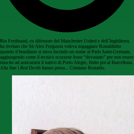
Rio Ferdinand, ex difensore del Manchester United e dell’Inghilterra,
ha rivelato che Sir Alex Ferguson voleva ingaggiare Ronaldinho
quando il brasiliano si stava facendo un nome al Paris Saint-Germain,
aggiungendo come il tecnico scozzese fosse “devastato” per non essere
riuscito ad assicurarsi il nativo di Porto Alegre, finito poi al Barcellona.
Alla fine i
Red Devils
hanno preso... Cristiano Ronaldo.