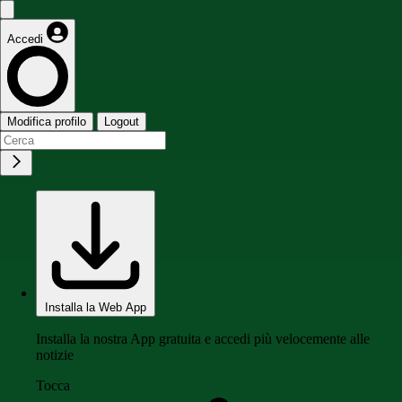
Accedi
Modifica profilo
Logout
Installa la Web App
Installa la nostra App gratuita e accedi più velocemente alle
notizie
Tocca