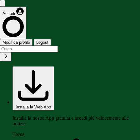
Accedi
Modifica profilo
Logout
Installa la Web App
Installa la nostra App gratuita e accedi più velocemente alle
notizie
Tocca