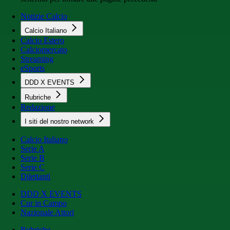
Notizie Calcio
Calcio Italiano
Calcio Estero
Calciomercato
Streaming
eSports
DDD X EVENTS
Rubriche
Redazione
I siti del nostro network
Calcio Italiano
Serie A
Serie B
Serie C
Dilettanti
DDD X EVENTS
Cur in Campo
Nazionale Attori
Rubriche