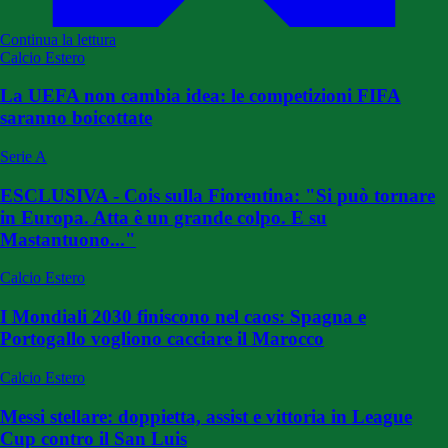
Continua la lettura
Calcio Estero
La UEFA non cambia idea: le competizioni FIFA
saranno boicottate
Serie A
ESCLUSIVA - Cois sulla Fiorentina: "Si può tornare
in Europa. Atta è un grande colpo. E su
Mastantuono..."
Calcio Estero
I Mondiali 2030 finiscono nel caos: Spagna e
Portogallo vogliono cacciare il Marocco
Calcio Estero
Messi stellare: doppietta, assist e vittoria in League
Cup contro il San Luis