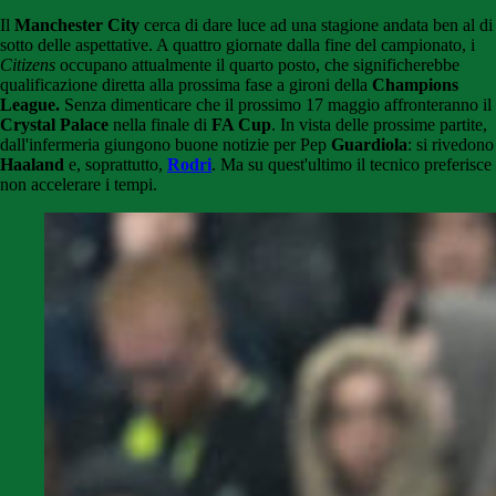
Il
Manchester City
cerca di dare luce ad una stagione andata ben al di
sotto delle aspettative. A quattro giornate dalla fine del campionato, i
Citizens
occupano attualmente il quarto posto, che significherebbe
qualificazione diretta alla prossima fase a gironi della
Champions
League.
Senza dimenticare che il prossimo 17 maggio affronteranno il
Crystal Palace
nella finale di
FA Cup
. In vista delle prossime partite,
dall'infermeria giungono buone notizie per Pep
Guardiola
: si rivedono
Haaland
e, soprattutto,
Rodri
. Ma su quest'ultimo il tecnico preferisce
non accelerare i tempi.