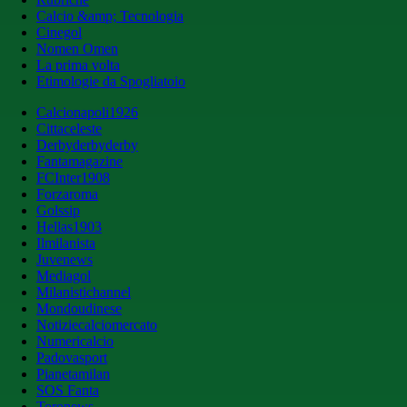
Calcio &amp; Tecnologia
Cinegol
Nomen Omen
La prima volta
Etimologie da Spogliatoio
Calcionapoli1926
Cittaceleste
Derbyderbyderby
Fantamagazine
FCInter1908
Forzaroma
Golssip
Hellas1903
Ilmilanista
Juvenews
Mediagol
Milanistichannel
Mondoudinese
Notiziecalciomercato
Numericalcio
Padovasport
Pianetamilan
SOS Fanta
Toronews