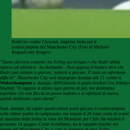
Rodri ko contro l'Arsenal, stagione finita per il
centrocampista del Manchester City (Foto di Michael
Regan/Getty Images)
"
Siamo davvero contenti che Erling sia tornato e che Rodri abbia
ripreso ad allenarsi
- ha dichiarato -
Non appena il medico dirà che
Rodri può iniziare a giocare, inizierà a giocare. È stato un infortunio
difficile
". Manchester City sarà impegnato domani alle 21 contro il
Wolverhampton
e, dunque, difficilmente si potrà rivedere l'ex Atletico
Madrid: "
Il ragazzo si allena ogni giorno di più, ma dobbiamo
aspettare che non faccia un passo indietro e si infortuni di nuovo,
quindi dobbiamo stare attenti
".
Sarà, dunque, da capire quanti minuti potrà giocare il centrocampista
nelle ultime partite di campionato, ma intanto il 28 enne conta di essere
al massimo della forma in vista del Mondiale per Club che inizierà il
prossimo 14 giugno. Come ricordiamo, tra le squadre inserite nel
girone del Manchester City ci sarà la Juventus di Igor Tudor.