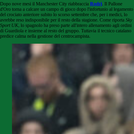
Dopo nove mesi il Manchester City riabbraccia
Rodri
. Il Pallone
d'Oro torna a calcare un campo di gioco dopo l'infortunio al legamento
del crociato anteriore subito lo scorso settembre che, per i medici, lo
avrebbe reso indisponibile per il resto della stagione. Come riporta
Sky
Sport UK
, lo spagnolo ha preso parte all'intero allenamento agli ordini
di Guardiola e insieme al resto del gruppo. Tuttavia il tecnico catalano
predice calma nella gestione del centrocampista.