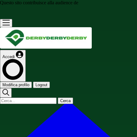
Questo sito contribuisce alla audience de
Accedi
Modifica profilo
Logout
Cerca