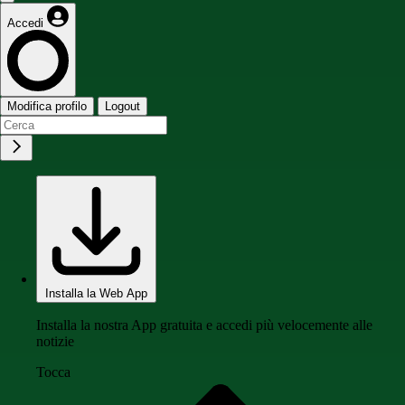
Accedi
Modifica profilo
Logout
Installa la Web App
Installa la nostra App gratuita e accedi più velocemente alle
notizie
Tocca