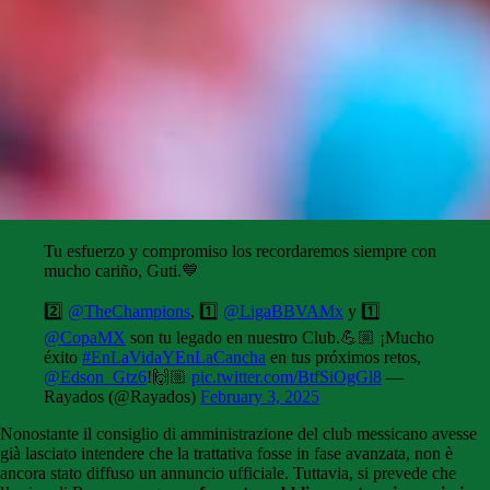
Tu esfuerzo y compromiso los recordaremos siempre con
mucho cariño, Guti.💙
2️⃣
@TheChampions
, 1️⃣
@LigaBBVAMx
y 1️⃣
@CopaMX
son tu legado en nuestro Club.💪🏼 ¡Mucho
éxito
#EnLaVidaYEnLaCancha
en tus próximos retos,
@Edson_Gtz6
!🙌🏼
pic.twitter.com/BtfSiOgGl8
—
Rayados (@Rayados)
February 3, 2025
Nonostante il consiglio di amministrazione del club messicano avesse
già lasciato intendere che la trattativa fosse in fase avanzata, non è
ancora stato diffuso un annuncio ufficiale. Tuttavia, si prevede che