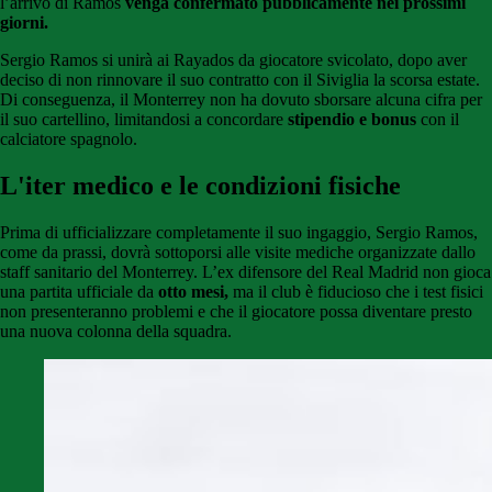
l’arrivo di Ramos
venga confermato pubblicamente nei prossimi
giorni.
Sergio Ramos si unirà ai Rayados da giocatore svicolato, dopo aver
deciso di non rinnovare il suo contratto con il Siviglia la scorsa estate.
Di conseguenza, il Monterrey non ha dovuto sborsare alcuna cifra per
il suo cartellino, limitandosi a concordare
stipendio e bonus
con il
calciatore spagnolo.
L'iter medico e le condizioni fisiche
Prima di ufficializzare completamente il suo ingaggio, Sergio Ramos,
come da prassi, dovrà sottoporsi alle visite mediche organizzate dallo
staff sanitario del Monterrey. L’ex difensore del Real Madrid non gioca
una partita ufficiale da
otto mesi,
ma il club è fiducioso che i test fisici
non presenteranno problemi e che il giocatore possa diventare presto
una nuova colonna della squadra.