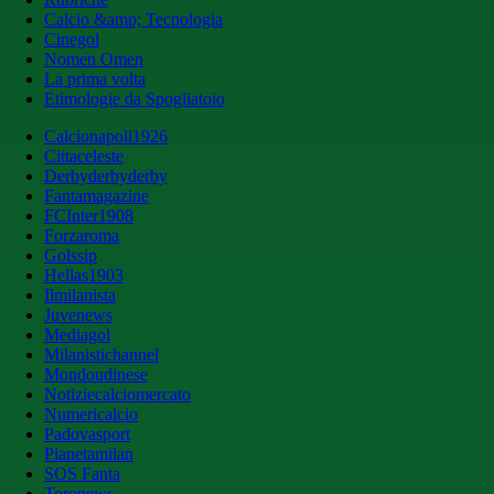
Calcio &amp; Tecnologia
Cinegol
Nomen Omen
La prima volta
Etimologie da Spogliatoio
Calcionapoli1926
Cittaceleste
Derbyderbyderby
Fantamagazine
FCInter1908
Forzaroma
Golssip
Hellas1903
Ilmilanista
Juvenews
Mediagol
Milanistichannel
Mondoudinese
Notiziecalciomercato
Numericalcio
Padovasport
Pianetamilan
SOS Fanta
Toronews