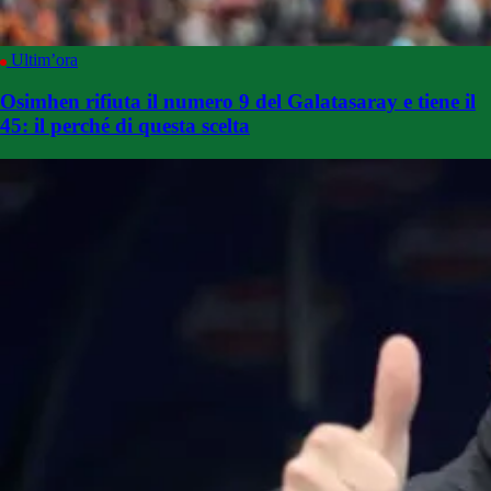
Ultim’ora
Osimhen rifiuta il numero 9 del Galatasaray e tiene il
45: il perché di questa scelta