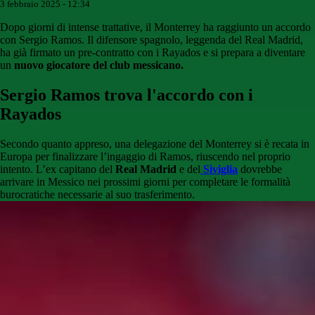
3 febbraio 2025 - 12:34
Dopo giorni di intense trattative, il Monterrey ha raggiunto un accordo
con Sergio Ramos. Il difensore spagnolo, leggenda del Real Madrid,
ha già firmato un pre-contratto con i Rayados e si prepara a diventare
un
nuovo giocatore del club messicano.
Sergio Ramos trova l'accordo con i
Rayados
Secondo quanto appreso, una delegazione del Monterrey si è recata in
Europa per finalizzare l’ingaggio di Ramos, riuscendo nel proprio
intento. L’ex capitano del
Real Madrid
e del
Siviglia
dovrebbe
arrivare in Messico nei prossimi giorni per completare le formalità
burocratiche necessarie al suo trasferimento.