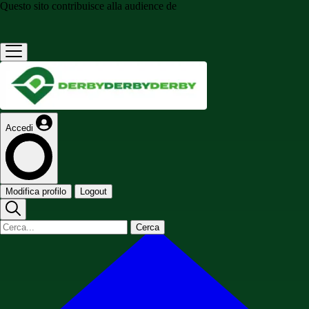
Questo sito contribuisce alla audience de
Accedi
Modifica profilo
Logout
Cerca