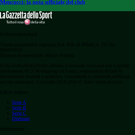
Mencucci: la nota ufficiale del club
Derbyderbyderby.it
Testata giornalistica registrata Aut. Trib. di Milano n. 227 del
09/09/2016.
Direttore Responsabile: Marco Torretta
Il sito DerbyDerbyDerby affiliato al network Gazzanet non è gestito
direttamente RCS Mediagroup ed è unico responsabile di tutte le
informazioni (testuali o grafiche), i documenti o i materiali pubblicati
sul sito medesimo. Copyright 2019-2026 © Tutti i diritti riservati.
Calcio Italiano
Serie A
Serie B
Serie C
Dilettanti
Informazioni