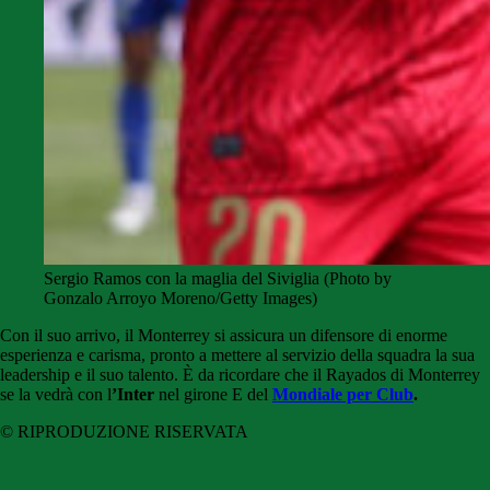
Sergio Ramos con la maglia del Siviglia (Photo by
Gonzalo Arroyo Moreno/Getty Images)
Con il suo arrivo, il Monterrey si assicura un difensore di enorme
esperienza e carisma, pronto a mettere al servizio della squadra la sua
leadership e il suo talento. È da ricordare che il Rayados di Monterrey
se la vedrà con l
’Inter
nel girone E del
Mondiale per Club
.
© RIPRODUZIONE RISERVATA