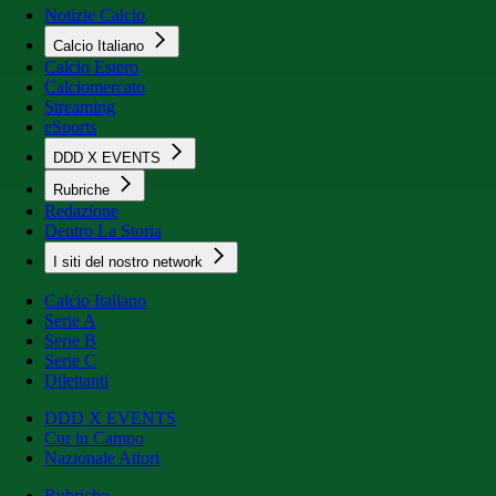
Notizie Calcio
Calcio Italiano
Calcio Estero
Calciomercato
Streaming
eSports
DDD X EVENTS
Rubriche
Redazione
Dentro La Storia
I siti del nostro network
Calcio Italiano
Serie A
Serie B
Serie C
Dilettanti
DDD X EVENTS
Cur in Campo
Nazionale Attori
Rubriche