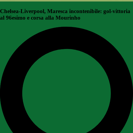
Chelsea-Liverpool, Maresca incontenibile: gol-vittoria
al 96esimo e corsa alla Mourinho