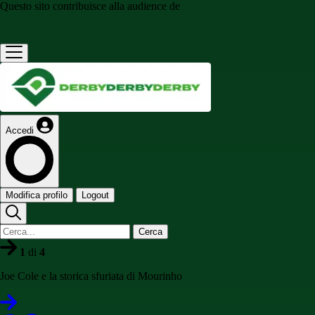
Questo sito contribuisce alla audience de
Accedi
Modifica profilo
Logout
Cerca
1
di
4
Joe Cole e la storica sfuriata di Mourinho