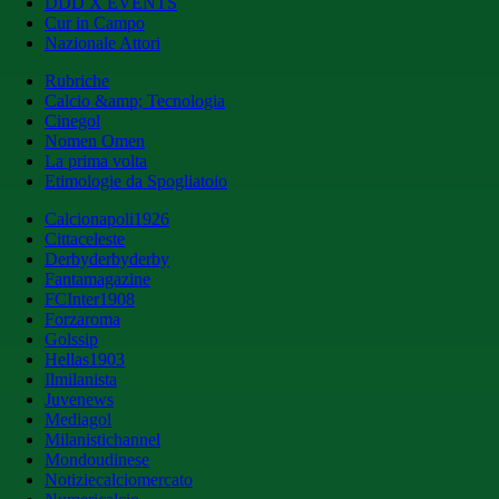
DDD X EVENTS
Cur in Campo
Nazionale Attori
Rubriche
Calcio &amp; Tecnologia
Cinegol
Nomen Omen
La prima volta
Etimologie da Spogliatoio
Calcionapoli1926
Cittaceleste
Derbyderbyderby
Fantamagazine
FCInter1908
Forzaroma
Golssip
Hellas1903
Ilmilanista
Juvenews
Mediagol
Milanistichannel
Mondoudinese
Notiziecalciomercato