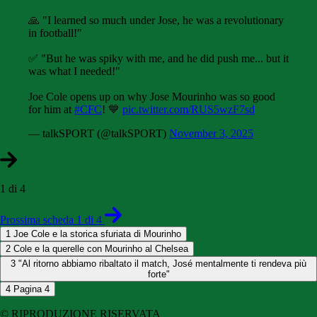
🙏 "I learned so much under Jose, he was a revolutionary
in football!"
✅ "But he was spiky with me, and he did push me... but it
was what I needed!"
Joe Cole opens up on why Jose Mourinho was so good
for him at
#CFC
! 💙
pic.twitter.com/RUS5wzF7sd
— talkSPORT (@talkSPORT)
November 3, 2025
1 di 4
Prossima scheda 1 di 4
1
Joe Cole e la storica sfuriata di Mourinho
2
Cole e la querelle con Mourinho al Chelsea
3
"Al ritorno abbiamo ribaltato il match, José mentalmente ti rendeva più
forte"
4
Pagina 4
© RIPRODUZIONE RISERVATA