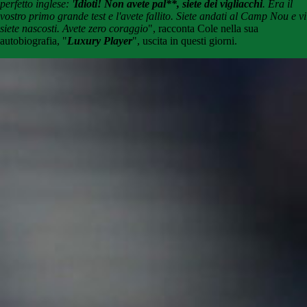
perfetto inglese: '
Idioti! Non avete pal**, siete dei vigliacchi
. Era il
vostro primo grande test e l'avete fallito. Siete andati al Camp Nou e vi
siete nascosti. Avete zero coraggio
", racconta Cole nella sua
autobiografia, "
Luxury Player
", uscita in questi giorni.