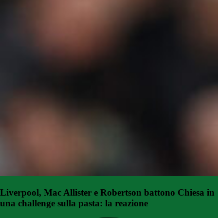
Liverpool, Mac Allister e Robertson battono Chiesa in
una challenge sulla pasta: la reazione