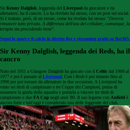
Sir
Kenny Dalglish
, leggenda del
Liverpool
da giocatore e da
allenatore, ha il cancro. Lo ha rivelato lui stesso, con un post sui social.
Si è trattato, però, di un errore, come ha rivelato lui stesso: "
Doveva
rimanere tutto privato. A differenza dell'uso del cellulare, comunque, la
terapia sta procedendo bene
".
Segui lo sport e il calcio in diretta live e streaming gratis su Bet365.
Sir Kenny Dalglish, leggenda dei Reds, ha il
cancro
Nato nel 1951 a Glasgow Dalglish ha giocato con il
Celtic
dal 1969 al
1977 e poi è passato al
Liverpool
. Con i
Reds
è poi rimasto fino al
1990 per poi tornare da allenatore in due occasioni. A Liverpool ha
vinto sei titoli di campionato e tre Coppe dei Campioni, prima di
assumere la guida della squadra e portarla a vincere tre titoli di
campionato e due
FA Cup
negli anni '80. Il suo legame con
Anfield
è
ancora forte e tutt'oggi è considerato una delle leggende del club.