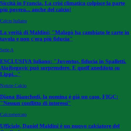
Siccità in Francia. La crisi climatica colpisce la parte
più povera... anche del calcio!
Calcio Italiano
La verità di Maldini: "Malagò ha cambiato le carte in
tavola e non c'era più fiducia"
Serie A
ESCLUSIVA Iuliano: "Juventus, fiducia in Spalletti.
Alajbegovic può sorprendere. E quell'aneddoto su
Lippi..."
Notizie Calcio
Diana Bianchedi, la nomina è già un caso. FIGC:
"Nessun conflitto di interessi"
Calciomercato
Ufficiale, Daniel Maldini è un nuovo calciatore del