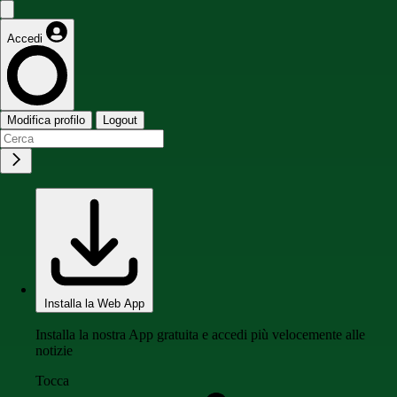
Accedi
Modifica profilo
Logout
Installa la Web App
Installa la nostra App gratuita e accedi più velocemente alle
notizie
Tocca