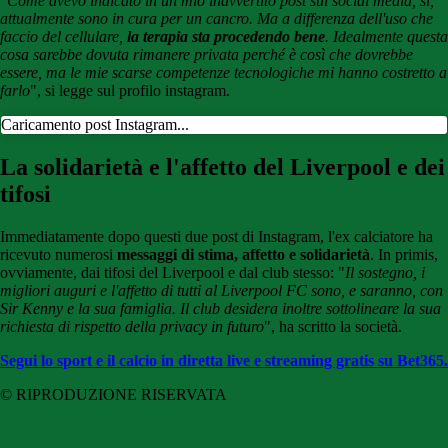
"
Come avevo indicato in un mio inavvertito post sui social media, sì,
attualmente sono in cura per un cancro. Ma a differenza dell'uso che
faccio del cellulare,
la terapia sta procedendo bene
. Idealmente questa
cosa sarebbe dovuta rimanere privata perché è così che dovrebbe
essere, ma le mie scarse competenze tecnologiche mi hanno costretto a
farlo
", si legge sul profilo instagram.
Caricamento post Instagram...
La solidarietà e l'affetto del Liverpool e dei
tifosi
Immediatamente dopo questi due post di Instagram, l'ex calciatore ha
ricevuto numerosi
messaggi di stima, affetto e solidarietà
. In primis,
ovviamente, dai tifosi del Liverpool e dal club stesso: "
Il sostegno, i
migliori auguri e l'affetto di tutti al Liverpool FC sono, e saranno, con
Sir Kenny e la sua famiglia. Il club desidera inoltre sottolineare la sua
richiesta di rispetto della privacy in futuro
", ha scritto la società.
Segui lo sport e il calcio in diretta live e streaming gratis su Bet365.
© RIPRODUZIONE RISERVATA