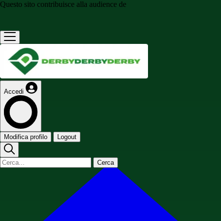
Questo sito contribuisce alla audience de
Accedi
Modifica profilo
Logout
Cerca