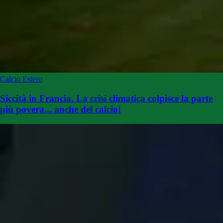
Calcio Estero
Siccità in Francia. La crisi climatica colpisce la parte
più povera... anche del calcio!