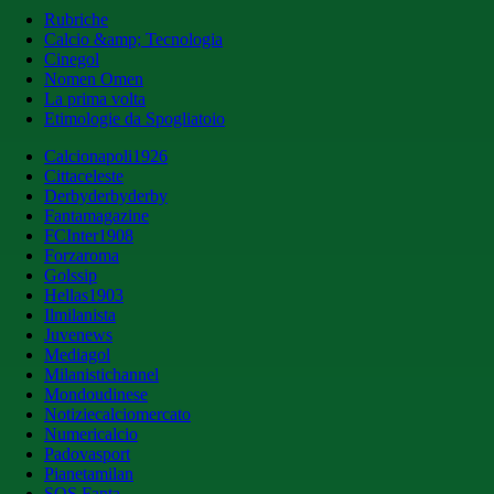
Rubriche
Calcio &amp; Tecnologia
Cinegol
Nomen Omen
La prima volta
Etimologie da Spogliatoio
Calcionapoli1926
Cittaceleste
Derbyderbyderby
Fantamagazine
FCInter1908
Forzaroma
Golssip
Hellas1903
Ilmilanista
Juvenews
Mediagol
Milanistichannel
Mondoudinese
Notiziecalciomercato
Numericalcio
Padovasport
Pianetamilan
SOS Fanta