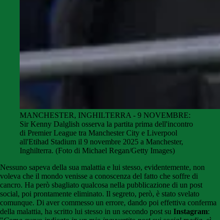
MANCHESTER, INGHILTERRA - 9 NOVEMBRE:
Sir Kenny Dalglish osserva la partita prima dell'incontro
di Premier League tra Manchester City e Liverpool
all'Etihad Stadium il 9 novembre 2025 a Manchester,
Inghilterra. (Foto di Michael Regan/Getty Images)
Nessuno sapeva della sua malattia e lui stesso, evidentemente, non
voleva che il mondo venisse a conoscenza del fatto che soffre di
cancro. Ha però sbagliato qualcosa nella pubblicazione di un post
social, poi prontamente eliminato. Il segreto, però, è stato svelato
comunque. Di aver commesso un errore, dando poi effettiva conferma
della malattia, ha scritto lui stesso in un secondo post su
Instagram
: