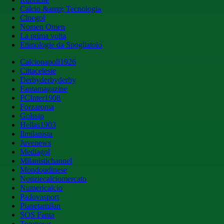
Calcio &amp; Tecnologia
Cinegol
Nomen Omen
La prima volta
Etimologie da Spogliatoio
Calcionapoli1926
Cittaceleste
Derbyderbyderby
Fantamagazine
FCInter1908
Forzaroma
Golssip
Hellas1903
Ilmilanista
Juvenews
Mediagol
Milanistichannel
Mondoudinese
Notiziecalciomercato
Numericalcio
Padovasport
Pianetamilan
SOS Fanta
Toronews