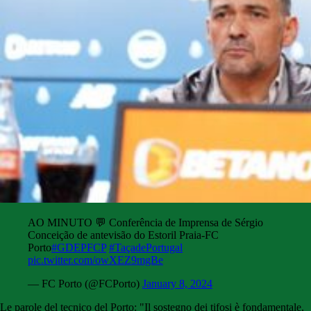
AO MINUTO 💬 Conferência de Imprensa de Sérgio
Conceição de antevisão do Estoril Praia-FC
Porto
#GDEPFCP
#TaçadePortugal
pic.twitter.com/owXEZ9mgBe
— FC Porto (@FCPorto)
January 8, 2024
Le parole del tecnico del Porto: "Il sostegno dei tifosi è fondamentale,