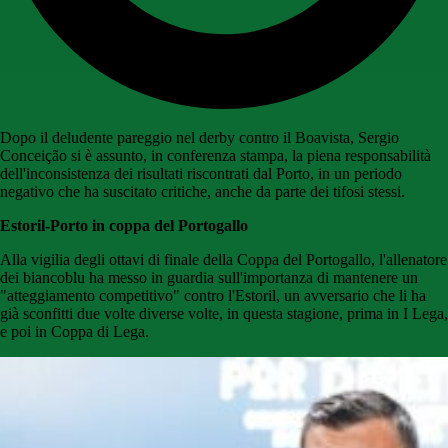
Dopo il deludente pareggio nel derby contro il Boavista, Sergio
Conceição si è assunto, in conferenza stampa, la piena responsabilità
dell'inconsistenza dei risultati riscontrati dal Porto, in un periodo
negativo che ha suscitato critiche, anche da parte dei tifosi stessi.
Estoril-Porto in coppa del Portogallo
Alla vigilia degli ottavi di finale della Coppa del Portogallo, l'allenatore
dei biancoblu ha messo in guardia sull'importanza di mantenere un
"atteggiamento competitivo" contro l'Estoril, un avversario che li ha
già sconfitti due volte diverse volte, in questa stagione, prima in I Lega,
e poi in Coppa di Lega.