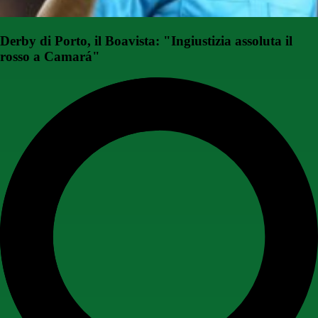
Derby di Porto, il Boavista: "Ingiustizia assoluta il
rosso a Camará"