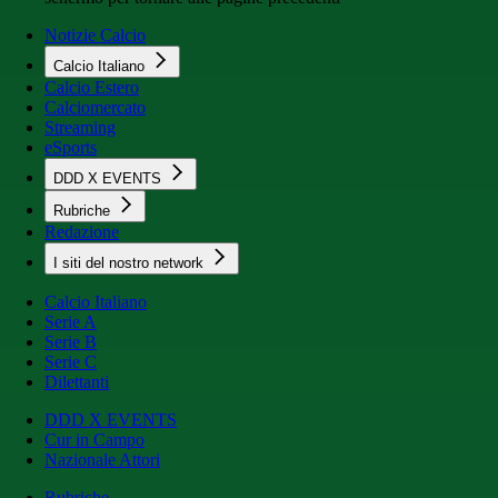
Notizie Calcio
Calcio Italiano
Calcio Estero
Calciomercato
Streaming
eSports
DDD X EVENTS
Rubriche
Redazione
I siti del nostro network
Calcio Italiano
Serie A
Serie B
Serie C
Dilettanti
DDD X EVENTS
Cur in Campo
Nazionale Attori
Rubriche