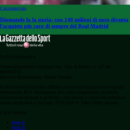
Calciomercato
Diomande fa la storia: con 140 milioni di euro diventa
l'acquisto più caro di sempre del Real Madrid
Derbyderbyderby.it
Testata giornalistica registrata Aut. Trib. di Milano n. 227 del
09/09/2016.
Direttore Responsabile: Marco Torretta
Il sito DerbyDerbyDerby affiliato al network Gazzanet non è gestito
direttamente RCS Mediagroup ed è unico responsabile di tutte le
informazioni (testuali o grafiche), i documenti o i materiali pubblicati
sul sito medesimo. Copyright 2019-2026 © Tutti i diritti riservati.
Calcio Italiano
Serie A
Serie B