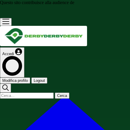
Questo sito contribuisce alla audience de
Accedi
Modifica profilo
Logout
Cerca