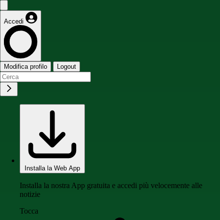
Accedi
Modifica profilo
Logout
Installa la Web App
Installa la nostra App gratuita e accedi più velocemente alle
notizie
Tocca