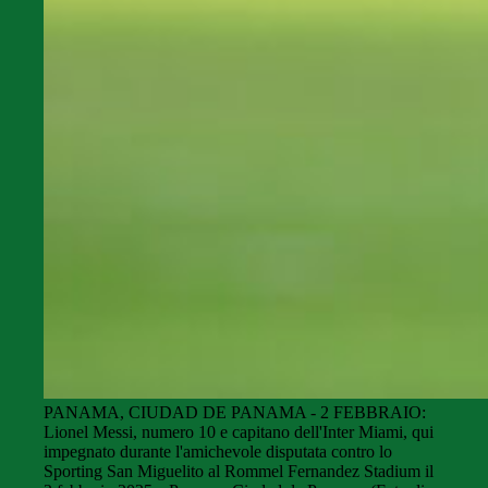
PANAMA, CIUDAD DE PANAMA - 2 FEBBRAIO:
Lionel Messi, numero 10 e capitano dell'Inter Miami, qui
impegnato durante l'amichevole disputata contro lo
Sporting San Miguelito al Rommel Fernandez Stadium il