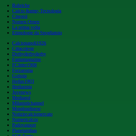
Rubriche
Calcio &amp; Tecnologia
Cinegol
Nomen Omen
La prima volta
Etimologie da Spogliatoio
Calcionapoli1926
Cittaceleste
Derbyderbyderby
Fantamagazine
FCInter1908
Forzaroma
Golssip
Hellas1903
Ilmilanista
Juvenews
Mediagol
Milanistichannel
Mondoudinese
Notiziecalciomercato
Numericalcio
Padovasport
Pianetamilan
SOS Fanta