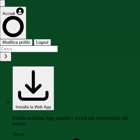
Accedi
Modifica profilo
Logout
Installa la Web App
Installa la nostra App gratuita e accedi più velocemente alle
notizie
Tocca