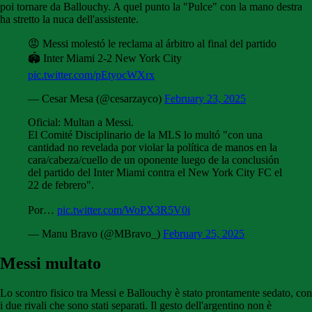
poi tornare da Ballouchy. A quel punto la "Pulce" con la mano destra
ha stretto la nuca dell'assistente.
😡 Messi molestó le reclama al árbitro al final del partido
🏟️ Inter Miami 2-2 New York City
pic.twitter.com/pEtyocWXrx
— Cesar Mesa (@cesarzayco)
February 23, 2025
Oficial: Multan a Messi.
El Comité Disciplinario de la MLS lo multó "con una
cantidad no revelada por violar la política de manos en la
cara/cabeza/cuello de un oponente luego de la conclusión
del partido del Inter Miami contra el New York City FC el
22 de febrero".
Por…
pic.twitter.com/WoPX3R5V0i
— Manu Bravo (@MBravo_)
February 25, 2025
Messi multato
Lo scontro fisico tra Messi e Ballouchy è stato prontamente sedato, con
i due rivali che sono stati separati. Il gesto dell'argentino non è