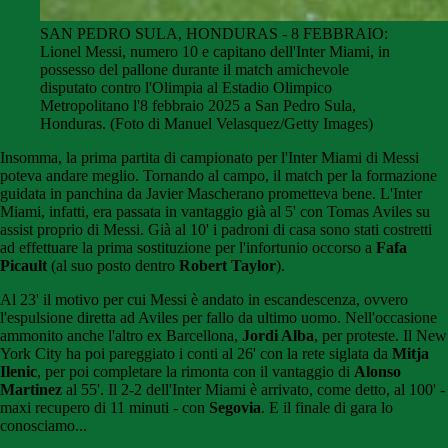
SAN PEDRO SULA, HONDURAS - 8 FEBBRAIO:
Lionel Messi, numero 10 e capitano dell'Inter Miami, in
possesso del pallone durante il match amichevole
disputato contro l'Olimpia al Estadio Olimpico
Metropolitano l'8 febbraio 2025 a San Pedro Sula,
Honduras. (Foto di Manuel Velasquez/Getty Images)
Insomma, la prima partita di campionato per l'Inter Miami di Messi
poteva andare meglio. Tornando al campo, il match per la formazione
guidata in panchina da Javier Mascherano prometteva bene. L'Inter
Miami, infatti, era passata in vantaggio già al 5' con Tomas Aviles su
assist proprio di Messi. Già al 10' i padroni di casa sono stati costretti
ad effettuare la prima sostituzione per l'infortunio occorso a
Fafa
Picault
(al suo posto dentro
Robert Taylor
).
Al 23' il motivo per cui Messi è andato in escandescenza, ovvero
l'espulsione diretta ad Aviles per fallo da ultimo uomo. Nell'occasione
ammonito anche l'altro ex Barcellona,
Jordi Alba
, per proteste. Il New
York City ha poi pareggiato i conti al 26' con la rete siglata da
Mitja
Ilenic
, per poi completare la rimonta con il vantaggio di
Alonso
Martinez
al 55'. Il 2-2 dell'Inter Miami è arrivato, come detto, al 100' -
maxi recupero di 11 minuti - con
Segovia
. E il finale di gara lo
conosciamo...