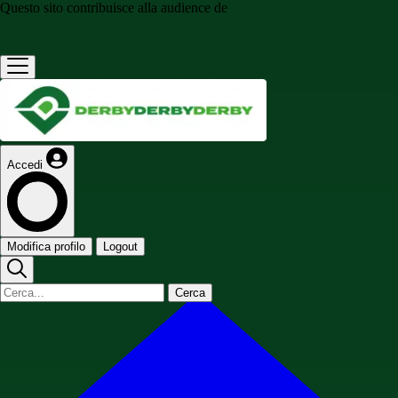
Questo sito contribuisce alla audience de
Accedi
Modifica profilo
Logout
Cerca