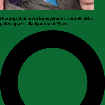
Due argentini in Africa superano i controlli della
polizia grazie alla figurina di Messi