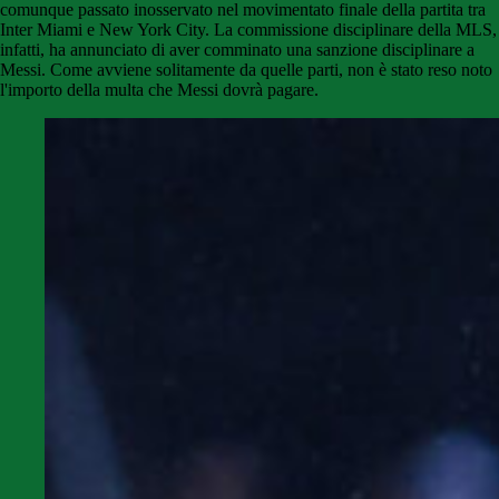
comunque passato inosservato nel movimentato finale della partita tra
Inter Miami e New York City. La commissione disciplinare della MLS,
infatti, ha annunciato di aver comminato una sanzione disciplinare a
Messi. Come avviene solitamente da quelle parti, non è stato reso noto
l'importo della multa che Messi dovrà pagare.