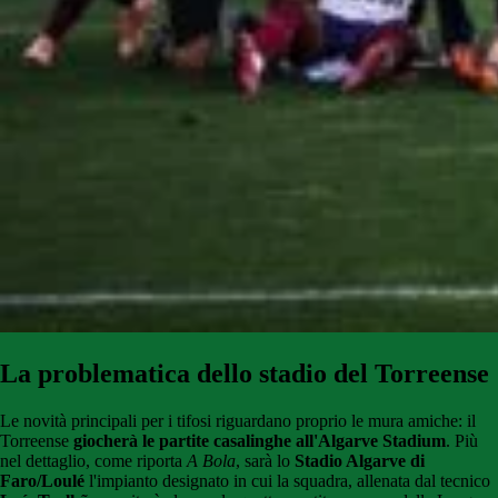
La problematica dello stadio del Torreense
Le novità principali per i tifosi riguardano proprio le mura amiche: il
Torreense
giocherà le partite casalinghe all'Algarve Stadium
. Più
nel dettaglio, come riporta
A Bola
, sarà lo
Stadio Algarve di
Faro/Loulé
l'impianto designato in cui la squadra, allenata dal tecnico