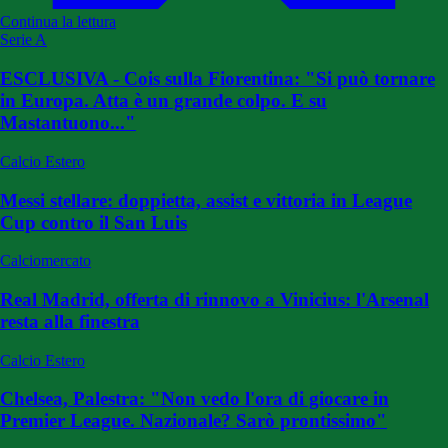
Continua la lettura
Serie A
ESCLUSIVA - Cois sulla Fiorentina: "Si può tornare
in Europa. Atta è un grande colpo. E su
Mastantuono..."
Calcio Estero
Messi stellare: doppietta, assist e vittoria in League
Cup contro il San Luis
Calciomercato
Real Madrid, offerta di rinnovo a Vinicius: l'Arsenal
resta alla finestra
Calcio Estero
Chelsea, Palestra: "Non vedo l'ora di giocare in
Premier League. Nazionale? Sarò prontissimo"