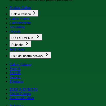
Notizie Calcio
Calcio Italiano
Calcio Estero
Calciomercato
Streaming
eSports
DDD X EVENTS
Rubriche
Redazione
I siti del nostro network
Calcio Italiano
Serie A
Serie B
Serie C
Dilettanti
DDD X EVENTS
Cur in Campo
Nazionale Attori
Rubriche