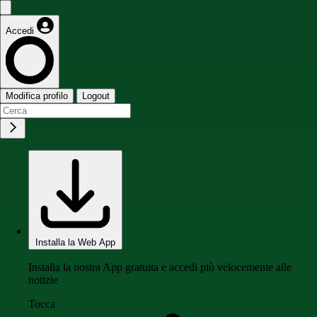
Accedi
Modifica profilo
Logout
Installa la Web App
Installa la nostra App gratuita e accedi più velocemente alle
notizie
Tocca