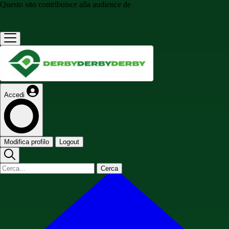
Questo sito contribuisce alla audience de
Accedi
Modifica profilo
Logout
Cerca