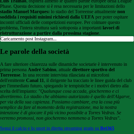
Luís Tralhão
, ospiterà almeno le quattro partite europee della League
Phase. Questa decisione si è resa necessaria per le limitazioni dello
stadio
Manuel Marques:
lo stadio del Torreense attualmente
non
soddisfa i requisiti minimi richiesti dalla UEFA
per poter ospitare
incontri ufficiali delle competizioni europee. Per colmare questo
problema, l'intera struttura sarà sottoposta a importanti
lavori di
ristrutturazione a partire dalla prossima stagione
.
Caricamento post Instagram...
Le parole della società
A fare ulteriore chiarezza sulle dinamiche societarie è intervenuto in
prima persona
André Sabino
, attuale
direttore sportivo del
Torreense
. In una recente intervista rilasciata ai microfoni
dell'emittente
Canal 11
, il dirigente ha tracciato le linee guida del club
per l'immediato futuro, spiegando le tempistiche e i motivi dietro alla
scelta dell'impianto:
"Qualunque cosa accada, giocheremo e ci
divertiremo. Lo stadio che abbiamo autorizzato è quello dell'Algarve,
per via della sua capienza. Possiamo cambiare, era la cosa più
semplice da fare al momento della registrazione, ma la nostra
intenzione è di giocare il più vicino possibile a Torres Vedras. Se
verremo promossi, non giocheremo nemmeno a Torres Vedras"
.
Segui il calcio e lo sport in diretta streaming gratis su
Bet365