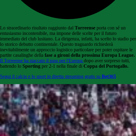
Lo straordinario risultato raggiunto dal
Torreense
porta con sé un
entusiasmo incontenibile, ma impone delle scelte per il futuro
immediato del club lusitano. La dirigenza, infatti, ha scelto lo stadio per
lo storico debutto continentale. Questo traguardo richiederà
inevitabilmente un approccio logistico particolare per poter ospitare le
partite casalinghe della
fase a gironi della prossima Europa League.
Il Torreense ha staccato il pass per l'Europa
dopo aver sorpreso tutti,
battendo lo
Sporting
per 2-1 nella finale di
Coppa del Portogallo.
Segui il calcio e lo sport in diretta streaming gratis su
Bet365