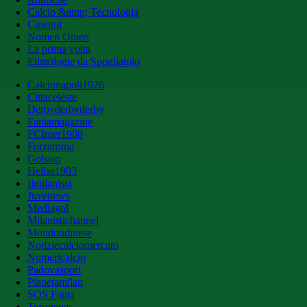
Calcio &amp; Tecnologia
Cinegol
Nomen Omen
La prima volta
Etimologie da Spogliatoio
Calcionapoli1926
Cittaceleste
Derbyderbyderby
Fantamagazine
FCInter1908
Forzaroma
Golssip
Hellas1903
Ilmilanista
Juvenews
Mediagol
Milanistichannel
Mondoudinese
Notiziecalciomercato
Numericalcio
Padovasport
Pianetamilan
SOS Fanta
Toronews