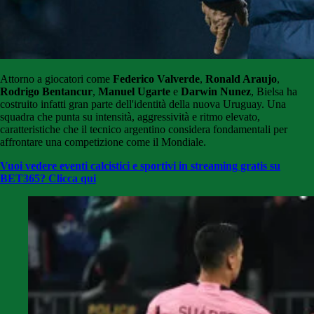
Attorno a giocatori come
Federico Valverde
,
Ronald Araujo
,
Rodrigo Bentancur
,
Manuel Ugarte
e
Darwin Nunez
, Bielsa ha
costruito infatti gran parte dell'identità della nuova Uruguay. Una
squadra che punta su intensità, aggressività e ritmo elevato,
caratteristiche che il tecnico argentino considera fondamentali per
affrontare una competizione come il Mondiale.
Vuoi vedere eventi calcistici e sportivi in streaming gratis su
BET365? Clicca qui