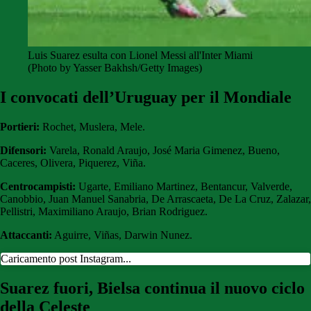
Luis Suarez esulta con Lionel Messi all'Inter Miami
(Photo by Yasser Bakhsh/Getty Images)
I convocati dell’Uruguay per il Mondiale
Portieri:
Rochet, Muslera, Mele.
Difensori:
Varela, Ronald Araujo, José Maria Gimenez, Bueno,
Caceres, Olivera, Piquerez, Viña.
Centrocampisti:
Ugarte, Emiliano Martinez, Bentancur, Valverde,
Canobbio, Juan Manuel Sanabria, De Arrascaeta, De La Cruz, Zalazar,
Pellistri, Maximiliano Araujo, Brian Rodriguez.
Attaccanti:
Aguirre, Viñas, Darwin Nunez.
Caricamento post Instagram...
Suarez fuori, Bielsa continua il nuovo ciclo
della Celeste