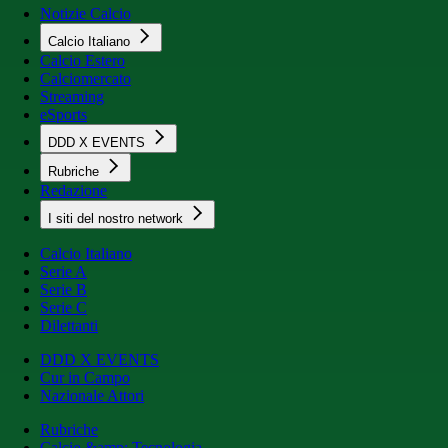
Notizie Calcio
Calcio Italiano
Calcio Estero
Calciomercato
Streaming
eSports
DDD X EVENTS
Rubriche
Redazione
I siti del nostro network
Calcio Italiano
Serie A
Serie B
Serie C
Dilettanti
DDD X EVENTS
Cur in Campo
Nazionale Attori
Rubriche
Calcio &amp; Tecnologia