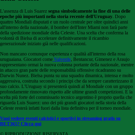
L'assenza di Luis Suarez
segna simbolicamente la fine di una delle
epoche più importanti nella storia recente dell'Uruguay
. Dopo
quattro Mondiali disputati e un ruolo centrale per oltre quindici anni
all'interno della nazionale, il bomber dell'Inter Miami non farà parte
della spedizione mondiale della Celeste. Una scelta che conferma la
volontà di Bielsa di accelerare definitivamente il ricambio
generazionale iniziato già nelle qualificazioni.
Non mancano comunque esperienza e qualità all'interno della rosa
uruguaiana. Giocatori come
Valverde
, Bentancur, Gimenez e Araujo
rappresentano ormai la nuova colonna portante della nazionale, mentre
in attacco gran parte delle responsabilità offensive ricadranno su
Darwin Nunez. Bielsa punta su una squadra dinamica, intensa e molto
aggressiva, costruita secondo i principi che da sempre caratterizzano il
suo calcio. L'Uruguay si presenterà quindi al Mondiale con un gruppo
profondamente rinnovato rispetto alle ultime grandi competizioni. E la
scelta più forte del commissario tecnico argentino è proprio quella che
riguarda Luis Suarez: uno dei più grandi giocatori nella storia della
Celeste resterà infatti fuori dalla lista definitiva per il torneo mondiale.
Vuoi vedere eventi calcistici e sportivi in streaming gratis su
BET365? Clicca qui
© RIPRODUZIONE RISERVATA