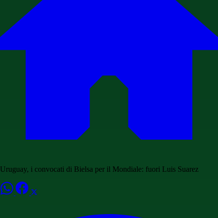
Uruguay, i convocati di Bielsa per il Mondiale: fuori Luis Suarez