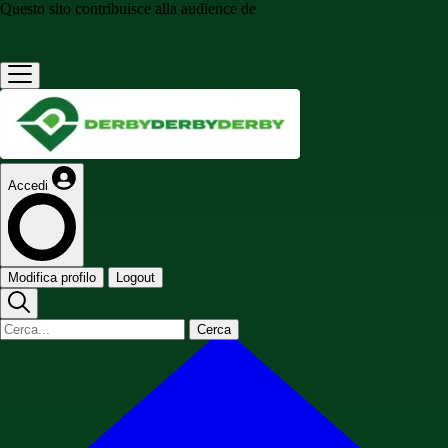
Questo sito contribuisce alla audience de
Accedi
Modifica profilo
Logout
Cerca