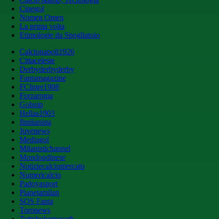
Cinegol
Nomen Omen
La prima volta
Etimologie da Spogliatoio
Calcionapoli1926
Cittaceleste
Derbyderbyderby
Fantamagazine
FCInter1908
Forzaroma
Golssip
Hellas1903
Ilmilanista
Juvenews
Mediagol
Milanistichannel
Mondoudinese
Notiziecalciomercato
Numericalcio
Padovasport
Pianetamilan
SOS Fanta
Toronews
Tuttobolognaweb