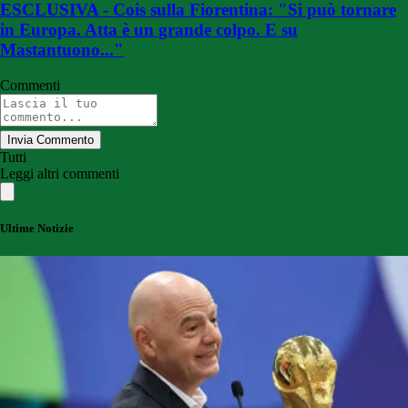
ESCLUSIVA - Cois sulla Fiorentina: "Si può tornare
in Europa. Atta è un grande colpo. E su
Mastantuono..."
Commenti
Invia Commento
Tutti
Leggi altri commenti
Ultime Notizie