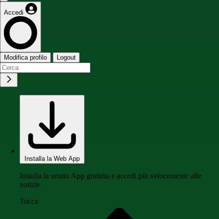
Accedi
Modifica profilo
Logout
Installa la Web App
Installa la nostra App gratuita e accedi più velocemente alle
notizie
Tocca