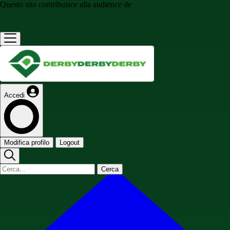
Questo sito contribuisce alla audience de
Accedi
Modifica profilo
Logout
Cerca