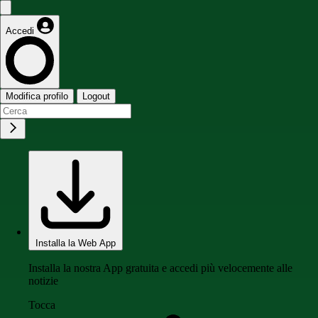
Accedi
Modifica profilo
Logout
Installa la Web App
Installa la nostra App gratuita e accedi più velocemente alle
notizie
Tocca