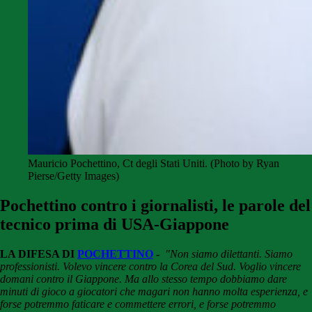
Mauricio Pochettino, Ct degli Stati Uniti. (Photo by Ryan
Pierse/Getty Images)
Pochettino contro i giornalisti, le parole del
tecnico prima di USA-Giappone
LA DIFESA DI
POCHETTINO
-
"Non siamo dilettanti. Siamo
professionisti. Volevo vincere contro la Corea del Sud. Voglio vincere
domani contro il Giappone. Ma allo stesso tempo dobbiamo dare
minuti di gioco a giocatori che magari non hanno molta esperienza, e
forse potremmo faticare e commettere errori, e forse potremmo