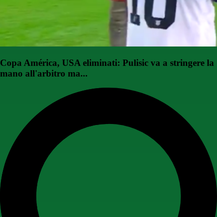
Copa América, USA eliminati: Pulisic va a stringere la
mano all'arbitro ma...