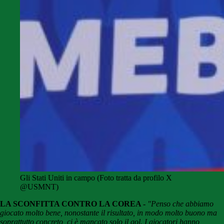
Gli Stati Uniti in campo (Foto tratta da profilo X
@USMNT)
LA SCONFITTA CONTRO LA COREA -
"Penso che abbiamo
giocato molto bene, nonostante il risultato, in modo molto buono ma
soprattutto concreto, ci è mancato solo il gol. I giocatori hanno