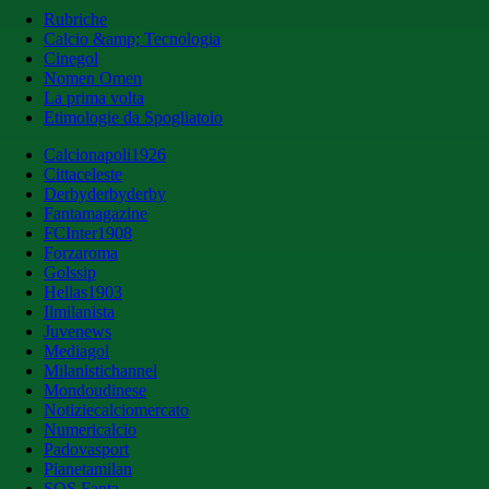
Rubriche
Calcio &amp; Tecnologia
Cinegol
Nomen Omen
La prima volta
Etimologie da Spogliatoio
Calcionapoli1926
Cittaceleste
Derbyderbyderby
Fantamagazine
FCInter1908
Forzaroma
Golssip
Hellas1903
Ilmilanista
Juvenews
Mediagol
Milanistichannel
Mondoudinese
Notiziecalciomercato
Numericalcio
Padovasport
Pianetamilan
SOS Fanta