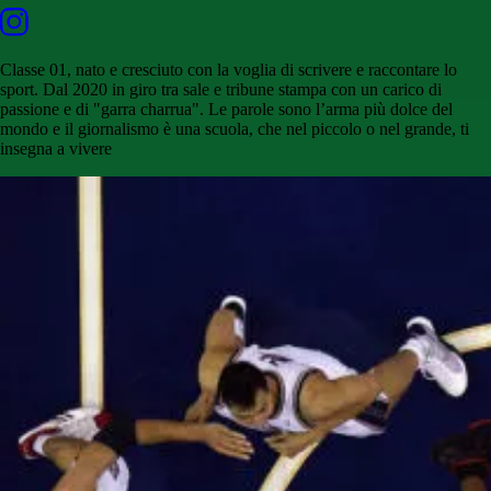
Classe 01, nato e cresciuto con la voglia di scrivere e raccontare lo
sport. Dal 2020 in giro tra sale e tribune stampa con un carico di
passione e di "garra charrua". Le parole sono l’arma più dolce del
mondo e il giornalismo è una scuola, che nel piccolo o nel grande, ti
insegna a vivere