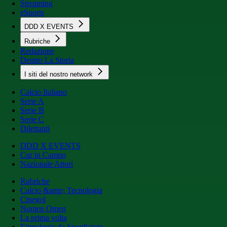
Streaming
eSports
DDD X EVENTS
Rubriche
Redazione
Dentro La Storia
I siti del nostro network
Calcio Italiano
Serie A
Serie B
Serie C
Dilettanti
DDD X EVENTS
Cur in Campo
Nazionale Attori
Rubriche
Calcio &amp; Tecnologia
Cinegol
Nomen Omen
La prima volta
Etimologie da Spogliatoio