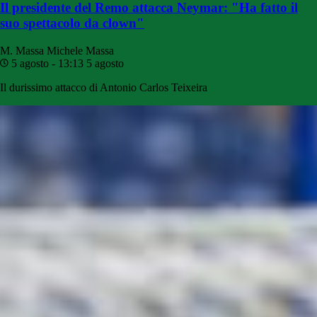
Il presidente del Remo attacca Neymar: "Ha fatto il
suo spettacolo da clown"
M. Massa
Michele Massa
5 agosto - 13:13
5 agosto
Il durissimo attacco di Antonio Carlos Teixeira