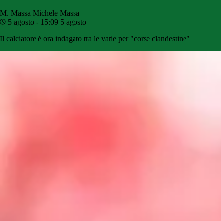
M. Massa
Michele Massa
5 agosto - 15:09
5 agosto
Il calciatore è ora indagato tra le varie per "corse clandestine"