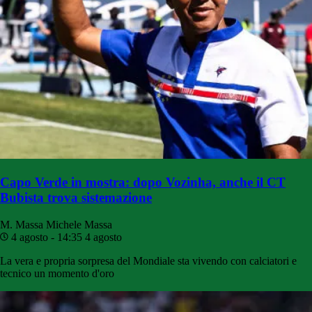
Capo Verde in mostra: dopo Vozinha, anche il CT
Bubista trova sistemazione
M. Massa
Michele Massa
4 agosto - 14:35
4 agosto
La vera e propria sorpresa del Mondiale sta vivendo con calciatori e
tecnico un momento d'oro