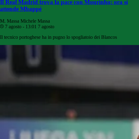
Il Real Madrid trova la pace con Mourinho: ora si
attende Mbappé
M. Massa
Michele Massa
7 agosto - 13:01
7 agosto
Il tecnico portoghese ha in pugno lo spogliatoio dei Blancos