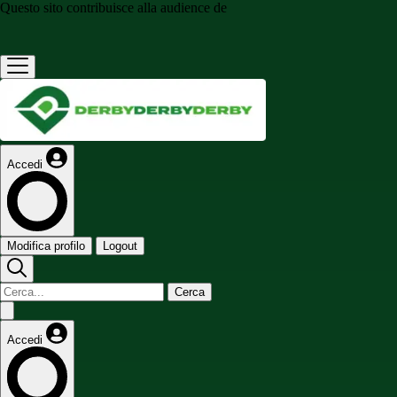
Questo sito contribuisce alla audience de
Accedi
Modifica profilo
Logout
Cerca
Accedi