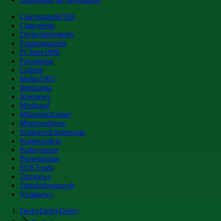
Calcionapoli1926
Cittaceleste
Derbyderbyderby
Fantamagazine
FCInter1908
Forzaroma
Golssip
Hellas1903
Ilmilanista
Juvenews
Mediagol
Milanistichannel
Mondoudinese
Notiziecalciomercato
Numericalcio
Padovasport
Pianetamilan
SOS Fanta
Toronews
Tuttobolognaweb
Violanews
DerbyDerbyDerby