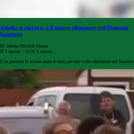
Amelia ci riprova: è il nuovo allenatore dell'Hamrun
Spartans
M. Massa
Michele Massa
5 agosto - 12:31
5 agosto
L'ex portiere lo scorso anno è stato per due volte allenatore del Sondrio