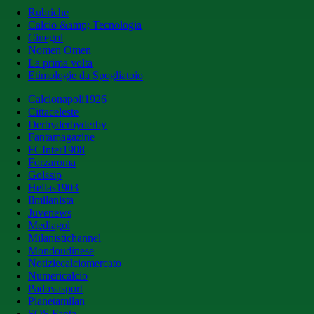
Rubriche
Calcio &amp; Tecnologia
Cinegol
Nomen Omen
La prima volta
Etimologie da Spogliatoio
Calcionapoli1926
Cittaceleste
Derbyderbyderby
Fantamagazine
FCInter1908
Forzaroma
Golssip
Hellas1903
Ilmilanista
Juvenews
Mediagol
Milanistichannel
Mondoudinese
Notiziecalciomercato
Numericalcio
Padovasport
Pianetamilan
SOS Fanta