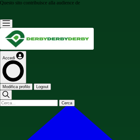
Questo sito contribuisce alla audience de
Accedi
Modifica profilo
Logout
Cerca