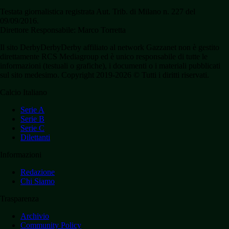
Testata giornalistica registrata Aut. Trib. di Milano n. 227 del
09/09/2016.
Direttore Responsabile: Marco Torretta
Il sito DerbyDerbyDerby affiliato al network Gazzanet non è gestito
direttamente RCS Mediagroup ed è unico responsabile di tutte le
informazioni (testuali o grafiche), i documenti o i materiali pubblicati
sul sito medesimo. Copyright 2019-2026 © Tutti i diritti riservati.
Calcio Italiano
Serie A
Serie B
Serie C
Dilettanti
Informazioni
Redazione
Chi Siamo
Trasparenza
Archivio
Community Policy