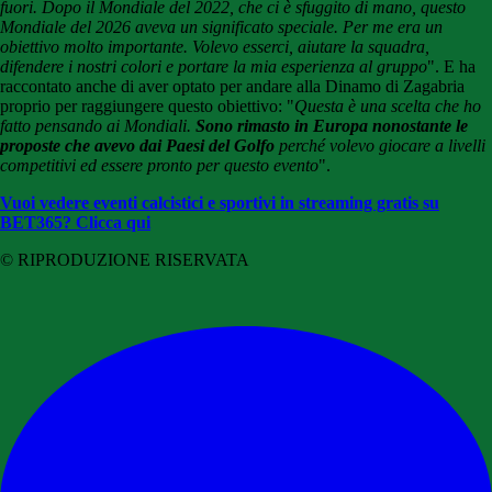
fuori. Dopo il Mondiale del 2022, che ci è sfuggito di mano, questo
Mondiale del 2026 aveva un significato speciale. Per me era un
obiettivo molto importante. Volevo esserci, aiutare la squadra,
difendere i nostri colori e portare la mia esperienza al gruppo
". E ha
raccontato anche di aver optato per andare alla Dinamo di Zagabria
proprio per raggiungere questo obiettivo: "
Questa è una scelta che ho
fatto pensando ai Mondiali.
Sono rimasto in Europa nonostante le
proposte che avevo dai Paesi del Golfo
perché volevo giocare a livelli
competitivi ed essere pronto per questo evento
".
Vuoi vedere eventi calcistici e sportivi in streaming gratis su
BET365? Clicca qui
© RIPRODUZIONE RISERVATA