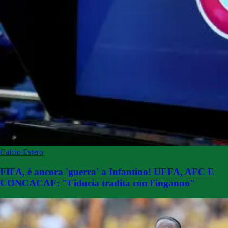
Calcio Estero
FIFA, è ancora 'guerra' a Infantino! UEFA, AFC E
CONCACAF: "Fiducia tradita con l'inganno"