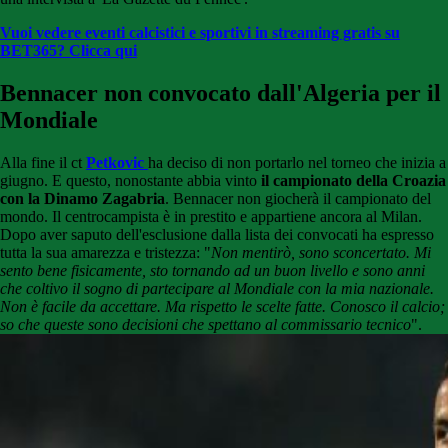
Vuoi vedere eventi calcistici e sportivi in streaming gratis su
BET365? Clicca qui
Bennacer non convocato dall'Algeria per il
Mondiale
Alla fine il ct
Petkovic
ha deciso di non portarlo nel torneo che inizia a
giugno. E questo, nonostante abbia vinto
il campionato della Croazia
con la Dinamo Zagabria
. Bennacer non giocherà il campionato del
mondo. Il centrocampista è in prestito e appartiene ancora al Milan.
Dopo aver saputo dell'esclusione dalla lista dei convocati ha espresso
tutta la sua amarezza e tristezza: "
Non mentirò, sono sconcertato. Mi
sento bene fisicamente, sto tornando ad un buon livello e sono anni
che coltivo il sogno di partecipare al Mondiale con la mia nazionale.
Non è facile da accettare. Ma rispetto le scelte fatte. Conosco il calcio;
so che queste sono decisioni che spettano al commissario tecnico
".