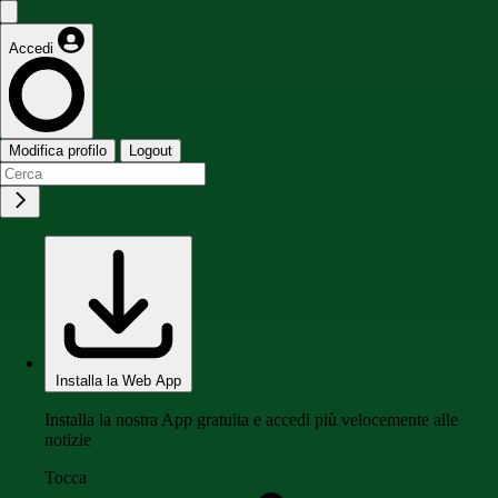
Accedi
Modifica profilo
Logout
Installa la Web App
Installa la nostra App gratuita e accedi più velocemente alle
notizie
Tocca