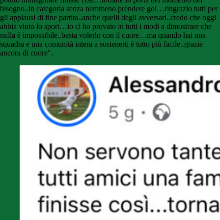
bisogno..in categoria senza nemmeno prendere gol…ringrazio tutti per
gli applausi di fine partita..anche quelli degli avversari..credo che oggi
abbia vinto lo sport…io ci ho provato in tutti i modi a dimostrare che
nulla è impossibile..basta volerlo con il cuore…ma quando hai una
squadra e una comunità intera a sostenerti è tutto più facile..grazie
ancora di cuore".