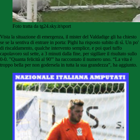
Foto tratta da tg24.sky.it/sport
Vista la situazione di emergenza, il mister del Valdadige gli ha chiesto
se se la sentiva di entrare in porta: Pighi ha risposto subito di sì. Un po'
di riscaldamento, qualche intervento semplice, e poi quel tuffo
capolavoro sul sette, a 3 minuti dalla fine, per sigillare il risultato sullo
0-0. "Quanta felicità al 90'" ha raccontato il numero uno. “La vita è
troppo bella per non godersela in tutta la sua grandezza”, ha aggiunto.