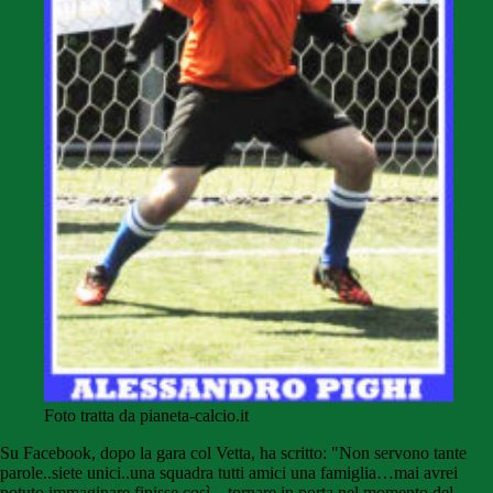
Foto tratta da pianeta-calcio.it
Su Facebook, dopo la gara col Vetta, ha scritto: "Non servono tante
parole..siete unici..una squadra tutti amici una famiglia…mai avrei
potuto immaginare finisse così…tornare in porta nel momento del