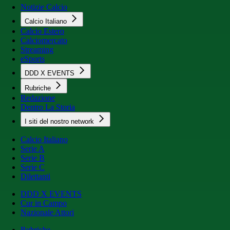
Notizie Calcio
Calcio Italiano
Calcio Estero
Calciomercato
Streaming
eSports
DDD X EVENTS
Rubriche
Redazione
Dentro La Storia
I siti del nostro network
Calcio Italiano
Serie A
Serie B
Serie C
Dilettanti
DDD X EVENTS
Cur in Campo
Nazionale Attori
Rubriche