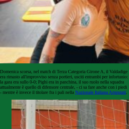
Domenica scorsa, nel match di Terza Categoria Girone A, il Valdadige
era rimasto all'improvviso senza portieri, usciti entrambi per infortunio:
la gara era sullo 0-0; Pighi era in panchina, il suo ruolo nella squadra
attualmente è quello di difensore centrale, - ci sa fare anche con i piedi
- mentre è invece il titolare fra i pali nella
Nazionale Italiana Amputati
.