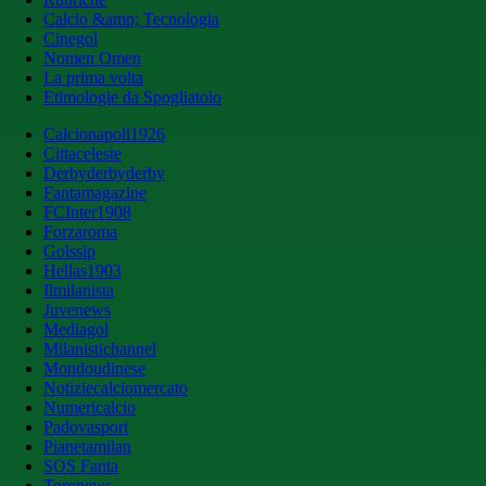
Calcio &amp; Tecnologia
Cinegol
Nomen Omen
La prima volta
Etimologie da Spogliatoio
Calcionapoli1926
Cittaceleste
Derbyderbyderby
Fantamagazine
FCInter1908
Forzaroma
Golssip
Hellas1903
Ilmilanista
Juvenews
Mediagol
Milanistichannel
Mondoudinese
Notiziecalciomercato
Numericalcio
Padovasport
Pianetamilan
SOS Fanta
Toronews