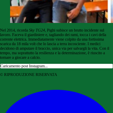
Nel 2014, ricorda
Sky TG24
, Pighi subisce un brutto incidente sul
lavoro. Faceva il giardiniere e, tagliando dei rami, tocca i cavi della
corrente elettrica. Immediatamente viene colpito da una fortissima
scarica da 18 mila volt che lo lascia a terra incosciente. I medici
decidono di amputare il braccio, unica via per salvargli la vita. Con il
tempo, ma soprattutto la resilienza e la determinazione, è riuscito a
tornare a giocare a calcio.
Caricamento post Instagram...
© RIPRODUZIONE RISERVATA