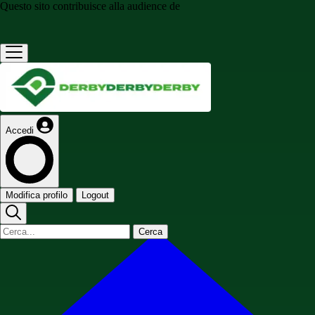
Questo sito contribuisce alla audience de
Accedi
Modifica profilo
Logout
Cerca