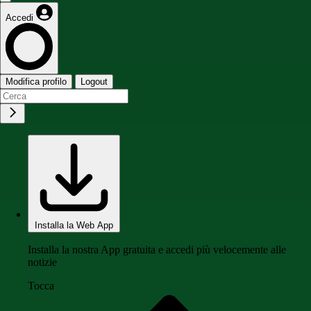
Accedi
Modifica profilo
Logout
Installa la Web App
Installa la nostra App gratuita e accedi più velocemente alle
notizie
Tocca