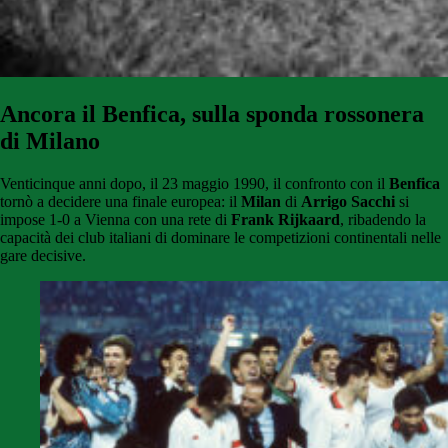
Ancora il Benfica, sulla sponda rossonera
di Milano
Venticinque anni dopo, il 23 maggio 1990, il confronto con il
Benfica
tornò a decidere una finale europea: il
Milan
di
Arrigo Sacchi
si
impose 1-0 a Vienna con una rete di
Frank Rijkaard
, ribadendo la
capacità dei club italiani di dominare le competizioni continentali nelle
gare decisive.