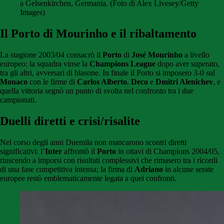
a Gelsenkirchen, Germania. (Foto di Alex Livesey/Getty
Images)
Il Porto di Mourinho e il ribaltamento
La stagione 2003/04 consacrò il
Porto
di
José Mourinho
a livello
europeo: la squadra vinse la
Champions League
dopo aver superato,
tra gli altri, avversari di blasone. In finale il Porto si imposero 3-0 sul
Monaco
con le firme di
Carlos Alberto
,
Deco
e
Dmitri Alenichev
, e
quella vittoria segnò un punto di svolta nel confronto tra i due
campionati.
Duelli diretti e crisi/risalite
Nel corso degli anni Duemila non mancarono scontri diretti
significativi: l’
Inter
affrontò il
Porto
in ottavi di Champions 2004/05,
riuscendo a imporsi con risultati complessivi che rimasero tra i ricordi
di una fase competitiva intensa; la firma di
Adriano
in alcune serate
europee restò emblematicamente legata a quei confronti.