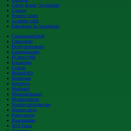
Calcio &amp; Tecnologia
Cinegol
Nomen Omen
La prima volta
Etimologie da Spogliatoio
Calcionapoli1926
Cittaceleste
Derbyderbyderby
Fantamagazine
FCInter1908
Forzaroma
Golssip
Hellas1903
Ilmilanista
Juvenews
Mediagol
Milanistichannel
Mondoudinese
Notiziecalciomercato
Numericalcio
Padovasport
Pianetamilan
SOS Fanta
Toronews