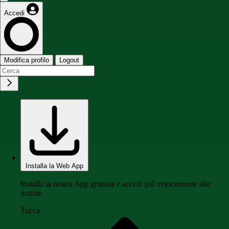
Accedi
Modifica profilo
Logout
Installa la Web App
Installa la nostra App gratuita e accedi più velocemente alle
notizie
Tocca