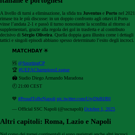
italiane e portoghesi
A livello di turni a eliminazione, la sfida tra
Juventus
e
Porto
nel 2021
rimase tra le più discusse: in un doppio confronto agli ottavi il Porto
vinse l’andata 2-1 e passò il turno nonostante la sconfitta al ritorno ai
supplementari, grazie alla regola dei gol in trasferta e al contributo
decisivo di
Sérgio Oliveira
. Quella doppia gara illustra come i dettagli
tattici e singoli episodi abbiano spesso determinato l’esito degli incroci.
𝗠𝗔𝗧𝗖𝗛𝗗𝗔𝗬 🌟
🆚
@SportingCP
🏆
#UEFAChampionsLeague
🏟️ Stadio Diego Armando Maradona
🕘 21:00 CEST
💙
#ProudToBeNapoli
pic.twitter.com/UtyDhBIJBI
— Official SSC Napoli (@sscnapoli)
October 1, 2025
Altri capitoli: Roma, Lazio e Napoli
Nel corso dei tornei continentali si sono registrati anche altri incroci