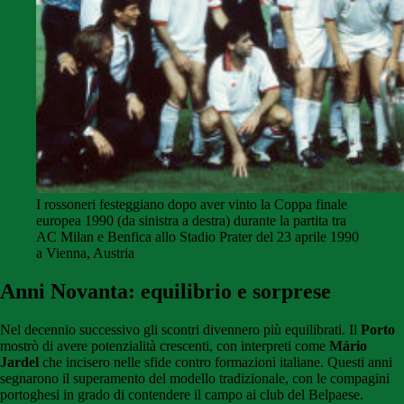
I rossoneri festeggiano dopo aver vinto la Coppa finale
europea 1990 (da sinistra a destra) durante la partita tra
AC Milan e Benfica allo Stadio Prater del 23 aprile 1990
a Vienna, Austria
Anni Novanta: equilibrio e sorprese
Nel decennio successivo gli scontri divennero più equilibrati. Il
Porto
mostrò di avere potenzialità crescenti, con interpreti come
Mário
Jardel
che incisero nelle sfide contro formazioni italiane. Questi anni
segnarono il superamento del modello tradizionale, con le compagini
portoghesi in grado di contendere il campo ai club del Belpaese.