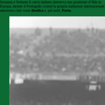
Sessanta e Settanta il calcio italiano deteneva una posizione d’élite in
Europa, mentre il Portogallo costruì la propria tradizione internazionale
attraverso club come
Benfica
e, più tardi,
Porto
.