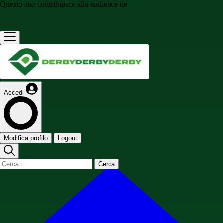
Questo sito contribuisce alla audience de
Accedi
Modifica profilo
Logout
Cerca