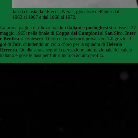
Jair da Costa, la "Freccia Nera", giocatore dell'Inter dal
1962 al 1967 e dal 1968 al 1972.
La prima pagina di rilievo tra club
italiani
e
portoghesi
si scrisse il 27
maggio 1965: nella finale di
Coppa dei Campioni
al
San Siro
,
Inter
e
Benfica
si contesero il titolo e i nerazzurri prevalsero 1-0 grazie al
gol di
Jair
, chiudendo un ciclo d’oro per la squadra di
Helenio
Herrera
. Quella serata segnò la percezione internazionale del calcio
italiano e pose le basi per futuri incroci ad alto profilo.