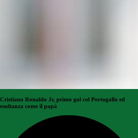
Cristiano Ronaldo Jr, primo gol col Portogallo ed
esultanza come il papà