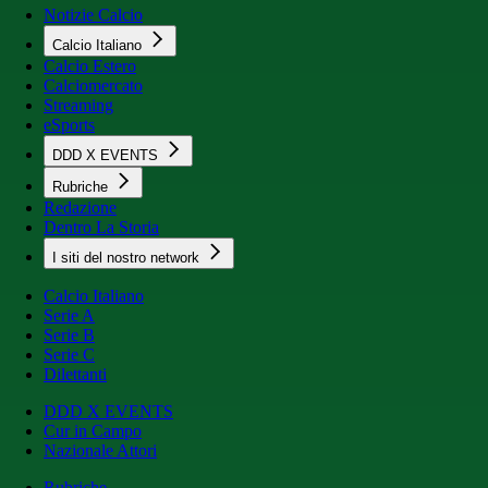
Notizie Calcio
Calcio Italiano
Calcio Estero
Calciomercato
Streaming
eSports
DDD X EVENTS
Rubriche
Redazione
Dentro La Storia
I siti del nostro network
Calcio Italiano
Serie A
Serie B
Serie C
Dilettanti
DDD X EVENTS
Cur in Campo
Nazionale Attori
Rubriche