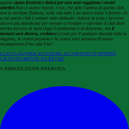
quanto
siamo frustrati e delusi per non aver raggiunto i nostri
obiettivi
.
Non ci siamo riusciti, e voi, che siete l’anima di questo club,
non lo meritate.
Tuttavia, nella vita tutto è un nuovo inizio e faremo ciò
a cui questo club è sempre stato abituato: rialzare la testa e lavorare
ancora più duramente per tornare a trionfare e riportare il club dove
merita davvero di stare.
Oggi il sentimento è di delusione, ma
il
domani sarà diverso, credeteci
.
Grazie per il sostegno durante tutta la
stagione, la vostra passione e la vostra voce saranno di nuovo
ricompensate.
Fino alla Fine
".
CLICCA QUI PER ACCEDERE AI CONTENUTI OFFERTI
GRATUITAMENTE DA BET365
© RIPRODUZIONE RISERVATA