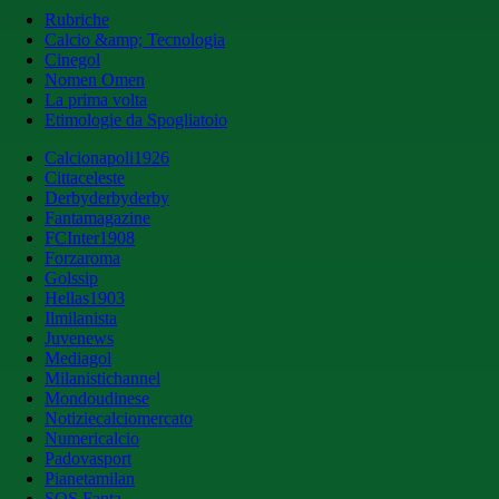
Rubriche
Calcio &amp; Tecnologia
Cinegol
Nomen Omen
La prima volta
Etimologie da Spogliatoio
Calcionapoli1926
Cittaceleste
Derbyderbyderby
Fantamagazine
FCInter1908
Forzaroma
Golssip
Hellas1903
Ilmilanista
Juvenews
Mediagol
Milanistichannel
Mondoudinese
Notiziecalciomercato
Numericalcio
Padovasport
Pianetamilan
SOS Fanta