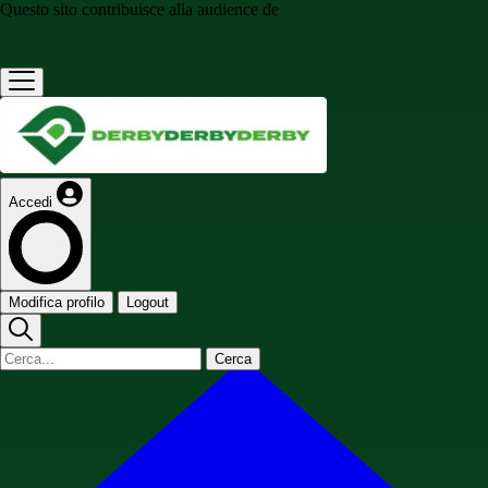
Questo sito contribuisce alla audience de
Accedi
Modifica profilo
Logout
Cerca