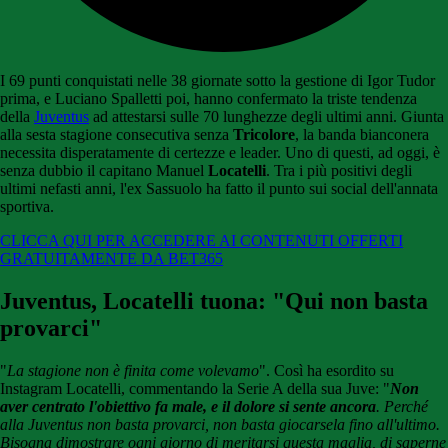
I 69 punti conquistati nelle 38 giornate sotto la gestione di Igor Tudor
prima, e Luciano Spalletti poi, hanno confermato la triste tendenza
della
Juventus
ad attestarsi sulle 70 lunghezze degli ultimi anni. Giunta
alla sesta stagione consecutiva senza
Tricolore
, la banda bianconera
necessita disperatamente di certezze e leader. Uno di questi, ad oggi, è
senza dubbio il capitano Manuel
Locatelli
. Tra i più positivi degli
ultimi nefasti anni, l'ex Sassuolo ha fatto il punto sui social dell'annata
sportiva.
CLICCA QUI PER ACCEDERE AI CONTENUTI OFFERTI
GRATUITAMENTE DA BET365
Juventus, Locatelli tuona: "Qui non basta
provarci"
"
La stagione non è finita come volevamo
". Così ha esordito su
Instagram Locatelli, commentando la Serie A della sua Juve: "
Non
aver centrato l'obiettivo fa male, e il dolore si sente ancora
. Perché
alla Juventus non basta provarci, non basta giocarsela fino all'ultimo.
Bisogna dimostrare ogni giorno di meritarsi questa maglia, di saperne