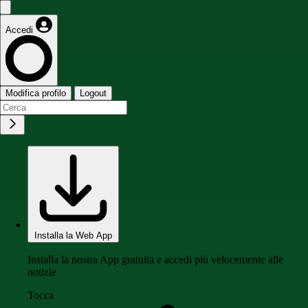
Accedi
Modifica profilo
Logout
Installa la Web App
Installa la nostra App gratuita e accedi più velocemente alle
notizie
Tocca