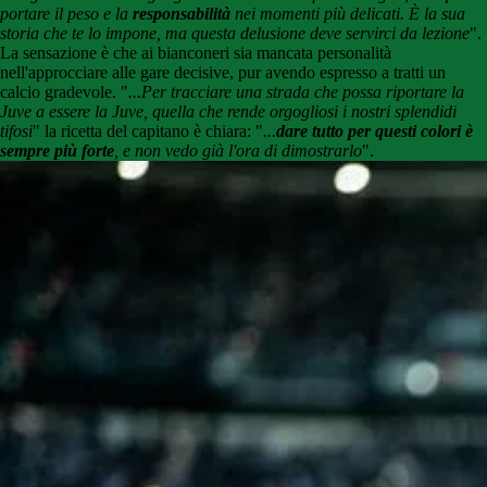
portare il peso e la
responsabilità
nei momenti più delicati. È la sua
storia che te lo impone, ma questa delusione deve servirci da lezione
".
La sensazione è che ai bianconeri sia mancata personalità
nell'approcciare alle gare decisive, pur avendo espresso a tratti un
calcio gradevole. "
...Per tracciare una strada che possa riportare la
Juve a essere la Juve, quella che rende orgogliosi i nostri splendidi
tifosi
" la ricetta del capitano è chiara: "
...
dare tutto per questi colori è
sempre più forte
, e non vedo già l'ora di dimostrarlo
".