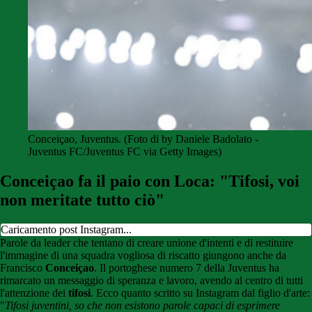
Conceiçao, Juventus. (Foto di by Daniele Badolato -
Juventus FC/Juventus FC via Getty Images)
Conceiçao fa il paio con Loca: "Tifosi, voi
non meritate tutto ciò"
Caricamento post Instagram...
Parole da leader che tentano di creare unione d'intenti e di restituire
l'immagine di una squadra vogliosa di riscatto giungono anche da
Francisco
Conceiçao
. Il portoghese numero 7 della Juventus ha
rimarcato un messaggio di speranza e lavoro, avendo al centro di tutti
l'attenzione dei
tifosi
. Ecco quanto scritto su Instagram dal figlio d'arte:
"
Tifosi juventini, so che non esistono parole capaci di esprimere