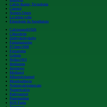
Calcio &amp; Tecnologia
Cinegol
Nomen Omen
La prima volta
Etimologie da Spogliatoio
Calcionapoli1926
Cittaceleste
Derbyderbyderby
Fantamagazine
FCInter1908
Forzaroma
Golssip
Hellas1903
Ilmilanista
Juvenews
Mediagol
Milanistichannel
Mondoudinese
Notiziecalciomercato
Numericalcio
Padovasport
Pianetamilan
SOS Fanta
Toronews