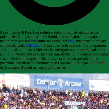
Il post partita di
Pisa-Fiorentina
è stato contornato da numerose
polemiche. Gli episodi arbitrali dubbi sono stati almeno un paio e
hanno fatto decisamente infuriare i tifosi del
Pisa
, ma anche le più alte
cariche del club.
Gilardino
nel post partita ha espresso la sua opinione
sia sul goal annullato a Meister che sul rigore non concesso sul cross di
Bonfanti. Nonostante il tecnico sia rimasto lucido in conferenza stampa
senza alimentare le polemiche, la società ha voluto prendere una
posizione con un netto comunicato in risposta alle spiegazioni fornite
da
Gianluca Rocchi
nel corso di
Open Var
.