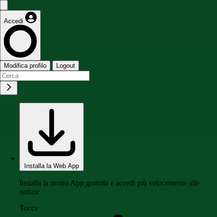
Accedi
Modifica profilo
Logout
Installa la Web App
Installa la nostra App gratuita e accedi più velocemente alle
notizie
Tocca