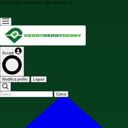
Questo sito contribuisce alla audience de
Accedi
Modifica profilo
Logout
Cerca