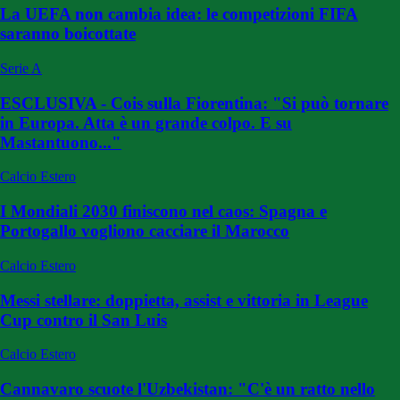
La UEFA non cambia idea: le competizioni FIFA
saranno boicottate
Serie A
ESCLUSIVA - Cois sulla Fiorentina: "Si può tornare
in Europa. Atta è un grande colpo. E su
Mastantuono..."
Calcio Estero
I Mondiali 2030 finiscono nel caos: Spagna e
Portogallo vogliono cacciare il Marocco
Calcio Estero
Messi stellare: doppietta, assist e vittoria in League
Cup contro il San Luis
Calcio Estero
Cannavaro scuote l'Uzbekistan: "C'è un ratto nello