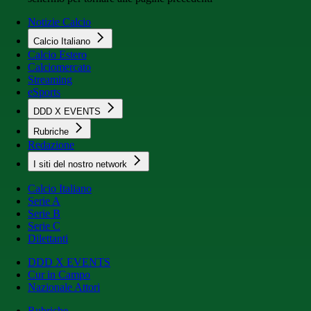
Notizie Calcio
Calcio Italiano
Calcio Estero
Calciomercato
Streaming
eSports
DDD X EVENTS
Rubriche
Redazione
I siti del nostro network
Calcio Italiano
Serie A
Serie B
Serie C
Dilettanti
DDD X EVENTS
Cur in Campo
Nazionale Attori
Rubriche