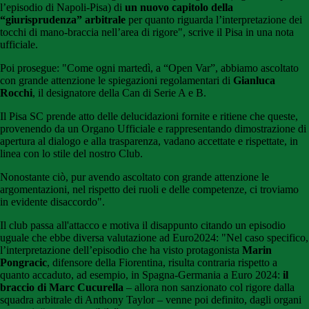
l’episodio di Napoli-Pisa) di
un nuovo capitolo della
“giurisprudenza” arbitrale
per quanto riguarda l’interpretazione dei
tocchi di mano-braccia nell’area di rigore", scrive il Pisa in una nota
ufficiale.
Poi prosegue: "Come ogni martedì, a “Open Var”, abbiamo ascoltato
con grande attenzione le spiegazioni regolamentari di
Gianluca
Rocchi
, il designatore della Can di Serie A e B.
Il Pisa SC prende atto delle delucidazioni fornite e ritiene che queste,
provenendo da un Organo Ufficiale e rappresentando dimostrazione di
apertura al dialogo e alla trasparenza, vadano accettate e rispettate, in
linea con lo stile del nostro Club.
Nonostante ciò, pur avendo ascoltato con grande attenzione le
argomentazioni, nel rispetto dei ruoli e delle competenze, ci troviamo
in evidente disaccordo".
Il club passa all'attacco e motiva il disappunto citando un episodio
uguale che ebbe diversa valutazione ad Euro2024: "Nel caso specifico,
l’interpretazione dell’episodio che ha visto protagonista
Marin
Pongracic
, difensore della Fiorentina, risulta contraria rispetto a
quanto accaduto, ad esempio, in Spagna-Germania a Euro 2024:
il
braccio di Marc Cucurella
– allora non sanzionato col rigore dalla
squadra arbitrale di Anthony Taylor – venne poi definito, dagli organi