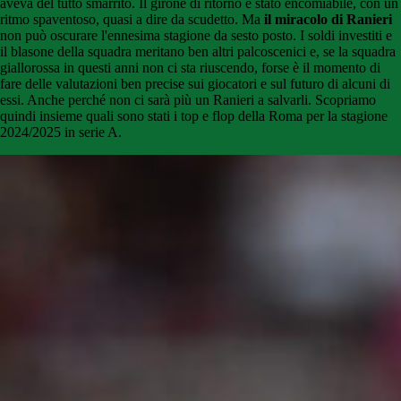
aveva del tutto smarrito. Il girone di ritorno è stato encomiabile, con un
ritmo spaventoso, quasi a dire da scudetto. Ma
il miracolo di Ranieri
non può oscurare l'ennesima stagione da sesto posto. I soldi investiti e
il blasone della squadra meritano ben altri palcoscenici e, se la squadra
giallorossa in questi anni non ci sta riuscendo, forse è il momento di
fare delle valutazioni ben precise sui giocatori e sul futuro di alcuni di
essi. Anche perché non ci sarà più un Ranieri a salvarli. Scopriamo
quindi insieme quali sono stati i top e flop della Roma per la stagione
2024/2025 in serie A.