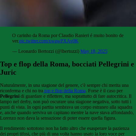
O carinho da Roma por Claudio Ranieri é muito bonito de
ver.
pic.twitter.com/xwawPXAv0K
— Leonardo Bertozzi (@lbertozzi)
May 18, 2025
Top e flop della Roma, bocciati Pellegrini e
Juric
Naturalmente, in una stagione del genere, c'è sempre chi merita una
riconferma e chi no tra
top e flop della Roma
. Forse è il caso per
Pellegrini
di guardare e riflettere, ma soprattutto di fare autocritica. Il
lampo nel derby, non può oscurare una stagione negativa, sotto tutti i
punti di vista. In ogni partita sembrava un corpo estraneo alla squadra
e, anche quando serviva un capitano mentre la nave stava affondando,
Lorenzo non dava la sensazione di poter essere quella figura.
Il rendimento sottotono non ha fatto altro che esasperare la pazienza
dei propri tifosi, che più di una volta hanno usato la loro voce per