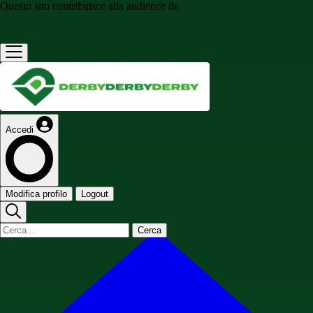
Questo sito contribuisce alla audience de
Accedi
Modifica profilo
Logout
Cerca