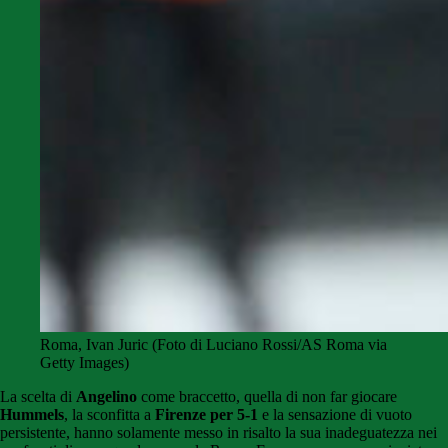
Roma, Ivan Juric (Foto di Luciano Rossi/AS Roma via
Getty Images)
La scelta di
Angelino
come braccetto, quella di non far giocare
Hummels
, la sconfitta a
Firenze per 5-1
e la sensazione di vuoto
persistente, hanno solamente messo in risalto la sua inadeguatezza nei