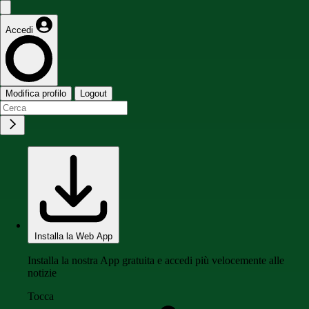
Accedi
Modifica profilo
Logout
Installa la Web App
Installa la nostra App gratuita e accedi più velocemente alle
notizie
Tocca