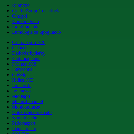
Rubriche
Calcio &amp; Tecnologia
Cinegol
Nomen Omen
La prima volta
Etimologie da Spogliatoio
Calcionapoli1926
Cittaceleste
Derbyderbyderby
Fantamagazine
FCInter1908
Forzaroma
Golssip
Hellas1903
Ilmilanista
Juvenews
Mediagol
Milanistichannel
Mondoudinese
Notiziecalciomercato
Numericalcio
Padovasport
Pianetamilan
SOS Fanta