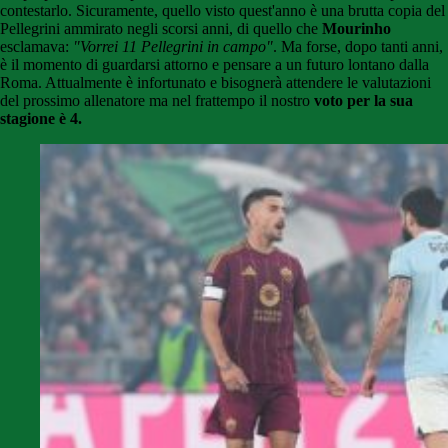
contestarlo. Sicuramente, quello visto quest'anno è una brutta copia del
Pellegrini ammirato negli scorsi anni, di quello che
Mourinho
esclamava:
"Vorrei 11 Pellegrini in campo"
. Ma forse, dopo tanti anni,
è il momento di guardarsi attorno e pensare a un futuro lontano dalla
Roma. Attualmente è infortunato e bisognerà attendere le valutazioni
del prossimo allenatore ma nel frattempo il nostro
voto per la sua
stagione è 4.