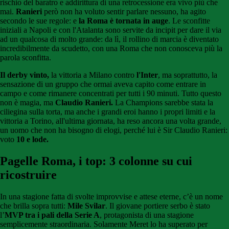
rischio del baratro e addirittura di una retrocessione era vivo più che
mai.
Ranieri
però non ha voluto sentir parlare nessuno, ha agito
secondo le sue regole: e
la Roma è tornata in auge
. Le sconfitte
iniziali a Napoli e con l'Atalanta sono servite da incipit per dare il via
ad un qualcosa di molto grande: da lì, il rollino di marcia è diventato
incredibilmente da scudetto, con una Roma che non conosceva più la
parola sconfitta.
Il derby vinto,
la vittoria a Milano contro
l'Inter
, ma soprattutto, la
sensazione di un gruppo che ormai aveva capito come entrare in
campo e come rimanere concentrati per tutti i 90 minuti. Tutto questo
non è magia, ma
Claudio Ranieri.
La Champions sarebbe stata la
ciliegina sulla torta, ma anche i grandi eroi hanno i propri limiti e la
vittoria a Torino, all'ultima giornata, ha reso ancora una volta grande,
un uomo che non ha bisogno di elogi, perché lui è Sir Claudio Ranieri:
voto
10 e lode.
Pagelle Roma, i top: 3 colonne su cui
ricostruire
In una stagione fatta di svolte improvvise e attese eterne, c’è un nome
che brilla sopra tutti:
Mile Svilar
. Il giovane portiere serbo è stato
l’
MVP tra i pali della Serie A
, protagonista di una stagione
semplicemente straordinaria. Solamente Meret lo ha superato per