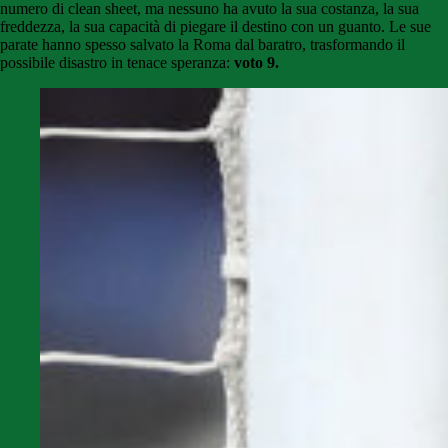
numero di clean sheet, ma nessuno ha avuto la sua costanza, la sua
freddezza, la sua capacità di piegare il destino con un guanto. Le sue
parate hanno spesso salvato la Roma dal baratro, trasformando il
possibile disastro in tenace speranza:
voto 9.