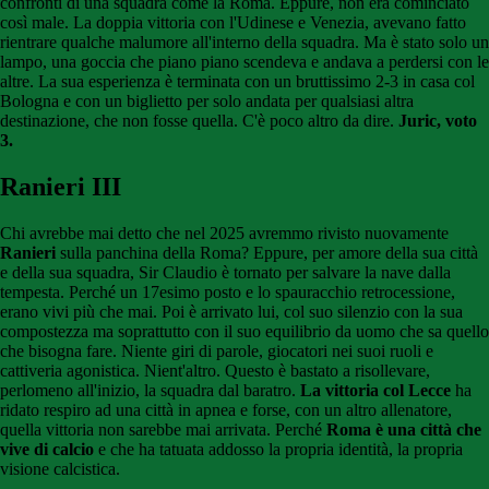
confronti di una squadra come la Roma. Eppure, non era cominciato
così male. La doppia vittoria con l'Udinese e Venezia, avevano fatto
rientrare qualche malumore all'interno della squadra. Ma è stato solo un
lampo, una goccia che piano piano scendeva e andava a perdersi con le
altre. La sua esperienza è terminata con un bruttissimo 2-3 in casa col
Bologna e con un biglietto per solo andata per qualsiasi altra
destinazione, che non fosse quella. C'è poco altro da dire.
Juric, voto
3.
Ranieri III
Chi avrebbe mai detto che nel 2025 avremmo rivisto nuovamente
Ranieri
sulla panchina della Roma? Eppure, per amore della sua città
e della sua squadra, Sir Claudio è tornato per salvare la nave dalla
tempesta. Perché un 17esimo posto e lo spauracchio retrocessione,
erano vivi più che mai. Poi è arrivato lui, col suo silenzio con la sua
compostezza ma soprattutto con il suo equilibrio da uomo che sa quello
che bisogna fare. Niente giri di parole, giocatori nei suoi ruoli e
cattiveria agonistica. Nient'altro. Questo è bastato a risollevare,
perlomeno all'inizio, la squadra dal baratro.
La vittoria col Lecce
ha
ridato respiro ad una città in apnea e forse, con un altro allenatore,
quella vittoria non sarebbe mai arrivata. Perché
Roma è una città che
vive di calcio
e che ha tatuata addosso la propria identità, la propria
visione calcistica.