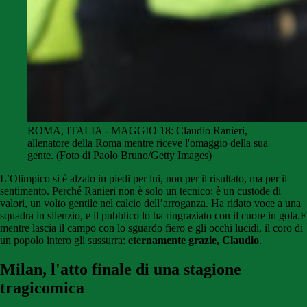
ROMA, ITALIA - MAGGIO 18: Claudio Ranieri,
allenatore della Roma mentre riceve l'omaggio della sua
gente. (Foto di Paolo Bruno/Getty Images)
L’Olimpico si è alzato in piedi per lui, non per il risultato, ma per il
sentimento. Perché Ranieri non è solo un tecnico: è un custode di
valori, un volto gentile nel calcio dell’arroganza. Ha ridato voce a una
squadra in silenzio, e il pubblico lo ha ringraziato con il cuore in gola.E
mentre lascia il campo con lo sguardo fiero e gli occhi lucidi, il coro di
un popolo intero gli sussurra:
eternamente grazie, Claudio
.
Milan, l'atto finale di una stagione
tragicomica