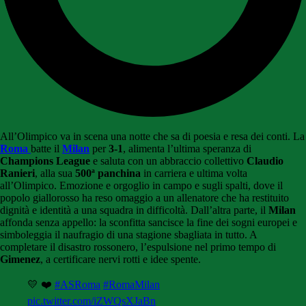
All’Olimpico va in scena una notte che sa di poesia e resa dei conti. La
Roma
batte il
Milan
per
3-1
, alimenta l’ultima speranza di
Champions League
e saluta con un abbraccio collettivo
Claudio
Ranieri
, alla sua
500ª panchina
in carriera e ultima volta
all’Olimpico. Emozione e orgoglio in campo e sugli spalti, dove il
popolo giallorosso ha reso omaggio a un allenatore che ha restituito
dignità e identità a una squadra in difficoltà. Dall’altra parte, il
Milan
affonda senza appello: la sconfitta sancisce la fine dei sogni europei e
simboleggia il naufragio di una stagione sbagliata in tutto. A
completare il disastro rossonero, l’espulsione nel primo tempo di
Gimenez
, a certificare nervi rotti e idee spente.
💛 ❤️
#ASRoma
#RomaMilan
pic.twitter.com/iZWQsXJaBn