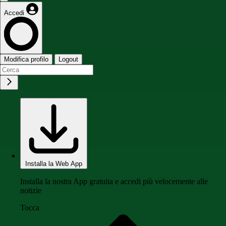
Accedi
Modifica profilo
Logout
Installa la Web App
Installa la nostra App gratuita e accedi più velocemente alle
notizie
Tocca