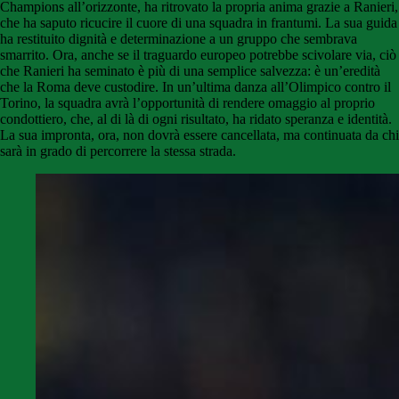
Champions all’orizzonte, ha ritrovato la propria anima grazie a Ranieri,
che ha saputo ricucire il cuore di una squadra in frantumi. La sua guida
ha restituito dignità e determinazione a un gruppo che sembrava
smarrito. Ora, anche se il traguardo europeo potrebbe scivolare via, ciò
che Ranieri ha seminato è più di una semplice salvezza: è un’eredità
che la Roma deve custodire. In un’ultima danza all’Olimpico contro il
Torino, la squadra avrà l’opportunità di rendere omaggio al proprio
condottiero, che, al di là di ogni risultato, ha ridato speranza e identità.
La sua impronta, ora, non dovrà essere cancellata, ma continuata da chi
sarà in grado di percorrere la stessa strada.