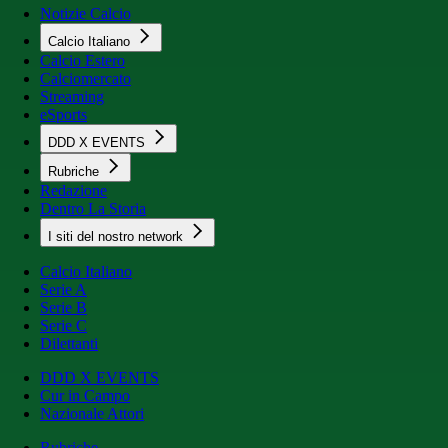
Notizie Calcio
Calcio Italiano
Calcio Estero
Calciomercato
Streaming
eSports
DDD X EVENTS
Rubriche
Redazione
Dentro La Storia
I siti del nostro network
Calcio Italiano
Serie A
Serie B
Serie C
Dilettanti
DDD X EVENTS
Cur in Campo
Nazionale Attori
Rubriche