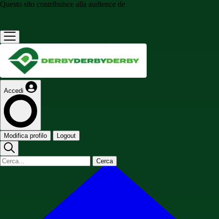
Questo sito contribuisce alla audience de
Accedi
Modifica profilo
Logout
Cerca