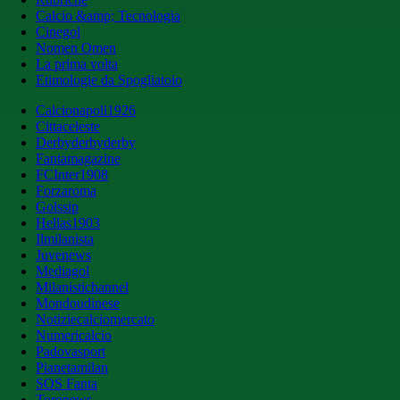
Calcio &amp; Tecnologia
Cinegol
Nomen Omen
La prima volta
Etimologie da Spogliatoio
Calcionapoli1926
Cittaceleste
Derbyderbyderby
Fantamagazine
FCInter1908
Forzaroma
Golssip
Hellas1903
Ilmilanista
Juvenews
Mediagol
Milanistichannel
Mondoudinese
Notiziecalciomercato
Numericalcio
Padovasport
Pianetamilan
SOS Fanta
Toronews