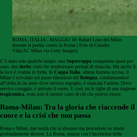
ROMA, ITALIA - MAGGIO 18: Rafael Leao del Milan
durante la partita contro la Roma ( Foto di Claudio
Villa/AC Milan via Getty Images)
C’è stato solo qualche lampo: una
Supercoppa
conquistata quasi per
caso, due
derby
vinti che sembravano preludi di rinascita. Ma anche lì,
la luce è svanita in fretta. In
Coppa Italia
, ultima fiamma accesa, il
Milan è scivolato sul passo silenzioso del
Bologna
, condannandosi
all’oblio.In un anno dove serviva orgoglio, è mancata l’anima. Dove
serviva coraggio, è arrivato il vuoto. E così, tra le righe di una stagione
tragicomica
, resta solo il rumore cupo di ciò che poteva essere.
Roma-Milan: Tra la gloria che riaccende il
cuore e la crisi che non passa
Roma e Milan, due realtà che si sfiorano ma procedono su strade
profondamente diverse. La Roma, seppur con l’incertezza della