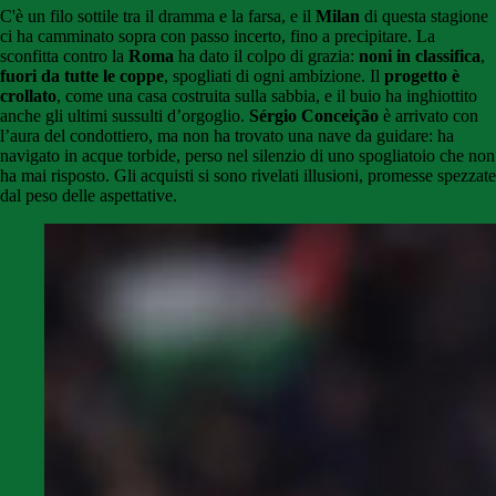
C'è un filo sottile tra il dramma e la farsa, e il
Milan
di questa stagione
ci ha camminato sopra con passo incerto, fino a precipitare. La
sconfitta contro la
Roma
ha dato il colpo di grazia:
noni in classifica
,
fuori da tutte le coppe
, spogliati di ogni ambizione. Il
progetto è
crollato
, come una casa costruita sulla sabbia, e il buio ha inghiottito
anche gli ultimi sussulti d’orgoglio.
Sérgio Conceição
è arrivato con
l’aura del condottiero, ma non ha trovato una nave da guidare: ha
navigato in acque torbide, perso nel silenzio di uno spogliatoio che non
ha mai risposto. Gli acquisti si sono rivelati illusioni, promesse spezzate
dal peso delle aspettative.