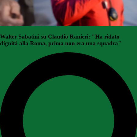
Walter Sabatini su Claudio Ranieri: "Ha ridato
dignità alla Roma, prima non era una squadra"