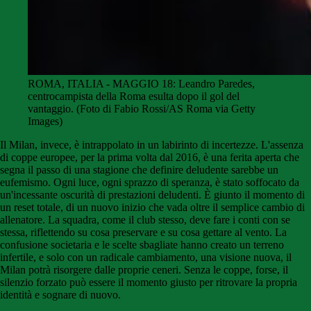
ROMA, ITALIA - MAGGIO 18: Leandro Paredes,
centrocampista della Roma esulta dopo il gol del
vantaggio. (Foto di Fabio Rossi/AS Roma via Getty
Images)
Il Milan, invece, è intrappolato in un labirinto di incertezze. L'assenza
di coppe europee, per la prima volta dal 2016, è una ferita aperta che
segna il passo di una stagione che definire deludente sarebbe un
eufemismo. Ogni luce, ogni sprazzo di speranza, è stato soffocato da
un'incessante oscurità di prestazioni deludenti. È giunto il momento di
un reset totale, di un nuovo inizio che vada oltre il semplice cambio di
allenatore. La squadra, come il club stesso, deve fare i conti con se
stessa, riflettendo su cosa preservare e su cosa gettare al vento. La
confusione societaria e le scelte sbagliate hanno creato un terreno
infertile, e solo con un radicale cambiamento, una visione nuova, il
Milan potrà risorgere dalle proprie ceneri. Senza le coppe, forse, il
silenzio forzato può essere il momento giusto per ritrovare la propria
identità e sognare di nuovo.