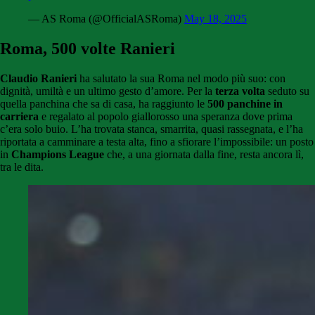
— AS Roma (@OfficialASRoma)
May 18, 2025
Roma, 500 volte Ranieri
Claudio Ranieri
ha salutato la sua Roma nel modo più suo: con
dignità, umiltà e un ultimo gesto d’amore. Per la
terza volta
seduto su
quella panchina che sa di casa, ha raggiunto le
500 panchine in
carriera
e regalato al popolo giallorosso una speranza dove prima
c’era solo buio. L’ha trovata stanca, smarrita, quasi rassegnata, e l’ha
riportata a camminare a testa alta, fino a sfiorare l’impossibile: un posto
in
Champions League
che, a una giornata dalla fine, resta ancora lì,
tra le dita.