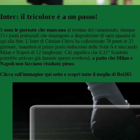
Inter: il tricolore è a un passo!
5 sono le giornate che mancano
al termine del campionato, dunque
15 i punti potenziali che rimangono a disposizione di ogni squadra di
qui alla fine. L'Inter di Cristian Chivu ha collezionato 78 punti in 33
giornate, issandosi al primo posto indiscusso della Serie A e staccando
Milan e Napoli di 12 lunghezze. Ciò significa che il 21° Scudetto
potrebbe arrivare già durante questo weekend,
a patto che Milan e
Napoli non facciano risultato pieno
.
Clicca sull'immagine qui sotto e scopri tutto il meglio di Bet365