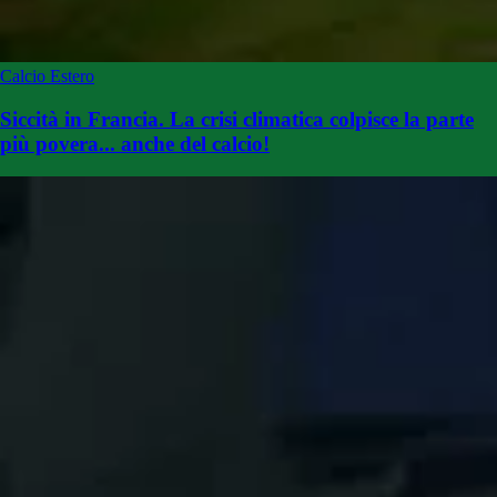
Calcio Estero
Siccità in Francia. La crisi climatica colpisce la parte
più povera... anche del calcio!