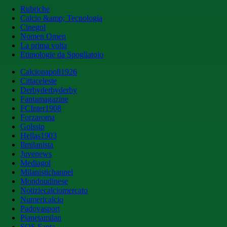
Rubriche
Calcio &amp; Tecnologia
Cinegol
Nomen Omen
La prima volta
Etimologie da Spogliatoio
Calcionapoli1926
Cittaceleste
Derbyderbyderby
Fantamagazine
FCInter1908
Forzaroma
Golssip
Hellas1903
Ilmilanista
Juvenews
Mediagol
Milanistichannel
Mondoudinese
Notiziecalciomercato
Numericalcio
Padovasport
Pianetamilan
SOS Fanta