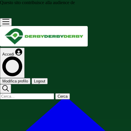
Questo sito contribuisce alla audience de
Accedi
Modifica profilo
Logout
Cerca