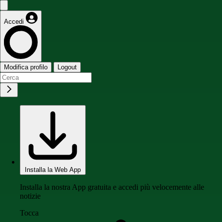
Accedi
Modifica profilo
Logout
Installa la Web App
Installa la nostra App gratuita e accedi più velocemente alle
notizie
Tocca