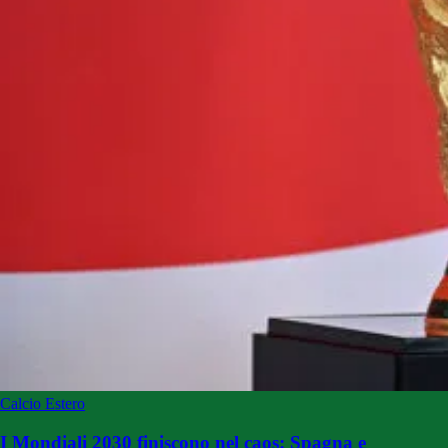
Calcio Estero
I Mondiali 2030 finiscono nel caos: Spagna e