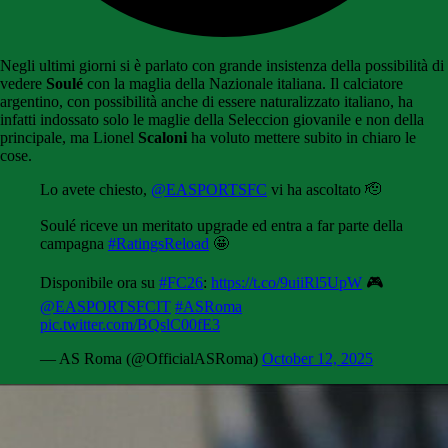
Negli ultimi giorni si è parlato con grande insistenza della possibilità di
vedere
Soulé
con la maglia della Nazionale italiana. Il calciatore
argentino, con possibilità anche di essere naturalizzato italiano, ha
infatti indossato solo le maglie della Seleccion giovanile e non della
principale, ma Lionel
Scaloni
ha voluto mettere subito in chiaro le
cose.
Lo avete chiesto,
@EASPORTSFC
vi ha ascoltato 🫡
Soulé riceve un meritato upgrade ed entra a far parte della
campagna
#RatingsReload
🤩
Disponibile ora su
#FC26
:
https://t.co/9uiiRl5UpW
🎮
@EASPORTSFCIT
#ASRoma
pic.twitter.com/BQslC00fE3
— AS Roma (@OfficialASRoma)
October 12, 2025