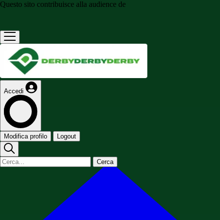
Questo sito contribuisce alla audience de
Accedi
Modifica profilo
Logout
Cerca