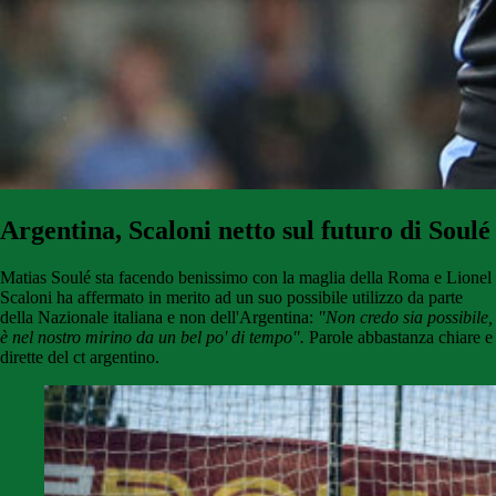
Argentina, Scaloni netto sul futuro di Soulé
Matias Soulé sta facendo benissimo con la maglia della Roma e Lionel
Scaloni ha affermato in merito ad un suo possibile utilizzo da parte
della Nazionale italiana e non dell'Argentina:
"Non credo sia possibile
,
è nel nostro mirino da un bel po' di tempo".
Parole abbastanza chiare e
dirette del ct argentino.