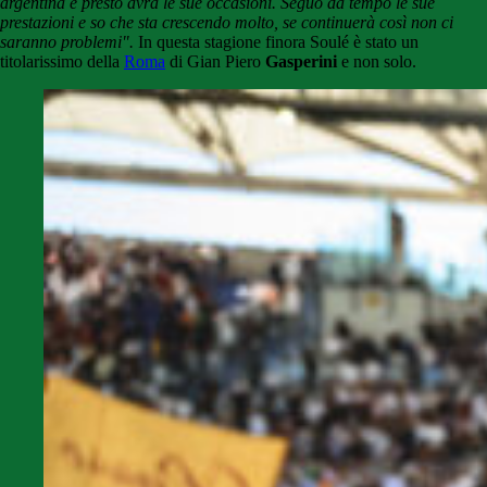
argentina e presto avrà le sue occasioni. Seguo da tempo le sue
prestazioni e so che sta crescendo molto, se continuerà così non ci
saranno problemi".
In questa stagione finora Soulé è stato un
titolarissimo della
Roma
di Gian Piero
Gasperini
e non solo.