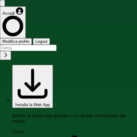
Accedi
Modifica profilo
Logout
Installa la Web App
Installa la nostra App gratuita e accedi più velocemente alle
notizie
Tocca