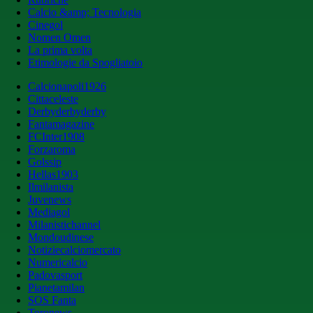
Calcio &amp; Tecnologia
Cinegol
Nomen Omen
La prima volta
Etimologie da Spogliatoio
Calcionapoli1926
Cittaceleste
Derbyderbyderby
Fantamagazine
FCInter1908
Forzaroma
Golssip
Hellas1903
Ilmilanista
Juvenews
Mediagol
Milanistichannel
Mondoudinese
Notiziecalciomercato
Numericalcio
Padovasport
Pianetamilan
SOS Fanta
Toronews