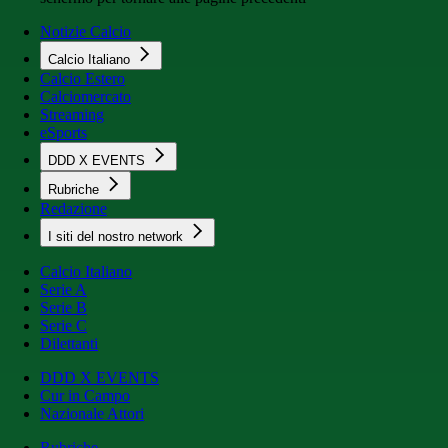
Notizie Calcio
Calcio Italiano
Calcio Estero
Calciomercato
Streaming
eSports
DDD X EVENTS
Rubriche
Redazione
I siti del nostro network
Calcio Italiano
Serie A
Serie B
Serie C
Dilettanti
DDD X EVENTS
Cur in Campo
Nazionale Attori
Rubriche