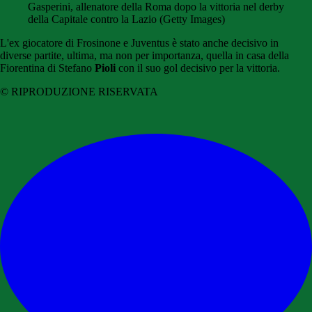
Gasperini, allenatore della Roma dopo la vittoria nel derby
della Capitale contro la Lazio (Getty Images)
L'ex giocatore di Frosinone e Juventus è stato anche decisivo in
diverse partite, ultima, ma non per importanza, quella in casa della
Fiorentina di Stefano
Pioli
con il suo gol decisivo per la vittoria.
© RIPRODUZIONE RISERVATA