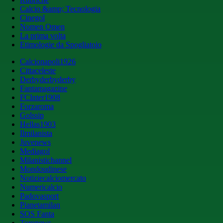
Calcio &amp; Tecnologia
Cinegol
Nomen Omen
La prima volta
Etimologie da Spogliatoio
Calcionapoli1926
Cittaceleste
Derbyderbyderby
Fantamagazine
FCInter1908
Forzaroma
Golssip
Hellas1903
Ilmilanista
Juvenews
Mediagol
Milanistichannel
Mondoudinese
Notiziecalciomercato
Numericalcio
Padovasport
Pianetamilan
SOS Fanta
Toronews