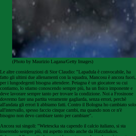
(Photo by Maurizio Lagana/Getty Images)
Le altre considerazioni di Sior Claudio: "Lapadula è convocabile, ha
fatto gli ultimi due allenamenti con la squadra, Mancosu è ancora fuori,
per i lungodegenti bisogna attendere. Petagna è un giocatore su cui
contiamo, lo stiamo conoscendo sempre più, ha un fisico imponente e
deve lavorare sempre tanto per trovare la condizione. Noi a Frosinone
dovremo fare una partita veramente gagliarda, senza errori, perchè
all'andata gli errori li abbiamo fatti. Contro il Bologna ho cambiato solo
all'intervallo, spesso faccio cinque cambi, ma quando non ce n'è
bisogno non devo cambiare tanto per cambiare".
Ancora sui singoli: "Wietescka sta capendo il calcio italiano, si sta
inserendo sempre più, mi aspetto molto anche da Hatzidiakos.