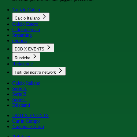
Notizie Calcio
Calcio Italiano
Calcio Estero
Calciomercato
Streaming
eSports
DDD X EVENTS
Rubriche
Redazione
I siti del nostro network
Calcio Italiano
Serie A
Serie B
Serie C
Dilettanti
DDD X EVENTS
Cur in Campo
Nazionale Attori
Rubriche