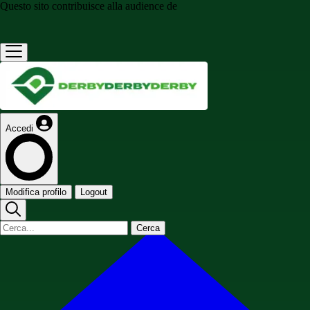
Questo sito contribuisce alla audience de
Accedi
Modifica profilo
Logout
Cerca