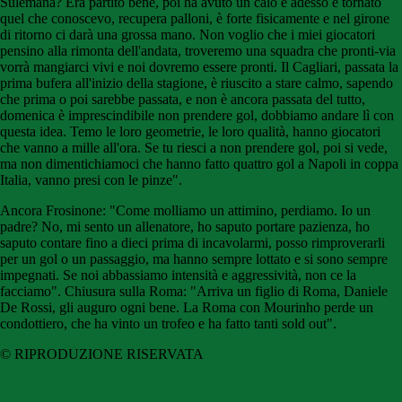
Sulemana? Era partito bene, poi ha avuto un calo e adesso è tornato
quel che conoscevo, recupera palloni, è forte fisicamente e nel girone
di ritorno ci darà una grossa mano. Non voglio che i miei giocatori
pensino alla rimonta dell'andata, troveremo una squadra che pronti-via
vorrà mangiarci vivi e noi dovremo essere pronti. Il Cagliari, passata la
prima bufera all'inizio della stagione, è riuscito a stare calmo, sapendo
che prima o poi sarebbe passata, e non è ancora passata del tutto,
domenica è imprescindibile non prendere gol, dobbiamo andare lì con
questa idea. Temo le loro geometrie, le loro qualità, hanno giocatori
che vanno a mille all'ora. Se tu riesci a non prendere gol, poi si vede,
ma non dimentichiamoci che hanno fatto quattro gol a Napoli in coppa
Italia, vanno presi con le pinze".
Ancora Frosinone: "Come molliamo un attimino, perdiamo. Io un
padre? No, mi sento un allenatore, ho saputo portare pazienza, ho
saputo contare fino a dieci prima di incavolarmi, posso rimproverarli
per un gol o un passaggio, ma hanno sempre lottato e si sono sempre
impegnati. Se noi abbassiamo intensità e aggressività, non ce la
facciamo". Chiusura sulla Roma: "Arriva un figlio di Roma, Daniele
De Rossi, gli auguro ogni bene. La Roma con Mourinho perde un
condottiero, che ha vinto un trofeo e ha fatto tanti sold out".
© RIPRODUZIONE RISERVATA