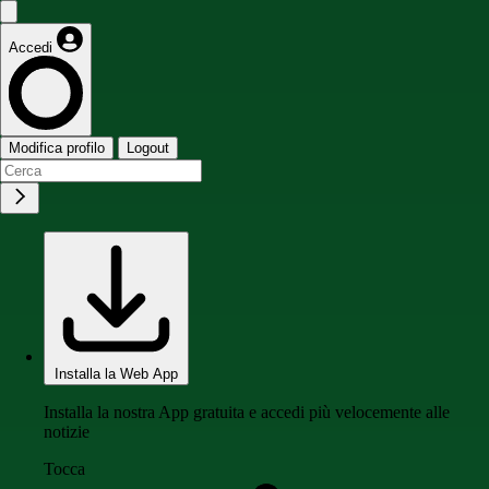
Accedi
Modifica profilo
Logout
Installa la Web App
Installa la nostra App gratuita e accedi più velocemente alle
notizie
Tocca