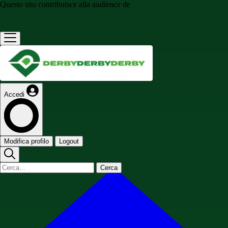
Questo sito contribuisce alla audience de
Accedi
Modifica profilo
Logout
Cerca