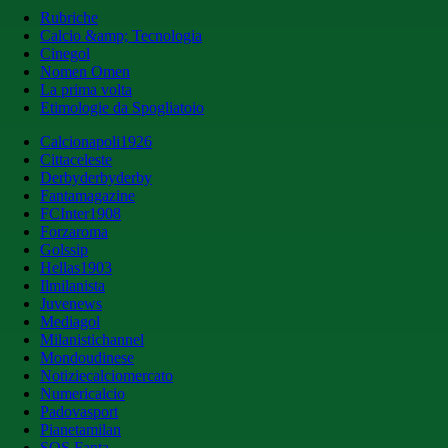
Rubriche
Calcio &amp; Tecnologia
Cinegol
Nomen Omen
La prima volta
Etimologie da Spogliatoio
Calcionapoli1926
Cittaceleste
Derbyderbyderby
Fantamagazine
FCInter1908
Forzaroma
Golssip
Hellas1903
Ilmilanista
Juvenews
Mediagol
Milanistichannel
Mondoudinese
Notiziecalciomercato
Numericalcio
Padovasport
Pianetamilan
SOS Fanta