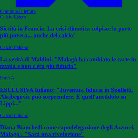
Continua la lettura
Calcio Estero
Siccità in Francia. La crisi climatica colpisce la parte
più povera... anche del calcio!
Calcio Italiano
La verità di Maldini: "Malagò ha cambiato le carte in
tavola e non c'era più fiducia"
Serie A
ESCLUSIVA Iuliano: "Juventus, fiducia in Spalletti.
Alajbegovic può sorprendere. E quell'aneddoto su
Lippi..."
Calcio Italiano
Diana Bianchedi come capodelegazione degli Azzurri,
Malagò : "Sarà una rivoluzione"