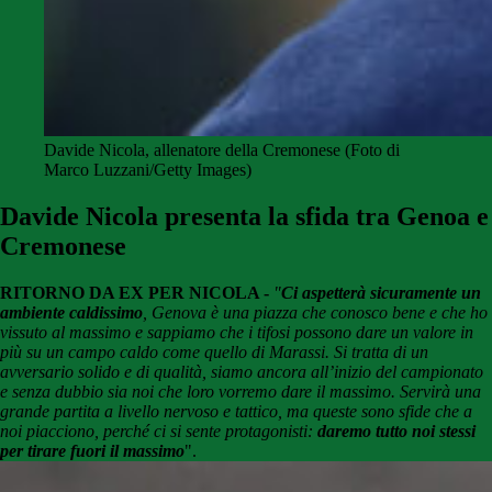
Davide Nicola, allenatore della Cremonese (Foto di
Marco Luzzani/Getty Images)
Davide Nicola presenta la sfida tra Genoa e
Cremonese
RITORNO DA EX PER NICOLA -
"
Ci aspetterà sicuramente un
ambiente caldissimo
, Genova è una piazza che conosco bene e che ho
vissuto al massimo e sappiamo che i tifosi possono dare un valore in
più su un campo caldo come quello di Marassi. Si tratta di un
avversario solido e di qualità, siamo ancora all’inizio del campionato
e senza dubbio sia noi che loro vorremo dare il massimo. Servirà una
grande partita a livello nervoso e tattico, ma queste sono sfide che a
noi piacciono, perché ci si sente protagonisti:
daremo tutto noi stessi
per tirare fuori il massimo
".