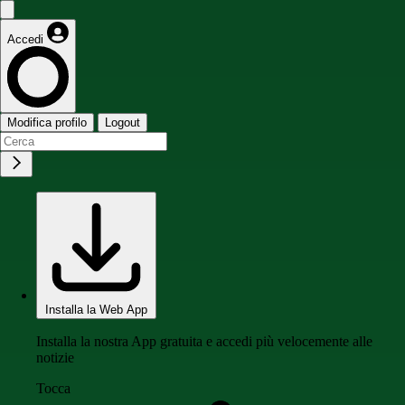
Accedi
Modifica profilo
Logout
Installa la Web App
Installa la nostra App gratuita e accedi più velocemente alle
notizie
Tocca