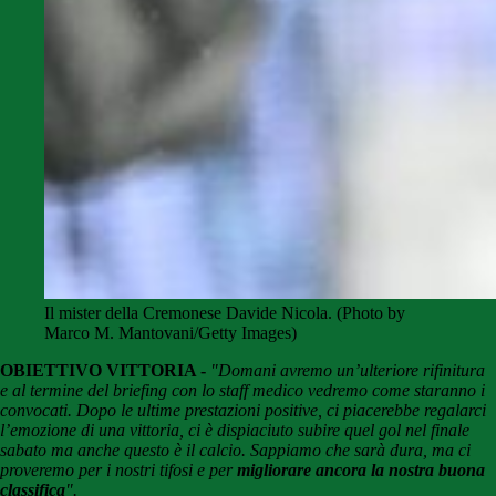
Il mister della Cremonese Davide Nicola. (Photo by
Marco M. Mantovani/Getty Images)
OBIETTIVO VITTORIA -
"Domani avremo un’ulteriore rifinitura
e al termine del briefing con lo staff medico vedremo come staranno i
convocati. Dopo le ultime prestazioni positive, ci piacerebbe regalarci
l’emozione di una vittoria, ci è dispiaciuto subire quel gol nel finale
sabato ma anche questo è il calcio. Sappiamo che sarà dura, ma ci
proveremo per i nostri tifosi e per
migliorare ancora la nostra buona
classifica
".