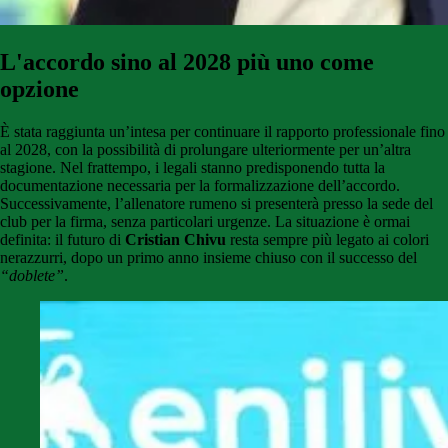
L'accordo sino al 2028 più uno come
opzione
È stata raggiunta un’intesa per continuare il rapporto professionale fino
al 2028, con la possibilità di prolungare ulteriormente per un’altra
stagione. Nel frattempo, i legali stanno predisponendo tutta la
documentazione necessaria per la formalizzazione dell’accordo.
Successivamente, l’allenatore rumeno si presenterà presso la sede del
club per la firma, senza particolari urgenze. La situazione è ormai
definita: il futuro di
Cristian Chivu
resta sempre più legato ai colori
nerazzurri, dopo un primo anno insieme chiuso con il successo del
“doblete”
.