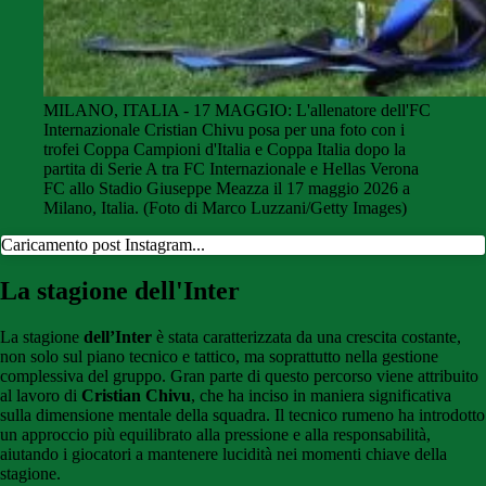
MILANO, ITALIA - 17 MAGGIO: L'allenatore dell'FC
Internazionale Cristian Chivu posa per una foto con i
trofei Coppa Campioni d'Italia e Coppa Italia dopo la
partita di Serie A tra FC Internazionale e Hellas Verona
FC allo Stadio Giuseppe Meazza il 17 maggio 2026 a
Milano, Italia. (Foto di Marco Luzzani/Getty Images)
Caricamento post Instagram...
La stagione dell'Inter
La stagione
dell’Inter
è stata caratterizzata da una crescita costante,
non solo sul piano tecnico e tattico, ma soprattutto nella gestione
complessiva del gruppo. Gran parte di questo percorso viene attribuito
al lavoro di
Cristian Chivu
, che ha inciso in maniera significativa
sulla dimensione mentale della squadra. Il tecnico rumeno ha introdotto
un approccio più equilibrato alla pressione e alla responsabilità,
aiutando i giocatori a mantenere lucidità nei momenti chiave della
stagione.