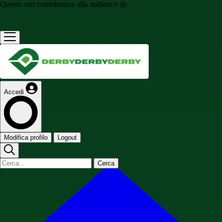
Questo sito contribuisce alla audience de
Accedi
Modifica profilo
Logout
Cerca