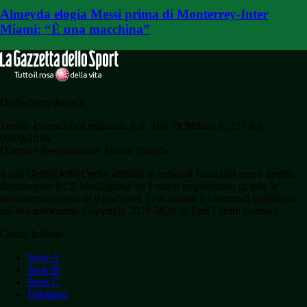
Almeyda elogia Messi prima di Monterrey-Inter
Miami: “È una macchina”
Derbyderbyderby.it
Testata giornalistica registrata Aut. Trib. di Milano n. 227 del
09/09/2016.
Direttore Responsabile: Marco Torretta
Il sito DerbyDerbyDerby affiliato al network Gazzanet non è gestito
direttamente RCS Mediagroup ed è unico responsabile di tutte le
informazioni (testuali o grafiche), i documenti o i materiali pubblicati
sul sito medesimo. Copyright 2019-2026 © Tutti i diritti riservati.
Calcio Italiano
Serie A
Serie B
Serie C
Dilettanti