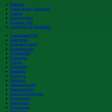
Rubriche
Calcio &amp; Tecnologia
Cinegol
Nomen Omen
La prima volta
Etimologie da Spogliatoio
Calcionapoli1926
Cittaceleste
Derbyderbyderby
Fantamagazine
FCInter1908
Forzaroma
Golssip
Hellas1903
Ilmilanista
Juvenews
Mediagol
Milanistichannel
Mondoudinese
Notiziecalciomercato
Numericalcio
Padovasport
Pianetamilan
SOS Fanta