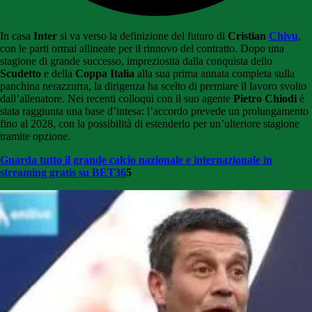
In casa
Inter
si va verso la definizione del futuro di
Cristian
Chivu
,
con le parti ormai allineate per il rinnovo del contratto. Dopo una
stagione di grande successo, impreziosita dalla conquista dello
Scudetto
e della
Coppa Italia
alla sua prima annata completa sulla
panchina nerazzurra, la dirigenza ha scelto di premiare il lavoro svolto
dall’allenatore. Nei recenti colloqui con il suo agente
Pietro Chiodi
è
stata raggiunta una base d’intesa: l’accordo prevede un prolungamento
fino al 2028, con la possibilità di estenderlo per un’ulteriore stagione
tramite opzione.
Guarda tutto il grande calcio nazionale e internazionale in
streaming gratis su BET36
5