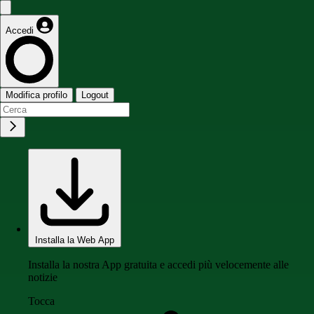
Accedi
Modifica profilo
Logout
Installa la Web App
Installa la nostra App gratuita e accedi più velocemente alle
notizie
Tocca