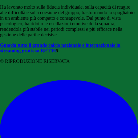
Ha lavorato molto sulla fiducia individuale, sulla capacità di reagire
alle difficoltà e sulla coesione del gruppo, trasformando lo spogliatoio
in un ambiente più compatto e consapevole. Dal punto di vista
psicologico, ha ridotto le oscillazioni emotive della squadra,
rendendola più stabile nei periodi complessi e più efficace nella
gestione delle partite decisive.
Guarda tutto il grande calcio nazionale e internazionale in
streaming gratis su BET36
5
© RIPRODUZIONE RISERVATA