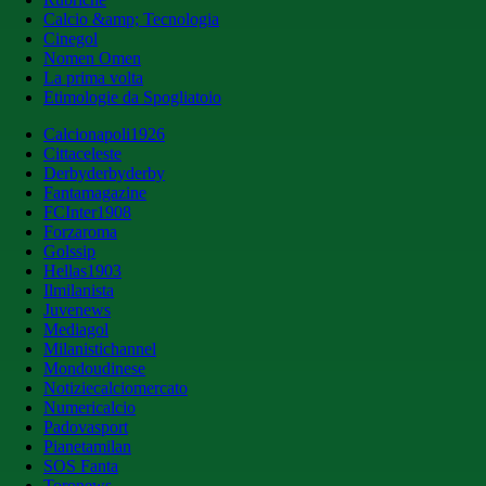
Calcio &amp; Tecnologia
Cinegol
Nomen Omen
La prima volta
Etimologie da Spogliatoio
Calcionapoli1926
Cittaceleste
Derbyderbyderby
Fantamagazine
FCInter1908
Forzaroma
Golssip
Hellas1903
Ilmilanista
Juvenews
Mediagol
Milanistichannel
Mondoudinese
Notiziecalciomercato
Numericalcio
Padovasport
Pianetamilan
SOS Fanta
Toronews