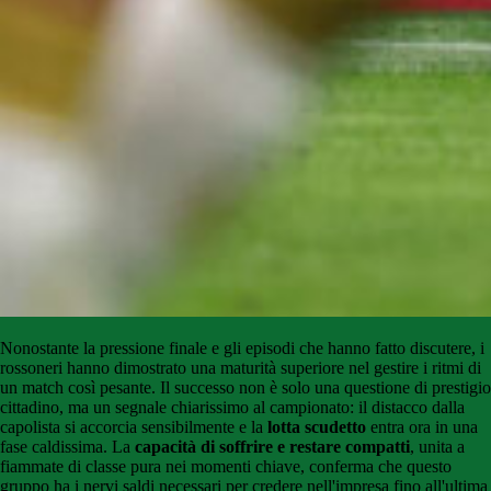
Nonostante la pressione finale e gli episodi che hanno fatto discutere, i
rossoneri hanno dimostrato una maturità superiore nel gestire i ritmi di
un match così pesante. Il successo non è solo una questione di prestigio
cittadino, ma un segnale chiarissimo al campionato: il distacco dalla
capolista si accorcia sensibilmente e la
lotta scudetto
entra ora in una
fase caldissima. La
capacità di soffrire e restare compatti
, unita a
fiammate di classe pura nei momenti chiave, conferma che questo
gruppo ha i nervi saldi necessari per credere nell'impresa fino all'ultima