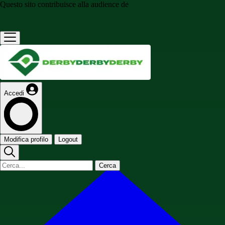
Questo sito contribuisce alla audience de
Accedi
Modifica profilo
Logout
Cerca