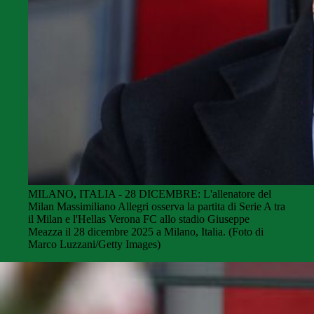
MILANO, ITALIA - 28 DICEMBRE: L'allenatore del
Milan Massimiliano Allegri osserva la partita di Serie A tra
il Milan e l'Hellas Verona FC allo stadio Giuseppe
Meazza il 28 dicembre 2025 a Milano, Italia. (Foto di
Marco Luzzani/Getty Images)