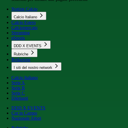
Notizie Calcio
Calcio Italiano
Calcio Estero
Calciomercato
Streaming
eSports
DDD X EVENTS
Rubriche
Redazione
I siti del nostro network
Calcio Italiano
Serie A
Serie B
Serie C
Dilettanti
DDD X EVENTS
Cur in Campo
Nazionale Attori
Rubriche