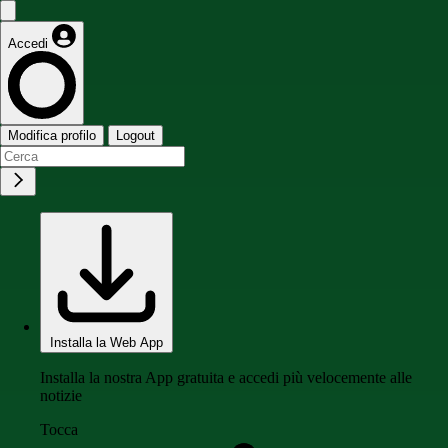
Accedi
Modifica profilo
Logout
Installa la Web App
Installa la nostra App gratuita e accedi più velocemente alle
notizie
Tocca