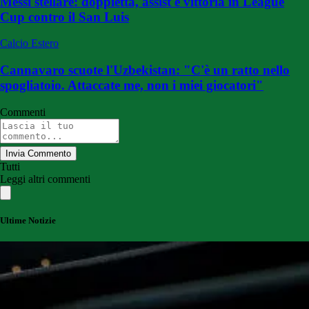
Messi stellare: doppietta, assist e vittoria in League
Cup contro il San Luis
Calcio Estero
Cannavaro scuote l'Uzbekistan: "C'è un ratto nello
spogliatoio. Attaccate me, non i miei giocatori"
Commenti
Invia Commento
Tutti
Leggi altri commenti
Ultime Notizie