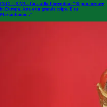
ESCLUSIVA - Cois sulla Fiorentina: "Si può tornare
in Europa. Atta è un grande colpo. E su
Mastantuono..."