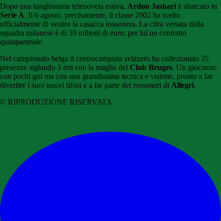
Dopo una lunghissima telenovela estiva,
Ardon Jashari
è sbarcato in
Serie A
. Il 6 agosto, precisamente, il classe 2002 ha scelto
ufficialmente di vestire la casacca rossonera. La cifra versata dalla
squadra milanese è di 39 milioni di euro; per lui un contratto
quinquennale.
Nel campionato belga il centrocampista svizzero ha collezionato 35
presenze siglando 3 reti con la maglia del
Club Bruges
. Un giocatore
con pochi gol ma con una grandissima tecnica e visione, pronto a far
divertire i suoi nuovi tifosi e a far parte dei rossoneri di
Allegri
.
© RIPRODUZIONE RISERVATA