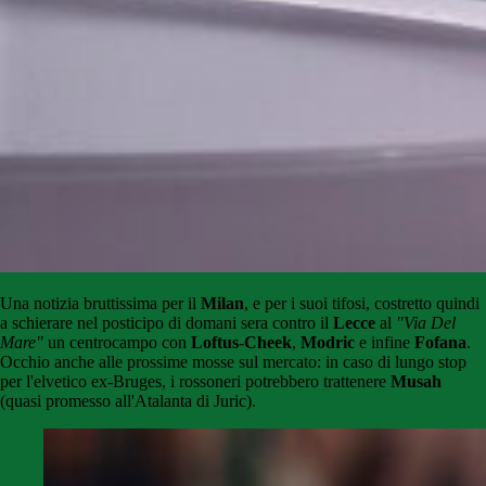
Una notizia bruttissima per il
Milan
, e per i suoi tifosi, costretto quindi
a schierare nel posticipo di domani sera contro il
Lecce
al
"Via Del
Mare"
un centrocampo con
Loftus-Cheek
,
Modric
e infine
Fofana
.
Occhio anche alle prossime mosse sul mercato: in caso di lungo stop
per l'elvetico ex-Bruges, i rossoneri potrebbero trattenere
Musah
(quasi promesso all'Atalanta di Juric).