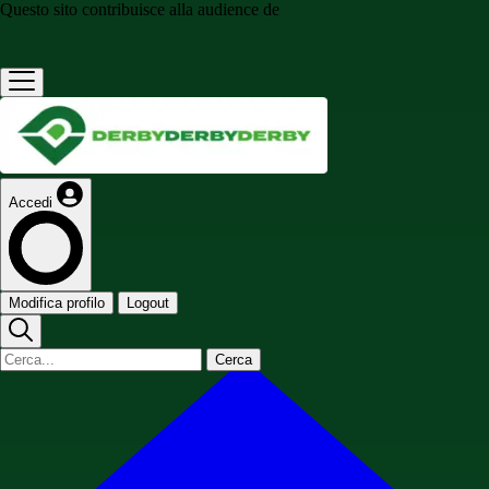
Questo sito contribuisce alla audience de
Accedi
Modifica profilo
Logout
Cerca