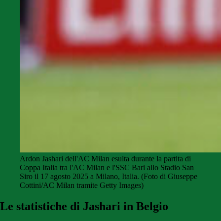
Ardon Jashari dell'AC Milan esulta durante la partita di
Coppa Italia tra l'AC Milan e l'SSC Bari allo Stadio San
Siro il 17 agosto 2025 a Milano, Italia. (Foto di Giuseppe
Cottini/AC Milan tramite Getty Images)
Le statistiche di Jashari in Belgio