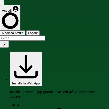
Accedi
Modifica profilo
Logout
Installa la Web App
Installa la nostra App gratuita e accedi più velocemente alle
notizie
Tocca