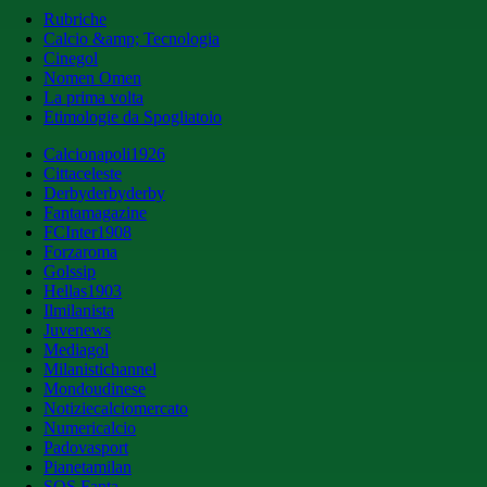
Rubriche
Calcio &amp; Tecnologia
Cinegol
Nomen Omen
La prima volta
Etimologie da Spogliatoio
Calcionapoli1926
Cittaceleste
Derbyderbyderby
Fantamagazine
FCInter1908
Forzaroma
Golssip
Hellas1903
Ilmilanista
Juvenews
Mediagol
Milanistichannel
Mondoudinese
Notiziecalciomercato
Numericalcio
Padovasport
Pianetamilan
SOS Fanta