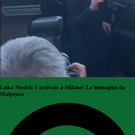
Luka Modric è arrivato a Milano! Le immagini da
Malpensa