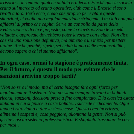
irrisorio… insomma, qualche dubbio era lecito. Finché queste società
erano sul mercato ed erano operative, club come il Brescia si sono
rivolti a loro. Però ecco, credo che proprio per evitare queste
situazioni, ci voglia una regolamentazione stringente. Un club non può
affidarsi al primo che capita. Serve un controllo da parte della
Federazione o di chi è preposto, come la CoviSoc. Solo le società
valutate e approvate dovrebbero poter lavorare con i club. Non dico
che sia una soluzione definitiva, ma almeno è un inizio per mettere
ordine.
Anche perché, ripeto, sei i club hanno delle responsabilità,
devono sapere a chi si stanno affidando".
In ogni caso, ormai la stagione è praticamente finita.
Per il futuro, è questo il modo per evitare che le
sanzioni arrivino troppo tardi?
"Non so se è il modo, ma di certo bisogna fare ogni sforzo per
regolamentare il sistema. Non possiamo sempre trovarci in balia di
ricorsi, sanzioni, decisioni prese a fine campionato. È la classica estate
italiana in cui si finisce a carte bollate… succede ciclicamente. Ogni
anno ci ritroviamo a dire le stesse cose. Questo crea incertezza,
alimenta i sospetti e, cosa peggiore, allontana la gente. Non si può
gestire così un sistema professionistico. È sbagliato trascinare le cose
per mesi".