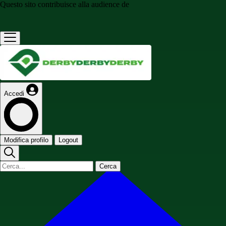
Questo sito contribuisce alla audience de
Accedi
Modifica profilo
Logout
Cerca