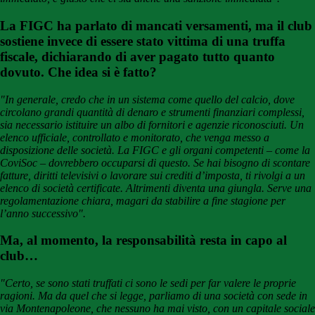
La FIGC ha parlato di mancati versamenti, ma il club
sostiene invece di essere stato vittima di una truffa
fiscale, dichiarando di aver pagato tutto quanto
dovuto. Che idea si è fatto?
"In generale, credo che in un sistema come quello del calcio, dove
circolano grandi quantità di denaro e strumenti finanziari complessi,
sia necessario istituire un albo di fornitori e agenzie riconosciuti. Un
elenco ufficiale, controllato e monitorato, che venga messo a
disposizione delle società. La FIGC e gli organi competenti – come la
CoviSoc – dovrebbero occuparsi di questo. Se hai bisogno di scontare
fatture, diritti televisivi o lavorare sui crediti d’imposta, ti rivolgi a un
elenco di società certificate. Altrimenti diventa una giungla. Serve una
regolamentazione chiara, magari da stabilire a fine stagione per
l’anno successivo".
Ma, al momento, la responsabilità resta in capo al
club…
"Certo, se sono stati truffati ci sono le sedi per far valere le proprie
ragioni. Ma da quel che si legge, parliamo di una società con sede in
via Montenapoleone, che nessuno ha mai visto, con un capitale sociale