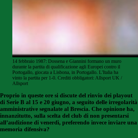
14 febbraio 1987: Dossena e Giannini formano un muro
durante la partita di qualificazione agli Europei contro il
Portogallo, giocata a Lisbona, in Portogallo. L'Italia ha
vinto la partita per 1-0. Crediti obbligatori: Allsport UK /
Allsport
Proprio in queste ore si discute del rinvio dei playout
di Serie B al 15 e 20 giugno, a seguito delle irregolarità
amministrative segnalate al Brescia. Che opinione ha,
innanzitutto, sulla scelta del club di non presentarsi
all’audizione di venerdì, preferendo invece inviare una
memoria difensiva?