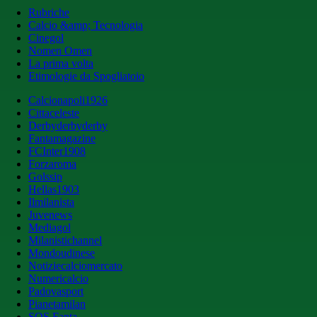
Rubriche
Calcio &amp; Tecnologia
Cinegol
Nomen Omen
La prima volta
Etimologie da Spogliatoio
Calcionapoli1926
Cittaceleste
Derbyderbyderby
Fantamagazine
FCInter1908
Forzaroma
Golssip
Hellas1903
Ilmilanista
Juvenews
Mediagol
Milanistichannel
Mondoudinese
Notiziecalciomercato
Numericalcio
Padovasport
Pianetamilan
SOS Fanta