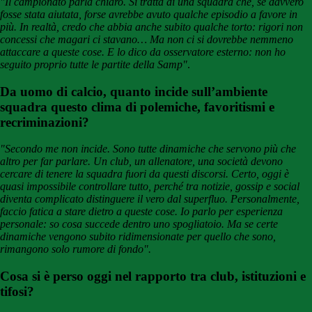
"Il campionato parla chiaro. Si tratta di una squadra che, se davvero
fosse stata aiutata, forse avrebbe avuto qualche episodio a favore in
più. In realtà, credo che abbia anche subito qualche torto: rigori non
concessi che magari ci stavano… Ma non ci si dovrebbe nemmeno
attaccare a queste cose. E lo dico da osservatore esterno: non ho
seguito proprio tutte le partite della Samp"
.
Da uomo di calcio, quanto incide sull’ambiente
squadra questo clima di polemiche, favoritismi e
recriminazioni?
"Secondo me non incide. Sono tutte dinamiche che servono più che
altro per far parlare. Un club, un allenatore, una società devono
cercare di tenere la squadra fuori da questi discorsi. Certo, oggi è
quasi impossibile controllare tutto, perché tra notizie, gossip e social
diventa complicato distinguere il vero dal superfluo. Personalmente,
faccio fatica a stare dietro a queste cose. Io parlo per esperienza
personale: so cosa succede dentro uno spogliatoio. Ma se certe
dinamiche vengono subito ridimensionate per quello che sono,
rimangono solo rumore di fondo".
Cosa si è perso oggi nel rapporto tra club, istituzioni e
tifosi?