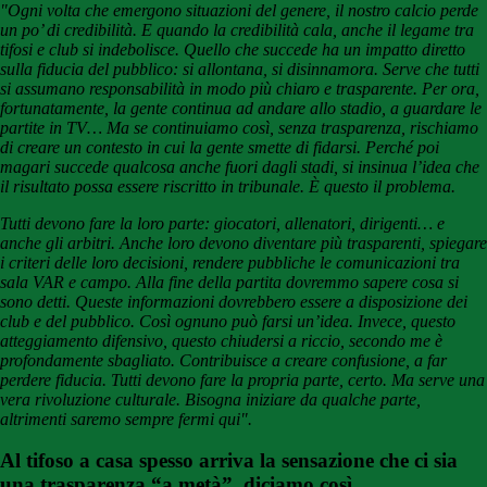
"Ogni volta che emergono situazioni del genere, il nostro calcio perde
un po’ di credibilità. E quando la credibilità cala, anche il legame tra
tifosi e club si indebolisce. Quello che succede ha un impatto diretto
sulla fiducia del pubblico: si allontana, si disinnamora. Serve che tutti
si assumano responsabilità in modo più chiaro e trasparente. Per ora,
fortunatamente, la gente continua ad andare allo stadio, a guardare le
partite in TV… Ma se continuiamo così, senza trasparenza, rischiamo
di creare un contesto in cui la gente smette di fidarsi. Perché poi
magari succede qualcosa anche fuori dagli stadi, si insinua l’idea che
il risultato possa essere riscritto in tribunale. È questo il problema.
Tutti devono fare la loro parte: giocatori, allenatori, dirigenti… e
anche gli arbitri. Anche loro devono diventare più trasparenti, spiegare
i criteri delle loro decisioni, rendere pubbliche le comunicazioni tra
sala VAR e campo. Alla fine della partita dovremmo sapere cosa si
sono detti. Queste informazioni dovrebbero essere a disposizione dei
club e del pubblico. Così ognuno può farsi un’idea. Invece, questo
atteggiamento difensivo, questo chiudersi a riccio, secondo me è
profondamente sbagliato. Contribuisce a creare confusione, a far
perdere fiducia. Tutti devono fare la propria parte, certo. Ma serve una
vera rivoluzione culturale. Bisogna iniziare da qualche parte,
altrimenti saremo sempre fermi qui".
Al tifoso a casa spesso arriva la sensazione che ci sia
una trasparenza “a metà”, diciamo così…