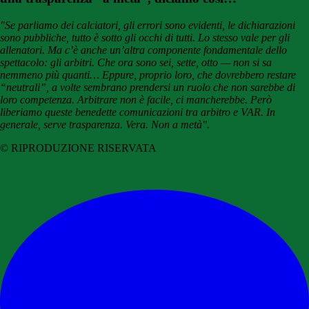
"Se parliamo dei calciatori, gli errori sono evidenti, le dichiarazioni
sono pubbliche, tutto è sotto gli occhi di tutti. Lo stesso vale per gli
allenatori. Ma c’è anche un’altra componente fondamentale dello
spettacolo: gli arbitri. Che ora sono sei, sette, otto — non si sa
nemmeno più quanti… Eppure, proprio loro, che dovrebbero restare
“neutrali”, a volte sembrano prendersi un ruolo che non sarebbe di
loro competenza. Arbitrare non è facile, ci mancherebbe. Però
liberiamo queste benedette comunicazioni tra arbitro e VAR. In
generale, serve trasparenza. Vera. Non a metà".
© RIPRODUZIONE RISERVATA