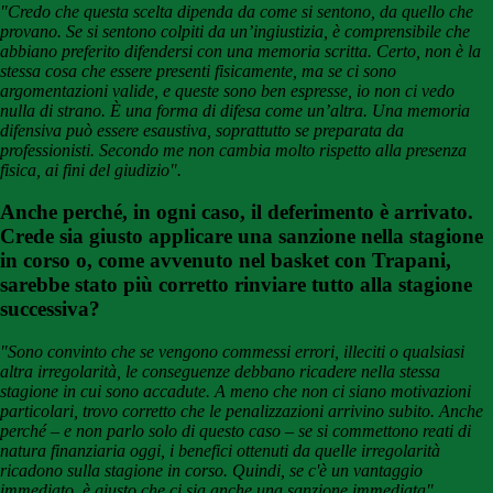
"Credo che questa scelta dipenda da come si sentono, da quello che
provano. Se si sentono colpiti da un’ingiustizia, è comprensibile che
abbiano preferito difendersi con una memoria scritta. Certo, non è la
stessa cosa che essere presenti fisicamente, ma se ci sono
argomentazioni valide, e queste sono ben espresse, io non ci vedo
nulla di strano. È una forma di difesa come un’altra. Una memoria
difensiva può essere esaustiva, soprattutto se preparata da
professionisti. Secondo me non cambia molto rispetto alla presenza
fisica, ai fini del giudizio".
Anche perché, in ogni caso, il deferimento è arrivato.
C
rede sia giusto applicare
una sanzione nella stagione
in corso o, come avvenuto nel basket con Trapani,
sarebbe stato più corretto rinviare tutto alla stagione
successiva?
"Sono convinto che se vengono commessi errori, illeciti o qualsiasi
altra irregolarità, le conseguenze debbano ricadere nella stessa
stagione in cui sono accadute. A meno che non ci siano motivazioni
particolari, trovo corretto che le penalizzazioni arrivino subito. Anche
perché – e non parlo solo di questo caso – se si commettono reati di
natura finanziaria oggi, i benefici ottenuti da quelle irregolarità
ricadono sulla stagione in corso. Quindi, se c'è un vantaggio
immediato, è giusto che ci sia anche una sanzione immediata".