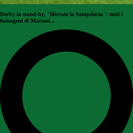
Derby in stand-by, "liberate la Sampdoria": tutti i
fumogeni di Marassi...