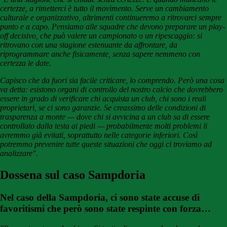
certezze, a rimetterci è tutto il movimento. Serve un cambiamento
culturale e organizzativo, altrimenti continueremo a ritrovarci sempre
punto e a capo. Pensiamo alle squadre che devono preparare un play-
off decisivo, che può valere un campionato o un ripescaggio: si
ritrovano con una stagione estenuante da affrontare, da
riprogrammare anche fisicamente, senza sapere nemmeno con
certezza le date.
Capisco che da fuori sia facile criticare, lo comprendo. Però una cosa
va detta: esistono organi di controllo del nostro calcio che dovrebbero
essere in grado di verificare chi acquista un club, chi sono i reali
proprietari, se ci sono garanzie. Se creassimo delle condizioni di
trasparenza a monte — dove chi si avvicina a un club sa di essere
controllato dalla testa ai piedi — probabilmente molti problemi li
avremmo già evitati, soprattutto nelle categorie inferiori. Così
potremmo prevenire tutte queste situazioni che oggi ci troviamo ad
analizzare".
Dossena sul caso Sampdoria
Nel caso della Sampdoria, ci sono state accuse di
favoritismi che però sono state respinte con forza…