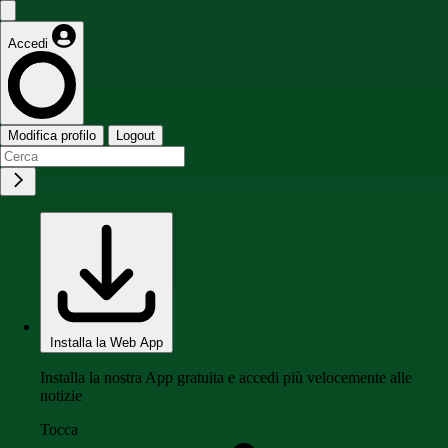
Accedi
Modifica profilo
Logout
Installa la Web App
Installa la nostra App gratuita e accedi più velocemente alle
notizie
Tocca