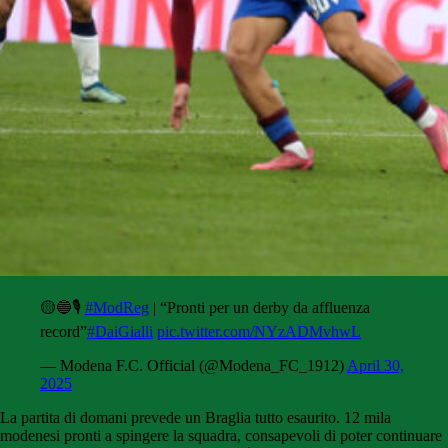
🟡🔵🎙️
#ModReg
| “Pronti per un derby da affluenza
record”
#DaiGialli
pic.twitter.com/NYzADMvhwL
— Modena F.C. Official (@Modena_FC_1912)
April 30,
2025
La partita di domani prevede un Braglia tutto esaurito. 12 mila
modenesi pronti a spingere la squadra, consapevoli di poter continuare