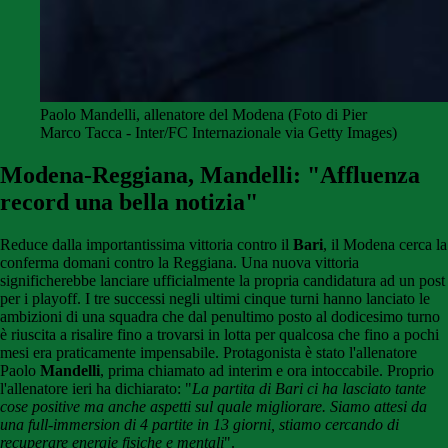
Paolo Mandelli, allenatore del Modena (Foto di Pier
Marco Tacca - Inter/FC Internazionale via Getty Images)
Modena-Reggiana, Mandelli: "Affluenza
record una bella notizia"
Reduce dalla importantissima vittoria contro il
Bari
, il Modena cerca la
conferma domani contro la Reggiana. Una nuova vittoria
significherebbe lanciare ufficialmente la propria candidatura ad un post
per i playoff. I tre successi negli ultimi cinque turni hanno lanciato le
ambizioni di una squadra che dal penultimo posto al dodicesimo turno
è riuscita a risalire fino a trovarsi in lotta per qualcosa che fino a pochi
mesi era praticamente impensabile. Protagonista è stato l'allenatore
Paolo
Mandelli
, prima chiamato ad interim e ora intoccabile. Proprio
l'allenatore ieri ha dichiarato: "
La partita di Bari ci ha lasciato tante
cose positive ma anche aspetti sul quale migliorare. Siamo attesi da
una full-immersion di 4 partite in 13 giorni, stiamo cercando di
recuperare energie fisiche e mentali
".