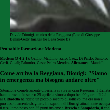
Davide Dionigi, tecnico della Reggiana (Foto di Giuseppe
Bellini/Getty Images for Lega Serie B)
Probabile formazione Modena
Modena (3-4-2-1):
Gagno; Magnino, Zaro, Cauz; Di Pardo, Santoro,
Gerli, Cotali; Palumbo, Caso; Pedro Mendes.
Allenatore:
Mandelli.
Come arriva la Reggiana, Dionigi: "Siamo
in emergenza ma bisogna andare oltre"
Situazione completamente diversa la si vive in casa Reggiana. I granata
hanno trovato lo scorso 25 aprile la vittoria dopo ben 90 giorni. Il 2-1
al
Cittadella
ha ridato un piccolo sospiro di sollievo, ma ora non si
può assolutamente sbagliare. La squadra di
Dionigi
attualmente occupa
il terzultimo posto con 35 punti insieme a
Brescia
e
Sampdoria
, il che