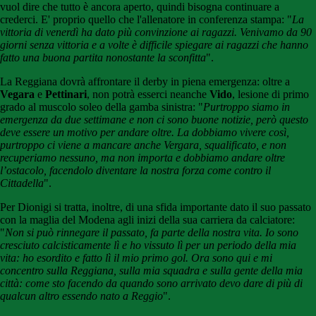
vuol dire che tutto è ancora aperto, quindi bisogna continuare a
crederci. E' proprio quello che l'allenatore in conferenza stampa: "
La
vittoria di venerdì ha dato più convinzione ai ragazzi. Venivamo da 90
giorni senza vittoria e a volte è difficile spiegare ai ragazzi che hanno
fatto una buona partita nonostante la sconfitta
".
La Reggiana dovrà affrontare il derby in piena emergenza: oltre a
Vegara
e
Pettinari
, non potrà esserci neanche
Vido
, lesione di primo
grado al muscolo soleo della gamba sinistra: "
Purtroppo siamo in
emergenza da due settimane e non ci sono buone notizie, però questo
deve essere un motivo per andare oltre. La dobbiamo vivere così,
purtroppo ci viene a mancare anche Vergara, squalificato, e non
recuperiamo nessuno, ma non importa e dobbiamo andare oltre
l’ostacolo, facendolo diventare la nostra forza come contro il
Cittadella
".
Per Dionigi si tratta, inoltre, di una sfida importante dato il suo passato
con la maglia del Modena agli inizi della sua carriera da calciatore:
"
Non si può rinnegare il passato, fa parte della nostra vita. Io sono
cresciuto calcisticamente lì e ho vissuto lì per un periodo della mia
vita: ho esordito e fatto lì il mio primo gol. Ora sono qui e mi
concentro sulla Reggiana, sulla mia squadra e sulla gente della mia
città: come sto facendo da quando sono arrivato devo dare di più di
qualcun altro essendo nato a Reggio
".