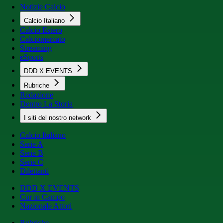
Notizie Calcio
Calcio Italiano
Calcio Estero
Calciomercato
Streaming
eSports
DDD X EVENTS
Rubriche
Redazione
Dentro La Storia
I siti del nostro network
Calcio Italiano
Serie A
Serie B
Serie C
Dilettanti
DDD X EVENTS
Cur in Campo
Nazionale Attori
Rubriche