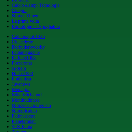
Calcio &amp; Tecnologia
Cinegol
Nomen Omen
La prima volta
Etimologie da Spogliatoio
Calcionapoli1926
Cittaceleste
Derbyderbyderby
Fantamagazine
FCInter1908
Forzaroma
Golssip
Hellas1903
Ilmilanista
Juvenews
Mediagol
Milanistichannel
Mondoudinese
Notiziecalciomercato
Numericalcio
Padovasport
Pianetamilan
SOS Fanta
Toronews