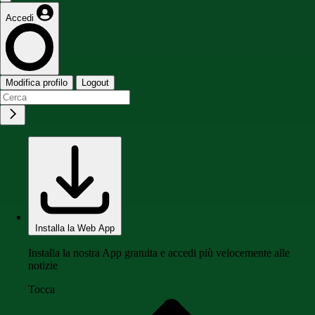
Accedi
Modifica profilo
Logout
Installa la Web App
Installa la nostra App gratuita e accedi più velocemente alle
notizie
Tocca