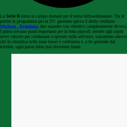
La
Serie B
torna in campo domani per il turno infrasettimanale. Tra le
partite in programma per la 35^ giornata spicca il derby emiliano
Modena - Reggiana
, due squadre con obiettivi completamente diversi.
I primi cercano punti importanti per la lotta playoff, mentre agli ospiti
serve vincere per continuare a sperare nella salvezza, soprattutto adesso
che la classifica nelle zone basse è cortissima e, a tre giornate dal
termine, ogni passo falso può diventare fatale.