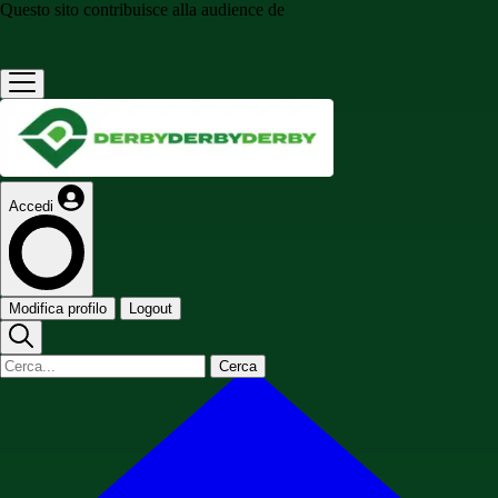
Questo sito contribuisce alla audience de
Accedi
Modifica profilo
Logout
Cerca