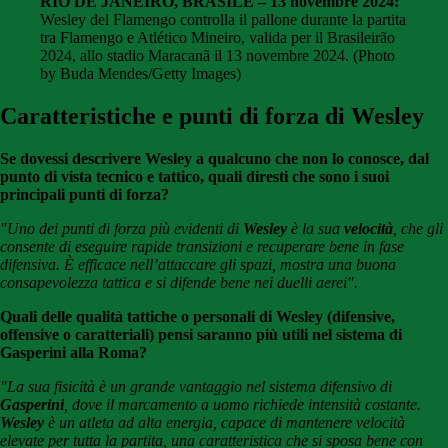
RIO DE JANEIRO, BRASILE – 13 novembre 2024:
Wesley del Flamengo controlla il pallone durante la partita
tra Flamengo e Atlético Mineiro, valida per il Brasileirão
2024, allo stadio Maracanã il 13 novembre 2024. (Photo
by Buda Mendes/Getty Images)
Caratteristiche e punti di forza di Wesley
Se dovessi descrivere Wesley a qualcuno che non lo conosce, dal
punto di vista tecnico e tattico, quali diresti che sono i suoi
principali punti di forza?
"Uno dei punti di forza più evidenti di
Wesley
è la sua
velocità
, che gli
consente di eseguire rapide transizioni e recuperare bene in fase
difensiva. È efficace nell’attaccare gli spazi, mostra una buona
consapevolezza tattica e si difende bene nei duelli aerei".
Quali delle qualità tattiche o personali di Wesley (difensive,
offensive o caratteriali) pensi saranno più utili nel sistema di
Gasperini alla Roma?
"La sua fisicità è un grande vantaggio nel sistema difensivo di
Gasperini
, dove il marcamento a uomo richiede intensità costante.
Wesley
è un atleta ad alta energia, capace di mantenere velocità
elevate per tutta la partita, una caratteristica che si sposa bene con