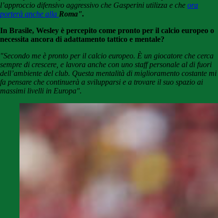
l’approccio difensivo aggressivo che Gasperini utilizza e che
ora
porterà anche alla
Roma".
In Brasile, Wesley è percepito come pronto per il calcio europeo o
necessita ancora di adattamento tattico e mentale?
"Secondo me è pronto per il calcio europeo. È un giocatore che cerca
sempre di crescere, e lavora anche con uno staff personale al di fuori
dell’ambiente del club. Questa mentalità di miglioramento costante mi
fa pensare che continuerà a svilupparsi e a trovare il suo spazio ai
massimi livelli in Europa".