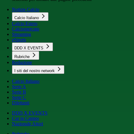
Notizie Calcio
Calcio Italiano
Calcio Estero
Calciomercato
Streaming
eSports
DDD X EVENTS
Rubriche
Redazione
I siti del nostro network
Calcio Italiano
Serie A
Serie B
Serie C
Dilettanti
DDD X EVENTS
Cur in Campo
Nazionale Attori
Rubriche