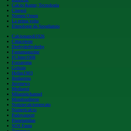
Calcio &amp; Tecnologia
Cinegol
Nomen Omen
La prima volta
Etimologie da Spogliatoio
Calcionapoli1926
Cittaceleste
Derbyderbyderby
Fantamagazine
FCInter1908
Forzaroma
Golssip
Hellas1903
Ilmilanista
Juvenews
Mediagol
Milanistichannel
Mondoudinese
Notiziecalciomercato
Numericalcio
Padovasport
Pianetamilan
SOS Fanta
Toronews