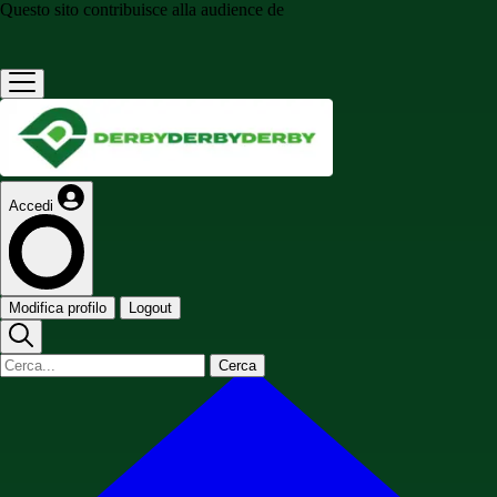
Questo sito contribuisce alla audience de
Accedi
Modifica profilo
Logout
Cerca