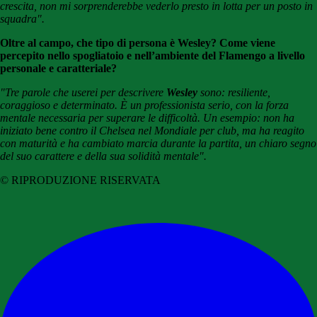
crescita, non mi sorprenderebbe vederlo presto in lotta per un posto in
squadra".
Oltre al campo, che tipo di persona è Wesley? Come viene
percepito nello spogliatoio e nell’ambiente del Flamengo a livello
personale e caratteriale?
"Tre parole che userei per descrivere
Wesley
sono: resiliente,
coraggioso e determinato. È un professionista serio, con la forza
mentale necessaria per superare le difficoltà. Un esempio: non ha
iniziato bene contro il Chelsea nel Mondiale per club, ma ha reagito
con maturità e ha cambiato marcia durante la partita, un chiaro segno
del suo carattere e della sua solidità mentale".
© RIPRODUZIONE RISERVATA