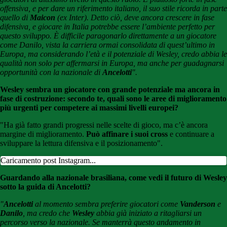
offensiva, e per dare un riferimento italiano, il suo stile ricorda in parte
quello di
Maicon
(ex Inter). Detto ciò, deve ancora crescere in fase
difensiva, e giocare in Italia potrebbe essere l’ambiente perfetto per
questo sviluppo. È difficile paragonarlo direttamente a un giocatore
come Danilo, vista la carriera ormai consolidata di quest’ultimo in
Europa, ma considerando l’età e il potenziale di Wesley, credo abbia le
qualità non solo per affermarsi in Europa, ma anche per guadagnarsi
opportunità con la nazionale di
Ancelotti
".
Wesley sembra un giocatore con grande potenziale ma ancora in
fase di costruzione: secondo te, quali sono le aree di miglioramento
più urgenti per competere ai massimi livelli europei?
"Ha già fatto grandi progressi nelle scelte di gioco, ma c’è ancora
margine di miglioramento.
Può affinare i suoi cross
e continuare a
sviluppare la lettura difensiva e il posizionamento".
Caricamento post Instagram...
Guardando alla nazionale brasiliana, come vedi il futuro di Wesley
sotto la guida di Ancelotti?
"
Ancelotti
al momento sembra preferire giocatori come
Vanderson
e
Danilo
, ma credo che
Wesley
abbia già iniziato a ritagliarsi un
percorso verso la nazionale. Se manterrà questo andamento in