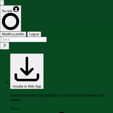
Accedi
Modifica profilo
Logout
Installa la Web App
Installa la nostra App gratuita e accedi più velocemente alle
notizie
Tocca