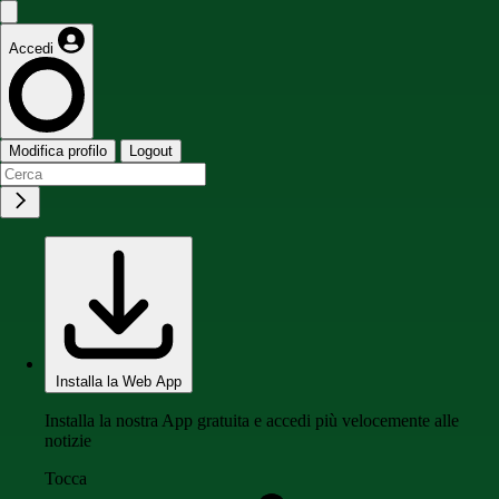
Accedi
Modifica profilo
Logout
Installa la Web App
Installa la nostra App gratuita e accedi più velocemente alle
notizie
Tocca