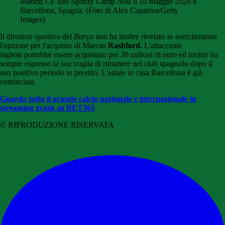
Madrid CF allo Spotify Camp Nou il 10 maggio 2026 a
Barcellona, ​​Spagna. (Foto di Alex Caparros/Getty
Images)
Il direttore sportivo del
Barça
non ha inoltre rivelato se eserciteranno
l'opzione per l'acquisto di
Marcus
Rashford.
L'attaccante
inglese
potrebbe essere acquistato per 30 milioni di euro ed inoltre ha
sempre espresso la sua voglia di rimanere nel club spagnolo dopo il
suo positivo periodo in prestito. L'estate in casa Barcellona è già
cominciata.
Guarda tutto il grande calcio nazionale e internazionale in
streaming gratis su BET365
© RIPRODUZIONE RISERVATA