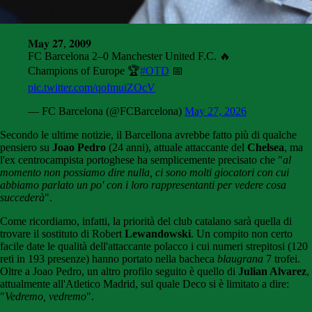
𝐌𝐚𝐲 𝟐𝟕, 𝟐𝟎𝟎𝟗
FC Barcelona 2–0 Manchester United F.C. 🔥
Champions of Europe 🏆
#OTD
📅
pic.twitter.com/qofmuiZOcV
— FC Barcelona (@FCBarcelona)
May 27, 2026
Secondo le ultime notizie, il Barcellona avrebbe fatto più di qualche
pensiero su
Joao Pedro
(24 anni), attuale attaccante del
Chelsea
, ma
l'ex centrocampista portoghese ha semplicemente precisato che "
al
momento non possiamo dire nulla, ci sono molti giocatori con cui
abbiamo parlato un po' con i loro rappresentanti per vedere cosa
succederà
".
Come ricordiamo, infatti, la priorità del club catalano sarà quella di
trovare il sostituto di Robert
Lewandowski
. Un compito non certo
facile date le qualità dell'attaccante polacco i cui numeri strepitosi (120
reti in 193 presenze) hanno portato nella bacheca
blaugrana
7 trofei.
Oltre a Joao Pedro, un altro profilo seguito è quello di
Julian Alvarez
,
attualmente all'Atletico Madrid, sul quale Deco si è limitato a dire:
"
Vedremo, vedremo
".