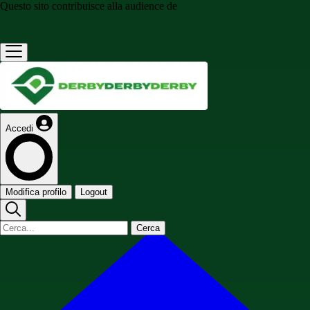
Questo sito contribuisce alla audience de
Accedi
Modifica profilo
Logout
Cerca