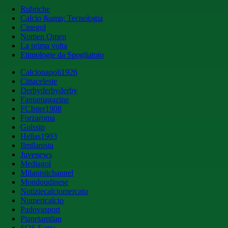
Rubriche
Calcio &amp; Tecnologia
Cinegol
Nomen Omen
La prima volta
Etimologie da Spogliatoio
Calcionapoli1926
Cittaceleste
Derbyderbyderby
Fantamagazine
FCInter1908
Forzaroma
Golssip
Hellas1903
Ilmilanista
Juvenews
Mediagol
Milanistichannel
Mondoudinese
Notiziecalciomercato
Numericalcio
Padovasport
Pianetamilan
SOS Fanta