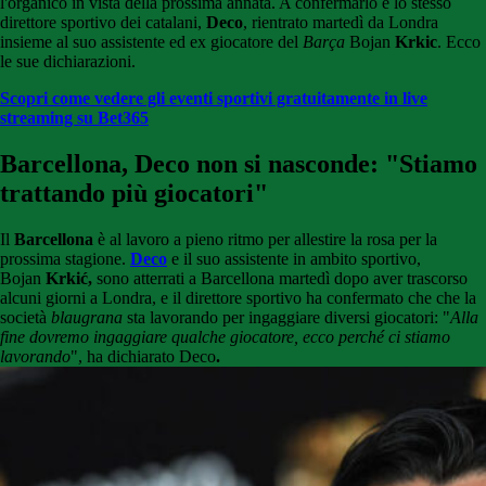
l'organico in vista della prossima annata. A confermarlo è lo stesso
direttore sportivo dei catalani,
Deco
, rientrato martedì da Londra
insieme al suo assistente ed ex giocatore del
Barça
Bojan
Krkic
. Ecco
le sue dichiarazioni.
Scopri come vedere gli eventi sportivi gratuitamente in live
streaming su Bet365
Barcellona, Deco non si nasconde: "Stiamo
trattando più giocatori"
Il
Barcellona
è al lavoro a pieno ritmo per allestire la rosa per la
prossima stagione.
Deco
e il suo assistente in ambito sportivo,
Bojan
Krkić,
sono atterrati a Barcellona martedì dopo aver trascorso
alcuni giorni a Londra, e il direttore sportivo ha confermato che che la
società
blaugrana
sta lavorando per ingaggiare diversi giocatori: "
Alla
fine dovremo ingaggiare qualche giocatore, ecco perché ci stiamo
lavorando
", ha dichiarato Deco
.