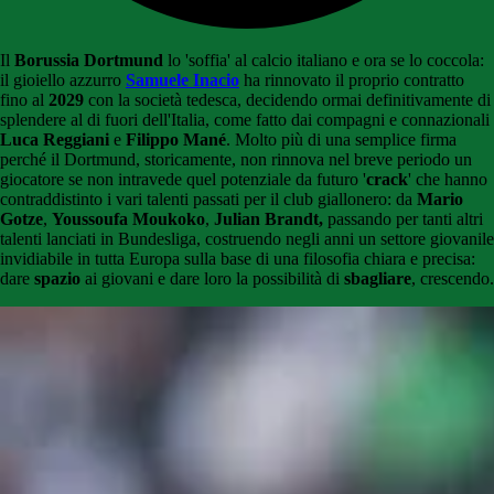
Il
Borussia Dortmund
lo 'soffia' al calcio italiano e ora se lo coccola:
il gioiello azzurro
Samuele Inacio
ha rinnovato il proprio contratto
fino al
2029
con la società tedesca, decidendo ormai definitivamente di
splendere al di fuori dell'Italia, come fatto dai compagni e connazionali
Luca Reggiani
e
Filippo Mané
. Molto più di una semplice firma
perché il Dortmund, storicamente, non rinnova nel breve periodo un
giocatore se non intravede quel potenziale da futuro '
crack
' che hanno
contraddistinto i vari talenti passati per il club giallonero: da
Mario
Gotze
,
Youssoufa Moukoko
,
Julian Brandt,
passando per tanti altri
talenti lanciati in Bundesliga, costruendo negli anni un settore giovanile
invidiabile in tutta Europa sulla base di una filosofia chiara e precisa:
dare
spazio
ai giovani e dare loro la possibilità di
sbagliare
, crescendo.