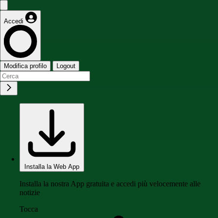
Accedi
Modifica profilo
Logout
Installa la Web App
Installa la nostra App gratuita e accedi più velocemente alle
notizie
Tocca