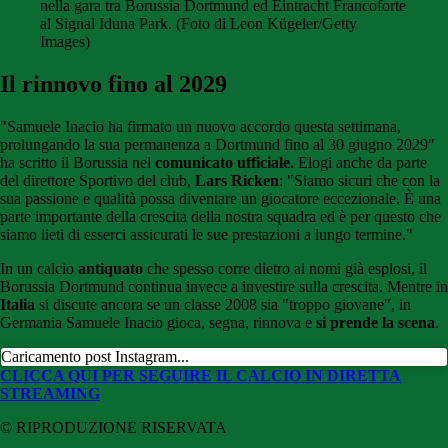
nella gara tra Borussia Dortmund ed Eintracht Francoforte
al Signal Iduna Park. (Foto di Leon Kügeler/Getty
Images)
Il rinnovo fino al 2029
"Samuele Inacio ha firmato un nuovo accordo questa settimana,
prolungando la sua permanenza a Dortmund fino al 30 giugno 2029"
ha scritto il Borussia nel
comunicato ufficiale.
Elogi anche da parte
del direttore Sportivo del club,
Lars Ricken
: "Siamo sicuri che con la
sua passione e qualità possa diventare un giocatore eccezionale. È una
parte importante della crescita della nostra squadra ed è per questo che
siamo lieti di esserci assicurati le sue prestazioni a lungo termine."
In un calcio
antiquato
che spesso corre dietro ai nomi già esplosi, il
Borussia Dortmund continua invece a investire sulla crescita. Mentre in
Italia
si discute ancora se un classe 2008 sia "troppo giovane", in
Germania Samuele Inacio gioca, segna, rinnova e
si prende la scena
.
Caricamento post Instagram...
CLICCA QUI PER SEGUIRE IL CALCIO IN DIRETTA
STREAMING
© RIPRODUZIONE RISERVATA