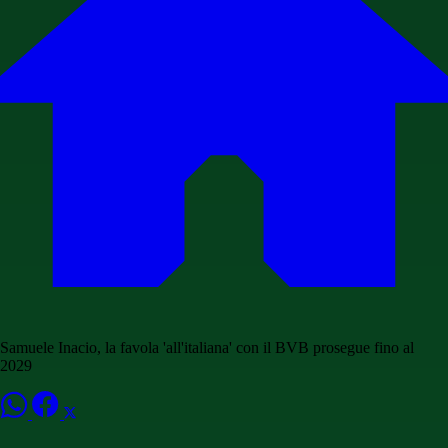
Samuele Inacio, la favola 'all'italiana' con il BVB prosegue fino al
2029