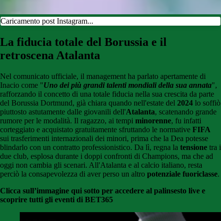
Caricamento post Instagram...
La fiducia totale del Borussia e il
retroscena Atalanta
Nel comunicato ufficiale, il management ha parlato apertamente di
Inacio come "
Uno dei più grandi talenti
m
ondiali della sua annata
",
rafforzando il concetto di una totale fiducia nella sua crescita da parte
del Borussia Dortmund, già chiara quando nell'estate del
2024
lo soffiò
piuttosto astutamente dalle giovanili dell'
Atalanta
, scatenando grande
rumore per le modalità. Il ragazzo, ai tempi
minorenne
, fu infatti
corteggiato e acquistato gratuitamente sfruttando le normative
FIFA
sui trasferimenti internazionali dei minori, prima che la Dea potesse
blindarlo con un contratto professionistico. Da lì, regna la
tensione
tra i
due club, esplosa durante i doppi confronti di Champions, ma che ad
oggi non cambia gli scenari. All'Atalanta e al calcio italiano, resta
perciò la consapevolezza di aver perso un altro
potenziale fuoriclasse
.
Clicca sull’immagine qui sotto per accedere al palinsesto live e
scoprire tutti gli eventi di BET365