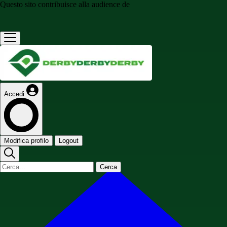
Questo sito contribuisce alla audience de
Accedi
Modifica profilo
Logout
Cerca