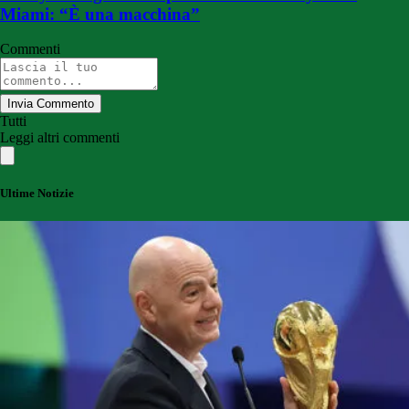
Miami: “È una macchina”
Commenti
Invia Commento
Tutti
Leggi altri commenti
Ultime Notizie