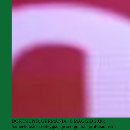
DORTMUND, GERMANIA - 8 MAGGIO 2026:
Samuele Inácio festeggia il primo gol tra i professionisti