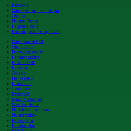
Rubriche
Calcio &amp; Tecnologia
Cinegol
Nomen Omen
La prima volta
Etimologie da Spogliatoio
Calcionapoli1926
Cittaceleste
Derbyderbyderby
Fantamagazine
FCInter1908
Forzaroma
Golssip
Hellas1903
Ilmilanista
Juvenews
Mediagol
Milanistichannel
Mondoudinese
Notiziecalciomercato
Numericalcio
Padovasport
Pianetamilan
SOS Fanta