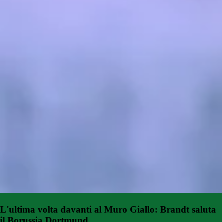
L'ultima volta davanti al Muro Giallo: Brandt saluta
il Borussia Dortmund