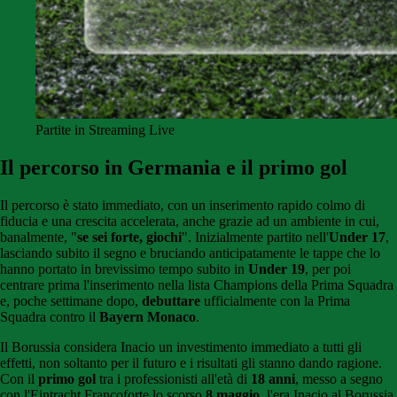
Partite in Streaming Live
Il percorso in Germania e il primo gol
Il percorso è stato immediato, con un inserimento rapido colmo di
fiducia e una crescita accelerata, anche grazie ad un ambiente in cui,
banalmente, "
se sei forte, giochi
". Inizialmente partito nell'
Under 17
,
lasciando subito il segno e bruciando anticipatamente le tappe che lo
hanno portato in brevissimo tempo subito in
Under 19
, per poi
centrare prima l'inserimento nella lista Champions della Prima Squadra
e, poche settimane dopo,
debuttare
ufficialmente con la Prima
Squadra contro il
Bayern Monaco
.
Il Borussia considera Inacio un investimento immediato a tutti gli
effetti, non soltanto per il futuro e i risultati gli stanno dando ragione.
Con il
primo gol
tra i professionisti all'età di
18 anni
, messo a segno
con l'Eintracht Francoforte lo scorso
8 maggio
, l'era Inacio al Borussia