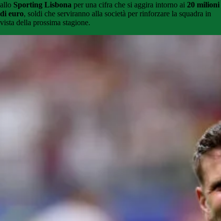
allo
Sporting Lisbona
per una cifra che si aggira intorno ai
20 milioni
di euro
, soldi che serviranno alla società per rinforzare la squadra in
vista della prossima stagione.