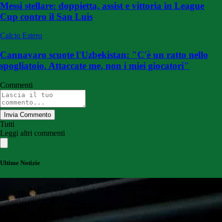
Messi stellare: doppietta, assist e vittoria in League
Cup contro il San Luis
Calcio Estero
Cannavaro scuote l'Uzbekistan: "C'è un ratto nello
spogliatoio. Attaccate me, non i miei giocatori"
Commenti
Invia Commento
Tutti
Leggi altri commenti
Ultime Notizie