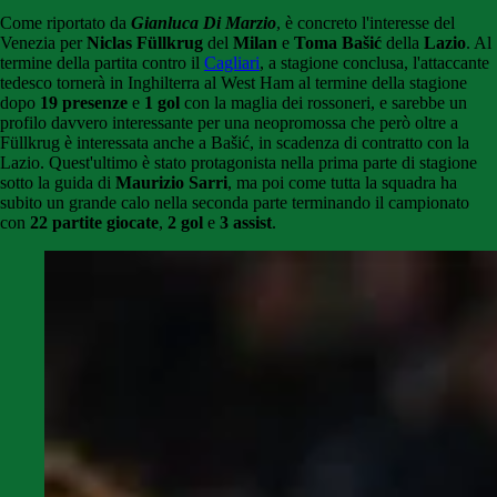
Come riportato da
Gianluca Di Marzio
, è concreto l'interesse del
Venezia per
Niclas Füllkrug
del
Milan
e
Toma Bašić
della
Lazio
. Al
termine della partita contro il
Cagliari
, a stagione conclusa, l'attaccante
tedesco tornerà in Inghilterra al West Ham al termine della stagione
dopo
19 presenze
e
1 gol
con la maglia dei rossoneri, e sarebbe un
profilo davvero interessante per una neopromossa che però oltre a
Füllkrug è interessata anche a Bašić, in scadenza di contratto con la
Lazio. Quest'ultimo è stato protagonista nella prima parte di stagione
sotto la guida di
Maurizio Sarri
, ma poi come tutta la squadra ha
subito un grande calo nella seconda parte terminando il campionato
con
22 partite giocate
,
2 gol
e
3 assist
.