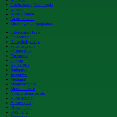
Calcio &amp; Tecnologia
Cinegol
Nomen Omen
La prima volta
Etimologie da Spogliatoio
Calcionapoli1926
Cittaceleste
Derbyderbyderby
Fantamagazine
FCInter1908
Forzaroma
Golssip
Hellas1903
Ilmilanista
Juvenews
Mediagol
Milanistichannel
Mondoudinese
Notiziecalciomercato
Numericalcio
Padovasport
Pianetamilan
SOS Fanta
Toronews