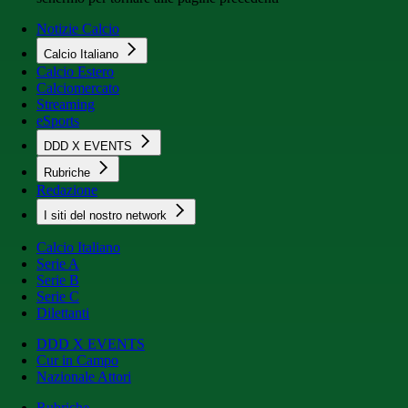
Notizie Calcio
Calcio Italiano
Calcio Estero
Calciomercato
Streaming
eSports
DDD X EVENTS
Rubriche
Redazione
I siti del nostro network
Calcio Italiano
Serie A
Serie B
Serie C
Dilettanti
DDD X EVENTS
Cur in Campo
Nazionale Attori
Rubriche