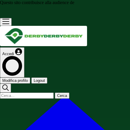
Questo sito contribuisce alla audience de
Accedi
Modifica profilo
Logout
Cerca