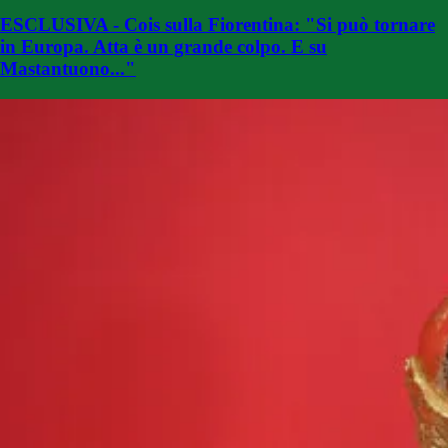
ESCLUSIVA - Cois sulla Fiorentina: "Si può tornare
in Europa. Atta è un grande colpo. E su
Mastantuono..."