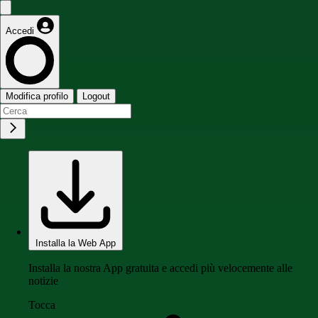
Accedi
Modifica profilo
Logout
Installa la Web App
Installa la nostra App gratuita e accedi più velocemente alle
notizie
Tocca