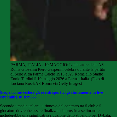
PARMA, ITALIA - 10 MAGGIO: L'allenatore della AS
Roma Giovanni Piero Gasperini celebra durante la partita
di Serie A tra Parma Calcio 1913 e AS Roma allo Stadio
Ennio Tardini il 10 maggio 2026 a Parma, Italia. (Foto di
Luciano Rossi/AS Roma via Getty Images)
Scopri come vedere gli eventi sportivi gratuitamente in live
streaming su Bet365
Secondo i media italiani, il rinnovo del contratto tra il club e il
giocatore dovrebbe essere finalizzato la prossima settimana e
includerebbe una significativa riduzione dello stipendio per Dybala,