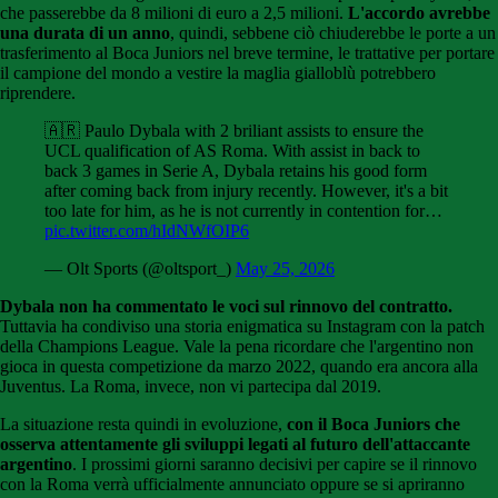
che passerebbe da 8 milioni di euro a 2,5 milioni.
L'accordo avrebbe
una durata di un anno
, quindi, sebbene ciò chiuderebbe le porte a un
trasferimento al Boca Juniors nel breve termine, le trattative per portare
il campione del mondo a vestire la maglia gialloblù potrebbero
riprendere.
🇦🇷 Paulo Dybala with 2 briliant assists to ensure the
UCL qualification of AS Roma. With assist in back to
back 3 games in Serie A, Dybala retains his good form
after coming back from injury recently. However, it's a bit
too late for him, as he is not currently in contention for…
pic.twitter.com/hIdNWfOIP6
— Olt Sports (@oltsport_)
May 25, 2026
Dybala non ha commentato le voci sul rinnovo del contratto.
Tuttavia ha condiviso una storia enigmatica su Instagram con la patch
della Champions League. Vale la pena ricordare che l'argentino non
gioca in questa competizione da marzo 2022, quando era ancora alla
Juventus. La Roma, invece, non vi partecipa dal 2019.
La situazione resta quindi in evoluzione,
con il Boca Juniors che
osserva attentamente gli sviluppi legati al futuro dell'attaccante
argentino
. I prossimi giorni saranno decisivi per capire se il rinnovo
con la Roma verrà ufficialmente annunciato oppure se si apriranno