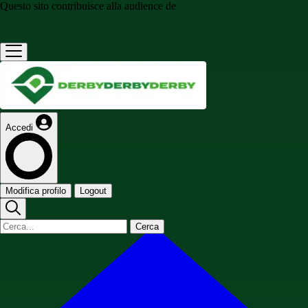
Questo sito contribuisce alla audience de
Accedi
Modifica profilo
Logout
Cerca