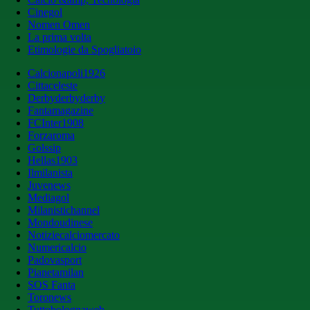
Cinegol
Nomen Omen
La prima volta
Etimologie da Spogliatoio
Calcionapoli1926
Cittaceleste
Derbyderbyderby
Fantamagazine
FCInter1908
Forzaroma
Golssip
Hellas1903
Ilmilanista
Juvenews
Mediagol
Milanistichannel
Mondoudinese
Notiziecalciomercato
Numericalcio
Padovasport
Pianetamilan
SOS Fanta
Toronews
Tuttobolognaweb