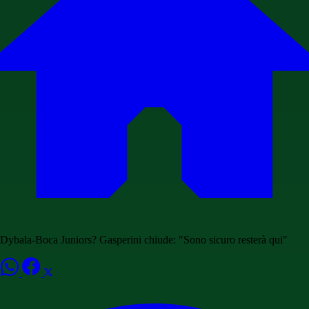
Dybala-Boca Juniors? Gasperini chiude: "Sono sicuro resterà qui"