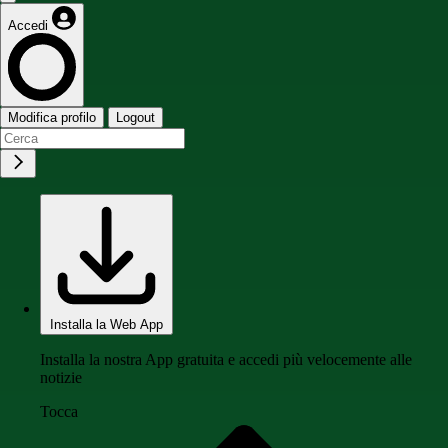
Accedi
Modifica profilo
Logout
Installa la Web App
Installa la nostra App gratuita e accedi più velocemente alle
notizie
Tocca