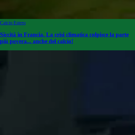
Calcio Estero
Siccità in Francia. La crisi climatica colpisce la parte
più povera... anche del calcio!