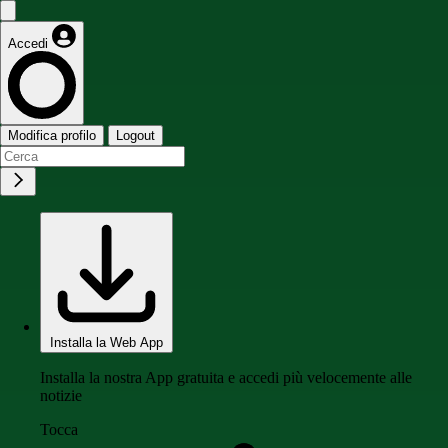
Accedi
Modifica profilo
Logout
Installa la Web App
Installa la nostra App gratuita e accedi più velocemente alle
notizie
Tocca