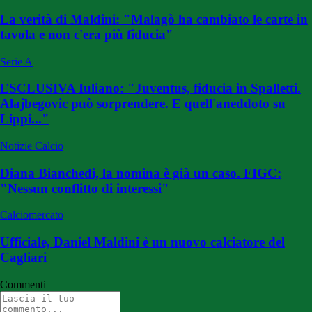
La verità di Maldini: "Malagò ha cambiato le carte in
tavola e non c'era più fiducia"
Serie A
ESCLUSIVA Iuliano: "Juventus, fiducia in Spalletti.
Alajbegovic può sorprendere. E quell'aneddoto su
Lippi..."
Notizie Calcio
Diana Bianchedi, la nomina è già un caso. FIGC:
"Nessun conflitto di interessi"
Calciomercato
Ufficiale, Daniel Maldini è un nuovo calciatore del
Cagliari
Commenti