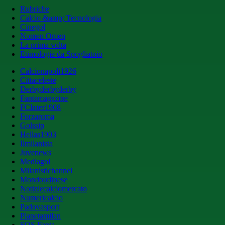
Rubriche
Calcio &amp; Tecnologia
Cinegol
Nomen Omen
La prima volta
Etimologie da Spogliatoio
Calcionapoli1926
Cittaceleste
Derbyderbyderby
Fantamagazine
FCInter1908
Forzaroma
Golssip
Hellas1903
Ilmilanista
Juvenews
Mediagol
Milanistichannel
Mondoudinese
Notiziecalciomercato
Numericalcio
Padovasport
Pianetamilan
SOS Fanta