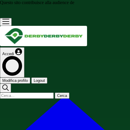
Questo sito contribuisce alla audience de
Accedi
Modifica profilo
Logout
Cerca