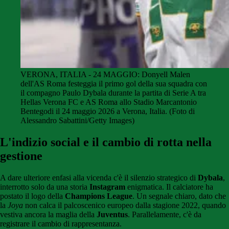
VERONA, ITALIA - 24 MAGGIO: Donyell Malen
dell'AS Roma festeggia il primo gol della sua squadra con
il compagno Paulo Dybala durante la partita di Serie A tra
Hellas Verona FC e AS Roma allo Stadio Marcantonio
Bentegodi il 24 maggio 2026 a Verona, Italia. (Foto di
Alessandro Sabattini/Getty Images)
L'indizio social e il cambio di rotta nella
gestione
A dare ulteriore enfasi alla vicenda c'è il silenzio strategico di
Dybala
,
interrotto solo da una storia
Instagram
enigmatica. Il calciatore ha
postato il logo della
Champions League
. Un segnale chiaro, dato che
la
Joya
non calca il palcoscenico europeo dalla stagione 2022, quando
vestiva ancora la maglia della
Juventus
. Parallelamente, c'è da
registrare il cambio di rappresentanza.