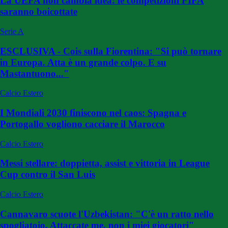
La UEFA non cambia idea: le competizioni FIFA
saranno boicottate
Serie A
ESCLUSIVA - Cois sulla Fiorentina: "Si può tornare
in Europa. Atta è un grande colpo. E su
Mastantuono..."
Calcio Estero
I Mondiali 2030 finiscono nel caos: Spagna e
Portogallo vogliono cacciare il Marocco
Calcio Estero
Messi stellare: doppietta, assist e vittoria in League
Cup contro il San Luis
Calcio Estero
Cannavaro scuote l'Uzbekistan: "C'è un ratto nello
spogliatoio. Attaccate me, non i miei giocatori"