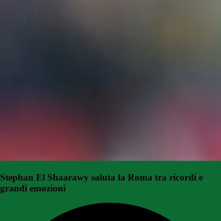
Stephan El Shaarawy saluta la Roma tra ricordi e
grandi emozioni