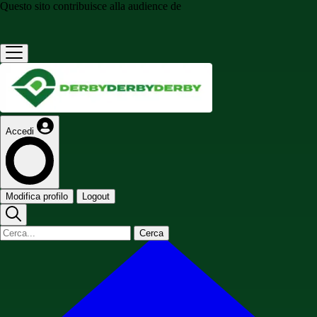
Questo sito contribuisce alla audience de
Accedi
Modifica profilo
Logout
Cerca