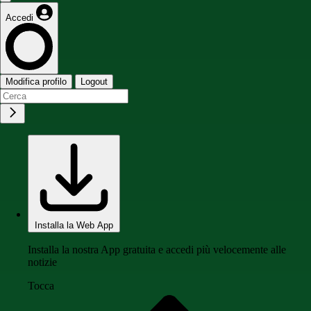
Accedi
Modifica profilo
Logout
Installa la Web App
Installa la nostra App gratuita e accedi più velocemente alle
notizie
Tocca