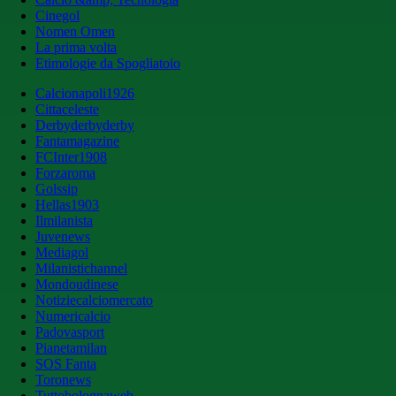
Cinegol
Nomen Omen
La prima volta
Etimologie da Spogliatoio
Calcionapoli1926
Cittaceleste
Derbyderbyderby
Fantamagazine
FCInter1908
Forzaroma
Golssip
Hellas1903
Ilmilanista
Juvenews
Mediagol
Milanistichannel
Mondoudinese
Notiziecalciomercato
Numericalcio
Padovasport
Pianetamilan
SOS Fanta
Toronews
Tuttobolognaweb