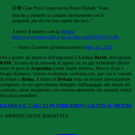
🟡🔴 Gian Piero Gasperini su Paulo Dybala "Sono
riuscito a metterlo in contatto direttamente con la
proprietà, piu di cosi non saprei che fare..."
A breve il rinnovo con la
#Roma
https://t.co/cmuayyzML8
pic.twitter.com/9OBTsZOwBr
— Marco Conterio (@marcoconterio)
May 24, 2026
Ora a gestire gli interessi dell'argentino è Kristian
Bereit
, dell'agenzia
KMB
. Si tratta di un network di agenti che ha già orchestrato diversi
arrivi di peso in
Argentina
(come Ander Herrera, Marcos Rojo e
Sergio Romero). Questa evoluzione conferma che, pur con la volontà
di restare a
Roma
, il futuro di
Dybala
resta un dossier internazionale
complesso, in cui ogni minimo dettaglio, dall'ingaggio alla durata del
contratto, viene monitorato con estrema attenzione dai massimi vertici
del calcio mondiale.
GUARDA IL CALCIO IN STREAMING GRATIS SU BET365
© RIPRODUZIONE RISERVATA