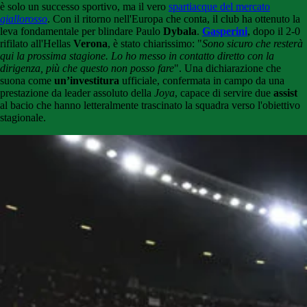
è solo un successo sportivo, ma il vero
spartiacque del mercato
giallorosso
. Con il ritorno nell'Europa che conta, il club ha ottenuto la
leva fondamentale per blindare Paulo
Dybala
.
Gasperini
, dopo il 2-0
rifilato all'Hellas
Verona
, è stato chiarissimo: "
Sono sicuro che resterà
qui la prossima stagione. Lo ho messo in contatto diretto con la
dirigenza, più che questo non posso fare
". Una dichiarazione che
suona come
un’investitura
ufficiale, confermata in campo da una
prestazione da leader assoluto della
Joya
, capace di servire due
assist
al bacio che hanno letteralmente trascinato la squadra verso l'obiettivo
stagionale.