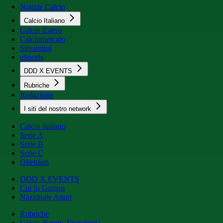
Notizie Calcio
Calcio Italiano
Calcio Estero
Calciomercato
Streaming
eSports
DDD X EVENTS
Rubriche
Redazione
I siti del nostro network
Calcio Italiano
Serie A
Serie B
Serie C
Dilettanti
DDD X EVENTS
Cur in Campo
Nazionale Attori
Rubriche
Calcio &amp; Tecnologia