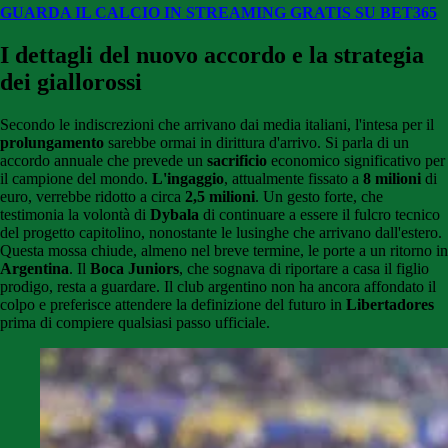
GUARDA IL CALCIO IN STREAMING GRATIS SU BET365
I dettagli del nuovo accordo e la strategia
dei giallorossi
Secondo le indiscrezioni che arrivano dai media italiani, l'intesa per il
prolungamento
sarebbe ormai in dirittura d'arrivo. Si parla di un
accordo annuale che prevede un
sacrificio
economico significativo per
il campione del mondo.
L'ingaggio
, attualmente fissato a
8 milioni
di
euro, verrebbe ridotto a circa
2,5 milioni
. Un gesto forte, che
testimonia la volontà di
Dybala
di continuare a essere il fulcro tecnico
del progetto capitolino, nonostante le lusinghe che arrivano dall'estero.
Questa mossa chiude, almeno nel breve termine, le porte a un ritorno in
Argentina
. Il
Boca Juniors
, che sognava di riportare a casa il figlio
prodigo, resta a guardare. Il club argentino non ha ancora affondato il
colpo e preferisce attendere la definizione del futuro in
Libertadores
prima di compiere qualsiasi passo ufficiale.