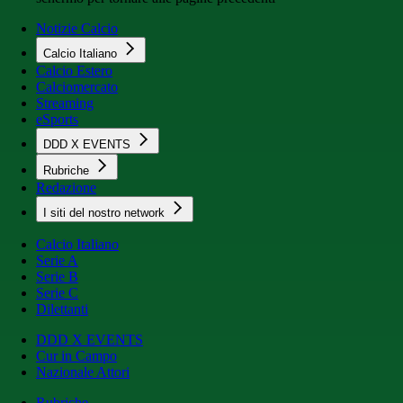
Notizie Calcio
Calcio Italiano
Calcio Estero
Calciomercato
Streaming
eSports
DDD X EVENTS
Rubriche
Redazione
I siti del nostro network
Calcio Italiano
Serie A
Serie B
Serie C
Dilettanti
DDD X EVENTS
Cur in Campo
Nazionale Attori
Rubriche