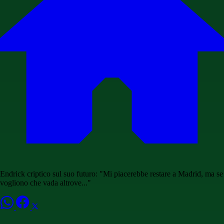
Endrick criptico sul suo futuro: "Mi piacerebbe restare a Madrid, ma se
vogliono che vada altrove..."