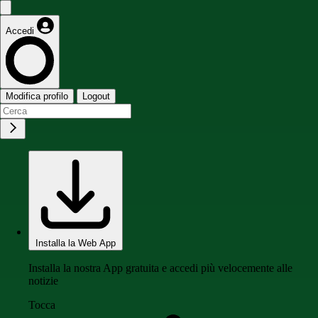
Accedi
Modifica profilo
Logout
Installa la Web App
Installa la nostra App gratuita e accedi più velocemente alle
notizie
Tocca