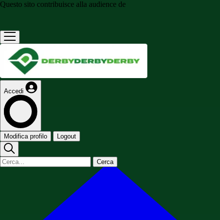
Questo sito contribuisce alla audience de
Accedi
Modifica profilo
Logout
Cerca