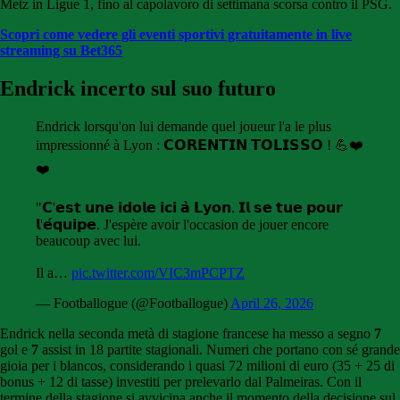
Metz in Ligue 1, fino al capolavoro di settimana scorsa contro il PSG.
Scopri come vedere gli eventi sportivi gratuitamente in live
streaming su Bet365
Endrick incerto sul suo futuro
Endrick lorsqu'on lui demande quel joueur l'a le plus
impressionné à Lyon : 𝗖𝗢𝗥𝗘𝗡𝗧𝗜𝗡 𝗧𝗢𝗟𝗜𝗦𝗦𝗢 ! 💪❤️
❤️
"𝗖'𝗲𝘀𝘁 𝘂𝗻𝗲 𝗶𝗱𝗼𝗹𝗲 𝗶𝗰𝗶 𝗮̀ 𝗟𝘆𝗼𝗻. 𝗜𝗹 𝘀𝗲 𝘁𝘂𝗲 𝗽𝗼𝘂𝗿
𝗹'𝗲́𝗾𝘂𝗶𝗽𝗲. J'espère avoir l'occasion de jouer encore
beaucoup avec lui.
Il a…
pic.twitter.com/VIC3mPCPTZ
— Footballogue (@Footballogue)
April 26, 2026
Endrick nella seconda metà di stagione francese ha messo a segno
7
gol e
7
assist in 18 partite stagionali. Numeri che portano con sé grande
gioia per i blancos, considerando i quasi 72 milioni di euro (35 + 25 di
bonus + 12 di tasse) investiti per prelevarlo dal Palmeiras. Con il
termine della stagione si avvicina anche il momento della decisione sul