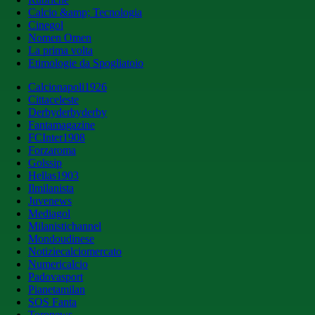
Calcio &amp; Tecnologia
Cinegol
Nomen Omen
La prima volta
Etimologie da Spogliatoio
Calcionapoli1926
Cittaceleste
Derbyderbyderby
Fantamagazine
FCInter1908
Forzaroma
Golssip
Hellas1903
Ilmilanista
Juvenews
Mediagol
Milanistichannel
Mondoudinese
Notiziecalciomercato
Numericalcio
Padovasport
Pianetamilan
SOS Fanta
Toronews