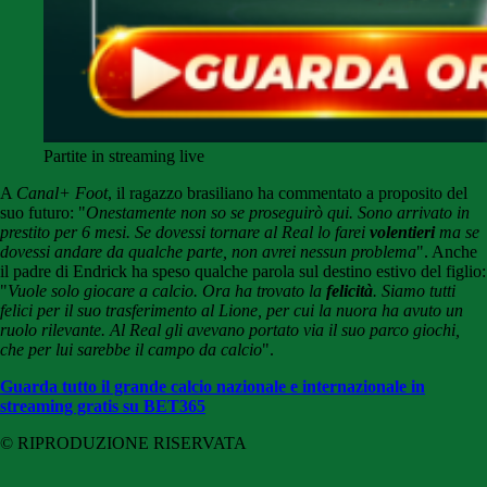
Partite in streaming live
A
Canal+ Foot
, il ragazzo brasiliano ha commentato a proposito del
suo futuro: "
Onestamente non so se proseguirò qui. Sono arrivato in
prestito per 6 mesi. Se dovessi tornare al Real lo farei
volentieri
ma se
dovessi andare da qualche parte, non avrei nessun problema
". Anche
il padre di Endrick ha speso qualche parola sul destino estivo del figlio:
"
Vuole solo giocare a calcio. Ora ha trovato la
felicità
. Siamo tutti
felici per il suo trasferimento al Lione, per cui la nuora ha avuto un
ruolo rilevante. Al Real gli avevano portato via il suo parco giochi,
che per lui sarebbe il campo da calcio
".
Guarda tutto il grande calcio nazionale e internazionale in
streaming gratis su BET365
© RIPRODUZIONE RISERVATA