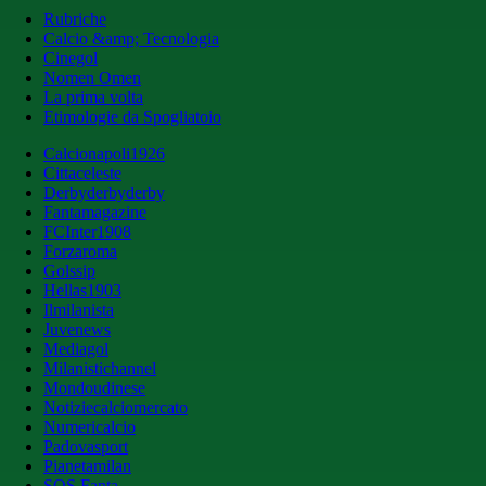
Rubriche
Calcio &amp; Tecnologia
Cinegol
Nomen Omen
La prima volta
Etimologie da Spogliatoio
Calcionapoli1926
Cittaceleste
Derbyderbyderby
Fantamagazine
FCInter1908
Forzaroma
Golssip
Hellas1903
Ilmilanista
Juvenews
Mediagol
Milanistichannel
Mondoudinese
Notiziecalciomercato
Numericalcio
Padovasport
Pianetamilan
SOS Fanta