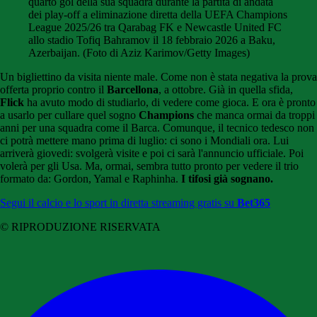
quarto gol della sua squadra durante la partita di andata
dei play-off a eliminazione diretta della UEFA Champions
League 2025/26 tra Qarabag FK e Newcastle United FC
allo stadio Tofiq Bahramov il 18 febbraio 2026 a Baku,
Azerbaijan. (Foto di Aziz Karimov/Getty Images)
Un bigliettino da visita niente male. Come non è stata negativa la prova
offerta proprio contro il
Barcellona
, a ottobre. Già in quella sfida,
Flick
ha avuto modo di studiarlo, di vedere come gioca. E ora è pronto
a usarlo per cullare quel sogno
Champions
che manca ormai da troppi
anni per una squadra come il Barca. Comunque, il tecnico tedesco non
ci potrà mettere mano prima di luglio: ci sono i Mondiali ora. Lui
arriverà giovedi: svolgerà visite e poi ci sarà l'annuncio ufficiale. Poi
volerà per gli Usa. Ma, ormai, sembra tutto pronto per vedere il trio
formato da: Gordon, Yamal e Raphinha.
I tifosi già sognano.
Segui il calcio e lo sport in diretta streaming gratis su
Bet365
© RIPRODUZIONE RISERVATA