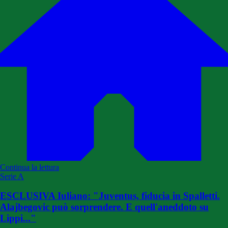
Continua la lettura
Serie A
ESCLUSIVA Iuliano: "Juventus, fiducia in Spalletti.
Alajbegovic può sorprendere. E quell'aneddoto su
Lippi..."