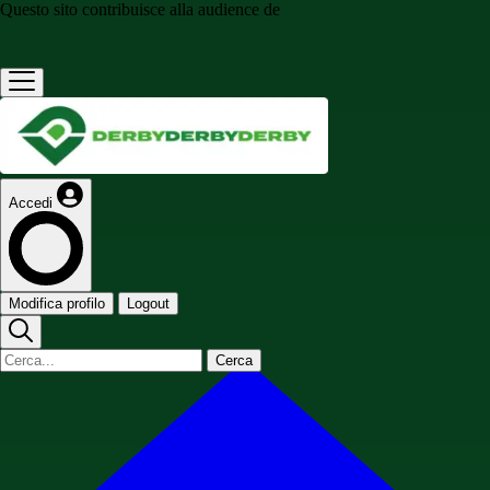
Questo sito contribuisce alla audience de
Accedi
Modifica profilo
Logout
Cerca