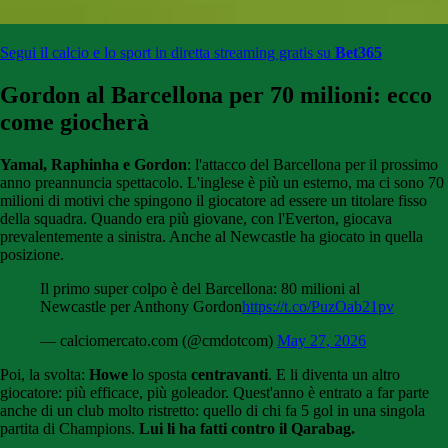
Segui il calcio e lo sport in diretta streaming gratis su
Bet365
Gordon al Barcellona per 70 milioni: ecco
come giocherà
Yamal, Raphinha e Gordon
: l'attacco del Barcellona per il prossimo
anno preannuncia spettacolo. L'inglese è più un esterno, ma ci sono 70
milioni di motivi che spingono il giocatore ad essere un titolare fisso
della squadra. Quando era più giovane, con l'Everton, giocava
prevalentemente a sinistra. Anche al Newcastle ha giocato in quella
posizione.
Il primo super colpo è del Barcellona: 80 milioni al
Newcastle per Anthony Gordon
https://t.co/PuzOab21pv
— calciomercato.com (@cmdotcom)
May 27, 2026
Poi, la svolta:
Howe
lo sposta
centravanti
. E li diventa un altro
giocatore: più efficace, più goleador. Quest'anno è entrato a far parte
anche di un club molto ristretto: quello di chi fa 5 gol in una singola
partita di Champions.
Lui li ha fatti contro il Qarabag.