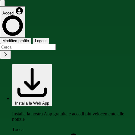
Accedi
Modifica profilo
Logout
Installa la Web App
Installa la nostra App gratuita e accedi più velocemente alle
notizie
Tocca