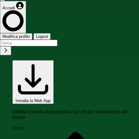
Accedi
Modifica profilo
Logout
Installa la Web App
Installa la nostra App gratuita e accedi più velocemente alle
notizie
Tocca