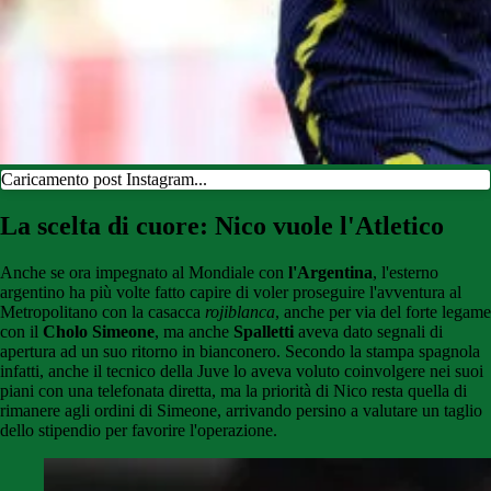
Caricamento post Instagram...
La scelta di cuore: Nico vuole l'Atletico
Anche se ora impegnato al Mondiale con
l'Argentina
, l'esterno
argentino ha più volte fatto capire di voler proseguire l'avventura al
Metropolitano con la casacca
rojiblanca
, anche per via del forte legame
con il
Cholo Simeone
, ma anche
Spalletti
aveva dato segnali di
apertura ad un suo ritorno in bianconero. Secondo la stampa spagnola
infatti, anche il tecnico della Juve lo aveva voluto coinvolgere nei suoi
piani con una telefonata diretta, ma la priorità di Nico resta quella di
rimanere agli ordini di Simeone, arrivando persino a valutare un taglio
dello stipendio per favorire l'operazione.