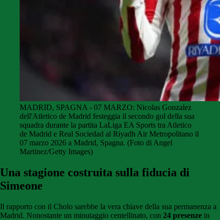
MADRID, SPAGNA - 07 MARZO: Nicolas Gonzalez
dell'Atletico de Madrid festeggia il secondo gol della sua
squadra durante la partita LaLiga EA Sports tra Atletico
de Madrid e Real Sociedad al Riyadh Air Metropolitano il
07 marzo 2026 a Madrid, Spagna. (Foto di Angel
Martinez/Getty Images)
Una stagione costruita sulla fiducia di
Simeone
Il rapporto con il Cholo sarebbe la vera chiave della sua permanenza a
Madrid. Nonostante un minutaggio centellinato, con
24 presenze
in