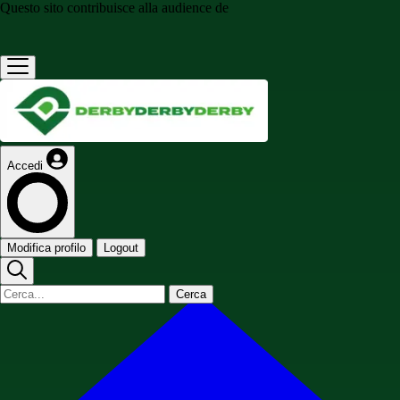
Questo sito contribuisce alla audience de
Accedi
Modifica profilo
Logout
Cerca