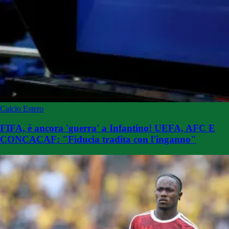
Calcio Estero
FIFA, è ancora 'guerra' a Infantino! UEFA, AFC E
CONCACAF: "Fiducia tradita con l'inganno"