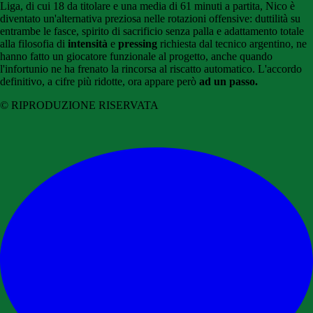
Liga, di cui 18 da titolare e una media di 61 minuti a partita, Nico è
diventato un'alternativa preziosa nelle rotazioni offensive: duttilità su
entrambe le fasce, spirito di sacrificio senza palla e adattamento totale
alla filosofia di
intensità
e
pressing
richiesta dal tecnico argentino, ne
hanno fatto un giocatore funzionale al progetto, anche quando
l'infortunio ne ha frenato la rincorsa al riscatto automatico. L'accordo
definitivo, a cifre più ridotte, ora appare però
ad un passo.
© RIPRODUZIONE RISERVATA