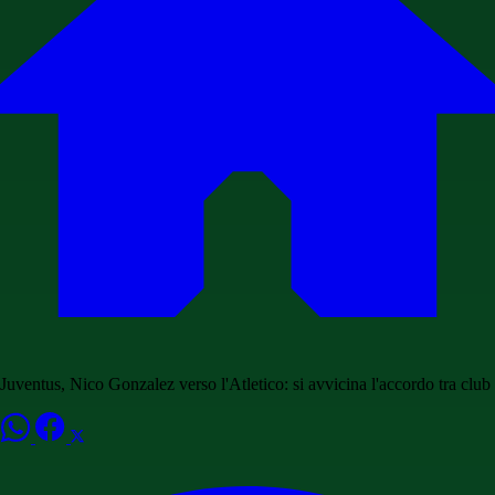
Juventus, Nico Gonzalez verso l'Atletico: si avvicina l'accordo tra club