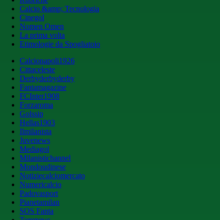
Calcio &amp; Tecnologia
Cinegol
Nomen Omen
La prima volta
Etimologie da Spogliatoio
Calcionapoli1926
Cittaceleste
Derbyderbyderby
Fantamagazine
FCInter1908
Forzaroma
Golssip
Hellas1903
Ilmilanista
Juvenews
Mediagol
Milanistichannel
Mondoudinese
Notiziecalciomercato
Numericalcio
Padovasport
Pianetamilan
SOS Fanta
Toronews