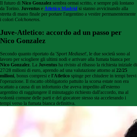
Il futuro di
Nico Gonzalez
sembra ormai scritto, e sempre più lontano
da Torino.
Juventus
e
Atletico
Madrid
si stanno avvicinando alla
stretta di mano finale per portare l'argentino a vestire permanentemente
i colori
Colchoneros
.
Juve-Atletico: accordo ad un passo per
Nico Gonzalez
Secondo quanto riportato da '
Sport Mediaset
', le due società sono al
lavoro per sciogliere gli ultimi nodi e arrivare alla fumata bianca per
Nico Gonzalez
. La
Juventus
ha rivisto al ribasso la richiesta iniziale di
27/28 milioni di euro, aprendo ad una valutazione attorno ai
22/25
milioni
, bonus compresi e
l'Atletico
spinge per chiudere in tempi brevi
l'operazione. Il riscatto obbligatorio pattuito la scorsa estate non era
scattato a causa di un infortunio che aveva impedito all'esterno
argentino di raggiungere il minutaggio richiesto dall'accordo, ma al
volontà comune delle parti e del giocatore stesso sta accelerando i
tempi verso la fumata bianca definitiva.