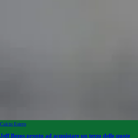
Calcio Estero
Jeff Bezos pronto ad acquistare un terzo delle quote