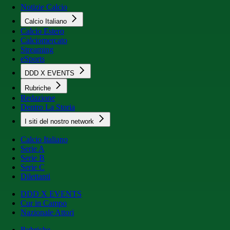
Notizie Calcio
Calcio Italiano
Calcio Estero
Calciomercato
Streaming
eSports
DDD X EVENTS
Rubriche
Redazione
Dentro La Storia
I siti del nostro network
Calcio Italiano
Serie A
Serie B
Serie C
Dilettanti
DDD X EVENTS
Cur in Campo
Nazionale Attori
Rubriche