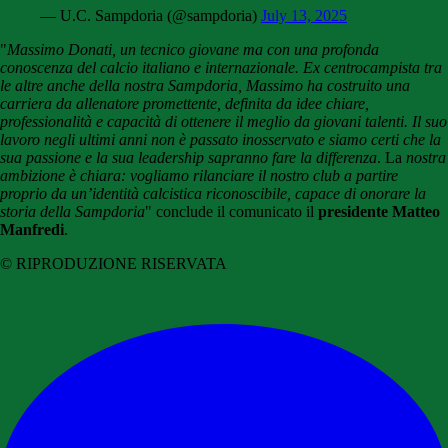
— U.C. Sampdoria (@sampdoria)
July 13, 2025
"
Massimo Donati, un tecnico giovane ma con una profonda
conoscenza del calcio italiano e internazionale. Ex centrocampista tra
le altre anche della nostra Sampdoria, Massimo ha costruito una
carriera da allenatore promettente, definita da idee chiare,
professionalità e capacità di ottenere il meglio da giovani talenti. Il suo
lavoro negli ultimi anni non è passato inosservato e siamo certi che la
sua passione e la sua leadership sapranno fare la differenza
. La
nostra
ambizione è chiara: vogliamo rilanciare il nostro club a partire
proprio da un’identità calcistica riconoscibile, capace di onorare la
storia della Sampdoria
" conclude il comunicato il
presidente Matteo
Manfredi
.
© RIPRODUZIONE RISERVATA