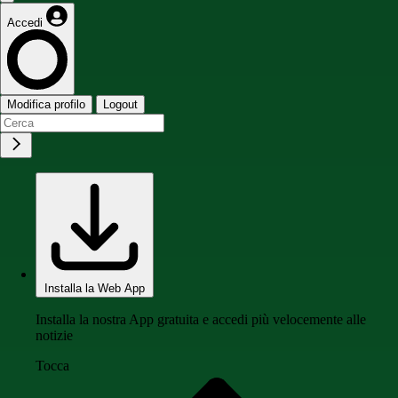
Accedi
Modifica profilo
Logout
Installa la Web App
Installa la nostra App gratuita e accedi più velocemente alle
notizie
Tocca