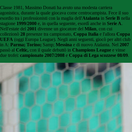
Classe 1981, Massimo Donati ha avuto una modesta carriera
agonistica, durante la quale giocava come centrocampista. Fece il suo
esordio tra i professionisti con la maglia dell'
Atalanta
in
Serie
B
nella
stagione
1999/2000
e, in quella seguente, esordì anche in
Serie A
.
Nell'estate del
2001
divenne un giocatore del
Milan
, con cui
collezionò
28
presenze tra campionato,
Coppa Italia
e l'allora
Coppa
UEFA
(oggi Europa League). Negli anni seguenti, giocò per altri club
in A:
Parma; Torino;
Samp;
Messina
e di nuovo Atalanta. Nel
2007
passò al
Celtic,
con il quale debuttò in
Champions League
e vinse
due trofei:
campionato 2007/2008
e
Coppa di Lega scozzese 08/09
.