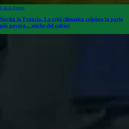
Calcio Estero
Siccità in Francia. La crisi climatica colpisce la parte
più povera... anche del calcio!