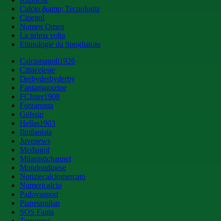
Calcio &amp; Tecnologia
Cinegol
Nomen Omen
La prima volta
Etimologie da Spogliatoio
Calcionapoli1926
Cittaceleste
Derbyderbyderby
Fantamagazine
FCInter1908
Forzaroma
Golssip
Hellas1903
Ilmilanista
Juvenews
Mediagol
Milanistichannel
Mondoudinese
Notiziecalciomercato
Numericalcio
Padovasport
Pianetamilan
SOS Fanta
Toronews