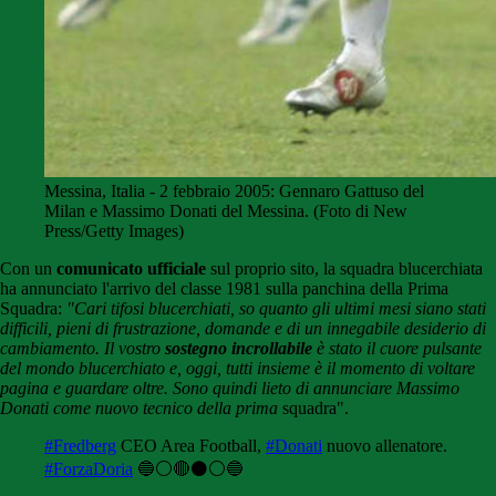
Messina, Italia - 2 febbraio 2005: Gennaro Gattuso del
Milan e Massimo Donati del Messina. (Foto di New
Press/Getty Images)
Con un
comunicato ufficiale
sul proprio sito, la squadra blucerchiata
ha annunciato l'arrivo del classe 1981 sulla panchina della Prima
Squadra:
"Cari tifosi blucerchiati,
so quanto gli ultimi mesi siano stati
difficili, pieni di frustrazione, domande e di un innegabile desiderio di
cambiamento. Il vostro
sostegno incrollabile
è stato il cuore pulsante
del mondo blucerchiato e, oggi, tutti insieme è il momento di voltare
pagina e guardare oltre. Sono quindi lieto di annunciare Massimo
Donati come nuovo tecnico della prima
squadra".
#Fredberg
CEO Area Football,
#Donati
nuovo allenatore.
#ForzaDoria
🔵⚪🔴⚫⚪🔵