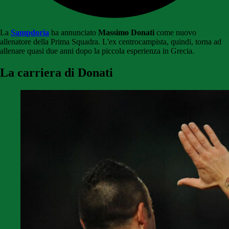
La
Sampdoria
ha annunciato
Massimo Donati
come nuovo
allenatore della Prima Squadra. L'ex centrocampista, quindi, torna ad
allenare quasi due anni dopo la piccola esperienza in Grecia.
La carriera di Donati