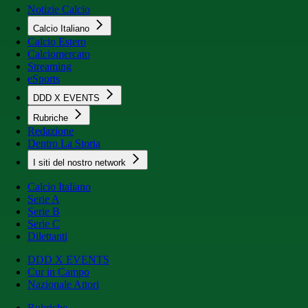
Notizie Calcio
Calcio Italiano
Calcio Estero
Calciomercato
Streaming
eSports
DDD X EVENTS
Rubriche
Redazione
Dentro La Storia
I siti del nostro network
Calcio Italiano
Serie A
Serie B
Serie C
Dilettanti
DDD X EVENTS
Cur in Campo
Nazionale Attori
Rubriche