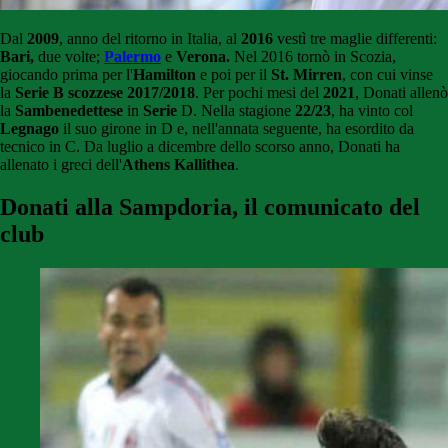
Dal
2009
, anno del ritorno in Italia, al
2016
vestì tre maglie differenti:
Bari,
due volte;
Palermo
e
Verona.
Nel 2016 tornò in Scozia,
giocando prima per l'
Ham
ilton
e poi per il
St. Mirren
, con cui vinse
la
Serie B scozzese 2017/2018
. Per pochi mesi del
2021
, Donati allenò
la
Sambenedettese
in
Serie
D. Nella stagione
22/23
, ha vinto col
Legnago
il suo girone in D e, nell'annata seguente, ha esordito da
tecnico in C. Da luglio a dicembre dello scorso anno, Donati ha
allenato i greci dell'
Athens Kallithea
.
Donati alla Sampdoria, il comunicato del
club