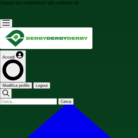
Questo sito contribuisce alla audience de
Accedi
Modifica profilo
Logout
Cerca