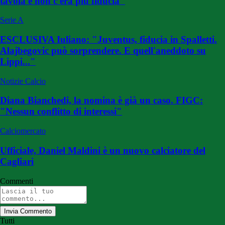
tavola e non c'era più fiducia"
Serie A
ESCLUSIVA Iuliano: "Juventus, fiducia in Spalletti.
Alajbegovic può sorprendere. E quell'aneddoto su
Lippi..."
Notizie Calcio
Diana Bianchedi, la nomina è già un caso. FIGC:
"Nessun conflitto di interessi"
Calciomercato
Ufficiale, Daniel Maldini è un nuovo calciatore del
Cagliari
Commenti
Invia Commento
Tutti